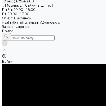
+7 (495) 679-48-00
г. Москва, ул. Сайкина, д. 1, к. 1
Пн-Чт: 10:00 - 18:00
Пт: 10:00 - 17:00
Сб-Вс: Выходной
visalm@mail.ru, avisalm@yandex.ru
Заказать звонок
Поиск
Войти
Каталог товаров
Алмазные и абразивные отрезные диски
Абразивные диски по металлу
Абразивные отрезные диски по камню и асфальту
Алмазные отрезные диски
Буры, буровые коронки, долота по бетону
Буры sds-max
Долота (резцы)
Коронки
Диски для циркулярных пил