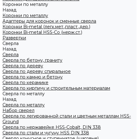
Коронки по металлу
Назад
Коронки по металлу
Адаптеры для коронок и сменные сверла
Коронки Bi-metal (легк.мет.,пласт.,дер.)
Коронки Bi-metal HSS-Co (нерж.ст.)
Развертки
Сверла
Назад
Сверла
Сверла по бетону, граниту
Сверла по дереву
Сверла по дереву спиральное
Сверла по камню и бетону
Сверла по керамике
Сверла по кирпичу и строительным материалам
Сверла по металлу
Назад
Сверла по металлу
Набор сверел
Сверла по легированной стали и цветным металлам HSS-
Ground
Сверла по нержавейке HSS-Cobalt, DIN 338
Сверла по стали и чугуну HSS DIN 338
Сверло конусное и ступенчатое (шаговые)