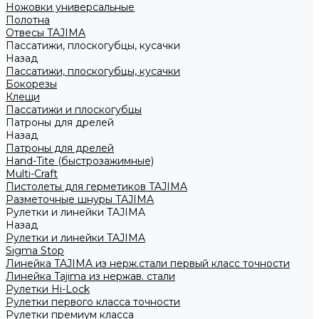
Ножовки универсальные
Полотна
Отвесы TAJIMA
Пассатижи, плоскогубцы, кусачки
Назад
Пассатижи, плоскогубцы, кусачки
Бокорезы
Клещи
Пассатижи и плоскогубцы
Патроны для дрелей
Назад
Патроны для дрелей
Hand-Tite (быстрозажимные)
Multi-Craft
Пистолеты для герметиков TAJIMA
Разметочные шнуры TAJIMA
Рулетки и линейки TAJIMA
Назад
Рулетки и линейки TAJIMA
Sigma Stop
Линейка TAJIMA из нерж.стали первый класс точности
Линейка Tajima из нержав. стали
Рулетки Hi-Lock
Рулетки первого класса точности
Рулетки премиум класса