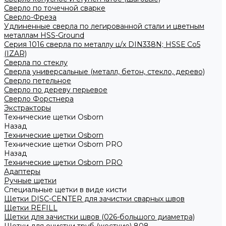
Сверло по точечной сварке
Сверло-Фреза
Удлиненные сверла по легированной стали и цветным
металлам HSS-Ground
Серия 1016 сверла по металлу ц/х DIN338N; HSSЕ Со5
(IZAR)
Сверла по стеклу
Сверла универсальные (металл, бетон, стекло, дерево)
Сверло петельное
Сверло по дереву перьевое
Сверло Форстнера
Экстракторы
Технические щетки Osborn
Назад
Технические щетки Osborn
Технические щетки Osborn PRO
Назад
Технические щетки Osborn PRO
Адаптеры
Ручные щетки
Специальные щетки в виде кисти
Щетки DISC-CENTER для зачистки сварных швов
Щетки REFILL
Щетки для зачистки швов (026-большого диаметра)