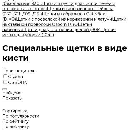
(безопасные) 930...
Щетки и ручки для чистки печей и
отопительных котлов
Щетки из абразивного нейлона
(056..,501..,509..,515..)
Щетки из абразивов Grittyflex
(DIXO)
Щетки с проволокой из нержавейки и латуни
Щетки
из стальной проволоки Osborn PRO
Щетки
набивные
Щетки для уплотнения дверей (906)
Щетки-
метлы для уборки (104...)
Специальные щетки в виде
кисти
Производитель
Osborn
OSBORN
Найдено:
Показать
Сортировка
По популярности
По рейтингу
По алфавиту