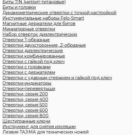
Биты TIN (нитрит-титановые)
Биты и головки
Динамометрические отвертки с точной настройкой
Инстументальные наборы Felo-Smart
Магнитные держатели для битов
Миниатюрные отвертки
Набор отверток диэлектрических
Отвертки T-образные
Отвертки двухсторонние, Z-образные
Отвертки диэлектрические
Отвертки комбинированные
Отвертки с гайкой под ключ
Отвертки с головками
Отвертки с держателем
Отвертки с ударным стержнем и гайкой под ключ
Отвертки-индикаторы
Отвертки-перевертыши
Отвертки, серия 200
Отвертки, серия 400
Отвертки, серия 500
Отвертки, серия 600
Отвертки, серия 800
Шестигранные ключи
Инструмент для снятия изоляции
Лезвия TAJIMA для технических ножей