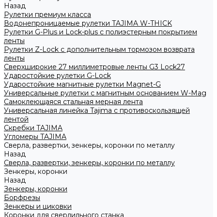
Назад
Рулетки премиум класса
Водонепроницаемые рулетки TAJIMA W-THICK
Рулетки G-Plus и Lock-plus с полиэстерным покрытием
ленты
Рулетки Z-Lock с дополнительным тормозом возврата
ленты
Сверхширокие 27 миллиметровые ленты G3 Lock27
Ударостойкие рулетки G-Lock
Ударостойкие магнитные рулетки Magnet-G
Универсальные рулетки с магнитным основанием W-Mag
Самоклеющаяся стальная мерная лента
Универсальная линейка Tajima с противоскользящей
лентой
Скребки TAJIMA
Угломеры TAJIMA
Сверла, развертки, зенкеры, коронки по металлу
Назад
Сверла, развертки, зенкеры, коронки по металлу
Зенкеры, коронки
Назад
Зенкеры, коронки
Борфрезы
Зенкеры и циковки
Коронки для сверлильного станка