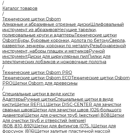
/
Каталог товаров
/
Технические щетки Osborn
Алмазные и абразивные отрезные диски
Шлифовальный
инструмент из абразивов
Несущие тарелки,
полировальные круги и адаптеры
Технические щетки
Osborn
Буры, буровые коронки, долота по бетону
Сверла,
развертки, зенкеры, коронки по металлу
Резьбонарезной
инструмент, наборы плашек и метчиков
Ручной
инструмент
Диски для циркулярных пил
Пилки для
электрических лобзиков и ножовочные полотна
/
Технические щетки Osborn PRO
Технические щетки Osborn ЕСО
Технические щетки Osborn
PRO
Щетки Osborn для древесины
/
Специальные щетки в виде кисти
Адаптеры
Ручные щетки
Специальные щетки в виде
кисти
Щетки REFILL
Щетки DISC-CENTER для зачистки
сварных швов
Щетки для зачистки швов (026-большого
диаметра)
Щетки для очистки труб (жесткие) 808
Щетки
для очистки труб и отверстий (мягкие)
(808.,810.,892)
Щетки для фитингов (075...)
Щетки для
форсунок (816)
Щетки залитые пластичной массой