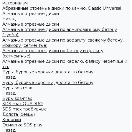
материалам
Абразивные отрезные диски по камню, Classic Universal
Алмазные отрезные диски
Назад
Алмазные отрезные диски
Алмазные отрезные диски по армированному бетону
(Турбо).
Алмазные отрезные диски по асфальту, свежему бетону,
мрамору (сегментые)
Алмазные отрезные диски по бетону и граниту
(сегментные)
Алмазные отрезные диски по кафелю, фаянсу, черепице и
т.п.
Буры, буровые коронки, долота по бетону
Назад
Буры, буровые коронки, долота по бетону
Буры sds-max
Назад
Буры sds-max
SDS-max QUADRO
SDS-max пробивные
Долота (резцы)
Коронки
Оснастка SDS-plus
Назад