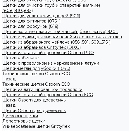
Щетки для очистки труб (жесткие) 808
Щетки для очистки труб и отверстий (мягкие)
(808.,810.,892)
Щетки для уплотнения дверей (906)
Щетки для фитингов (075...)
Щетки для форсунок (816)
Щетки залитые пластичной массой (безопасные) 930...
Щетки и ручки для чистки печей и отопительных котлов
Щетки из абразивного нейлона (056..,501..,509..,515..)
Щетки из абразивов Grittyflex (DIXO)
Щетки из стальной проволоки Osborn PRO
Щетки набивные
Щетки с проволокой из нержавейки и латуни
Щетки-метлы для уборки (104...)
Технические щетки Osborn ЕСО
Назад
Технические щетки Osborn ЕСО
Щетки из латунированной проволоки
Щетки из стальной проволоки Osborn ECO
Щетки Osborn для древесины
Назад
Щетки Osborn для древесины
Дисковые щётки
Лепестковые щетки
Универсальные щетки Grittyflex