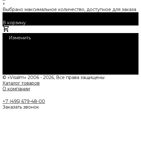
×
Выбрано максимальное количество, доступное для заказа
В корзину
Добавлено
Изменить
1
Нужна консультация?
Подробно расскажем о наших услугах, видах работ и
типовых проектах, рассчитаем стоимость и подготовим
индивидуальное предложение!
Задать вопрос
© «Visalm» 2006 - 2026, Все права защищены
Каталог товаров
О компании
+7 (495) 679-48-00
Заказать звонок