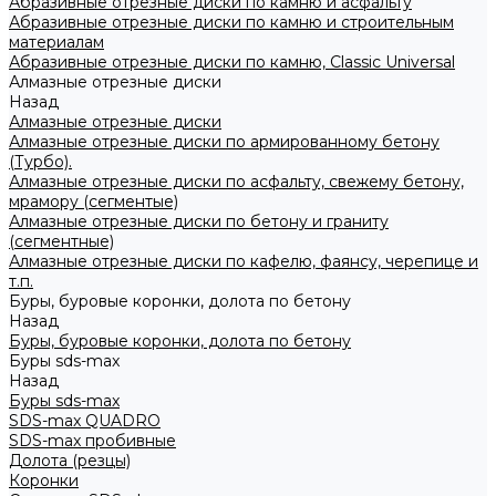
Абразивные отрезные диски по камню и асфальту
Абразивные отрезные диски по камню и строительным
материалам
Абразивные отрезные диски по камню, Classic Universal
Алмазные отрезные диски
Назад
Алмазные отрезные диски
Алмазные отрезные диски по армированному бетону
(Турбо).
Алмазные отрезные диски по асфальту, свежему бетону,
мрамору (сегментые)
Алмазные отрезные диски по бетону и граниту
(сегментные)
Алмазные отрезные диски по кафелю, фаянсу, черепице и
т.п.
Буры, буровые коронки, долота по бетону
Назад
Буры, буровые коронки, долота по бетону
Буры sds-max
Назад
Буры sds-max
SDS-max QUADRO
SDS-max пробивные
Долота (резцы)
Коронки