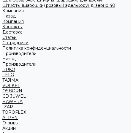
Шлифовальные штифты (шарошки) для дрели
Штифты (шарошки) розовый эделькорунд, зерно 40
Компания
Назад
Компания
Контакты
Доставка
Статьи
Сотрудники
Политика конфиденциальности
Производители
Назад
Производители
RUKO
FELO
TAJIMA
VOLKEL
OSBORN
CD JUWEL
HAWERA
IZAR
TOROFLEX
ALPEN
Отзывы
Акции