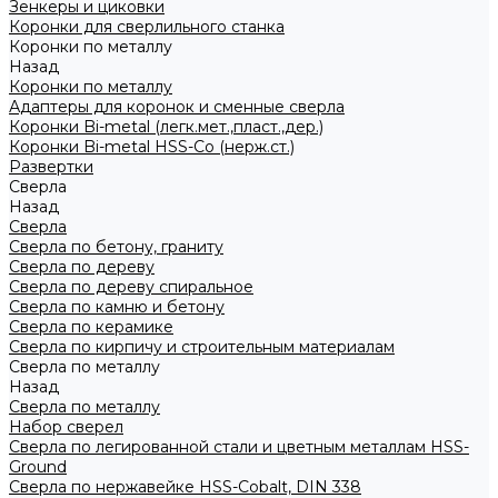
Зенкеры и циковки
Коронки для сверлильного станка
Коронки по металлу
Назад
Коронки по металлу
Адаптеры для коронок и сменные сверла
Коронки Bi-metal (легк.мет.,пласт.,дер.)
Коронки Bi-metal HSS-Co (нерж.ст.)
Развертки
Сверла
Назад
Сверла
Сверла по бетону, граниту
Сверла по дереву
Сверла по дереву спиральное
Сверла по камню и бетону
Сверла по керамике
Сверла по кирпичу и строительным материалам
Сверла по металлу
Назад
Сверла по металлу
Набор сверел
Сверла по легированной стали и цветным металлам HSS-
Ground
Сверла по нержавейке HSS-Cobalt, DIN 338