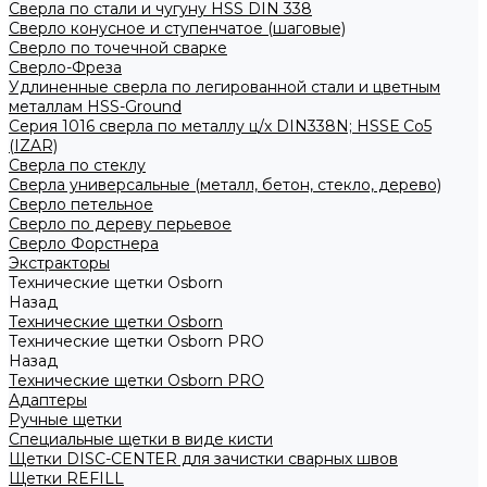
Сверла по стали и чугуну HSS DIN 338
Сверло конусное и ступенчатое (шаговые)
Сверло по точечной сварке
Сверло-Фреза
Удлиненные сверла по легированной стали и цветным
металлам HSS-Ground
Серия 1016 сверла по металлу ц/х DIN338N; HSSЕ Со5
(IZAR)
Сверла по стеклу
Сверла универсальные (металл, бетон, стекло, дерево)
Сверло петельное
Сверло по дереву перьевое
Сверло Форстнера
Экстракторы
Технические щетки Osborn
Назад
Технические щетки Osborn
Технические щетки Osborn PRO
Назад
Технические щетки Osborn PRO
Адаптеры
Ручные щетки
Специальные щетки в виде кисти
Щетки DISC-CENTER для зачистки сварных швов
Щетки REFILL