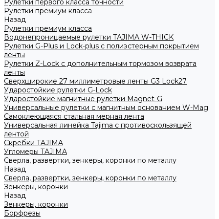
Рулетки первого класса точности
Рулетки премиум класса
Назад
Рулетки премиум класса
Водонепроницаемые рулетки TAJIMA W-THICK
Рулетки G-Plus и Lock-plus с полиэстерным покрытием
ленты
Рулетки Z-Lock с дополнительным тормозом возврата
ленты
Сверхширокие 27 миллиметровые ленты G3 Lock27
Ударостойкие рулетки G-Lock
Ударостойкие магнитные рулетки Magnet-G
Универсальные рулетки с магнитным основанием W-Mag
Самоклеющаяся стальная мерная лента
Универсальная линейка Tajima с противоскользящей
лентой
Скребки TAJIMA
Угломеры TAJIMA
Сверла, развертки, зенкеры, коронки по металлу
Назад
Сверла, развертки, зенкеры, коронки по металлу
Зенкеры, коронки
Назад
Зенкеры, коронки
Борфрезы