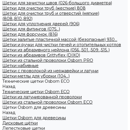
Щетки для зачистки швов (026-большого диаметра)
Щетки для очистки труб (жесткие) 808
Щетки для очистки труб и отверстий (мягкие)
(808.,810.,892)
Щетки для уплотнения дверей (906)
Щетки для фитингов (075...)
Щетки для форсунок (816)
Щетки залитые пластичной массой (безопасные) 930...
Щетки и ручки для чистки печей и отопительных котлов
Щетки из абразивного нейлона (056..,501..,509..,515..)
Щетки из абразивов Grittyflex (DIXO)
Щетки из стальной проволоки Osborn PRO
Щетки набивные
Щетки с проволокой из нержавейки и латуни
Щетки-метлы для уборки (104...)
Технические щетки Osborn ЕСО
Назад
Технические щетки Osborn ЕСО
Щетки из латунированной проволоки
Щетки из стальной проволоки Osborn ECO
Щетки Osborn для древесины
Назад
Щетки Osborn для древесины
Дисковые щётки
Лепестковые щетки