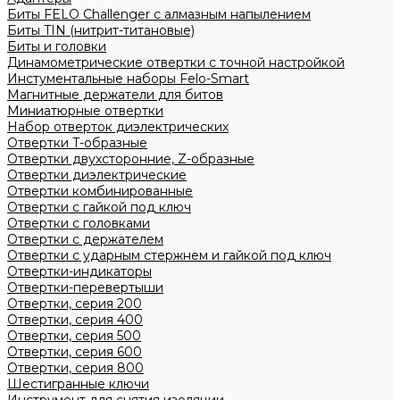
Биты FELO Challenger с алмазным напылением
Биты TIN (нитрит-титановые)
Биты и головки
Динамометрические отвертки с точной настройкой
Инстументальные наборы Felo-Smart
Магнитные держатели для битов
Миниатюрные отвертки
Набор отверток диэлектрических
Отвертки T-образные
Отвертки двухсторонние, Z-образные
Отвертки диэлектрические
Отвертки комбинированные
Отвертки с гайкой под ключ
Отвертки с головками
Отвертки с держателем
Отвертки с ударным стержнем и гайкой под ключ
Отвертки-индикаторы
Отвертки-перевертыши
Отвертки, серия 200
Отвертки, серия 400
Отвертки, серия 500
Отвертки, серия 600
Отвертки, серия 800
Шестигранные ключи