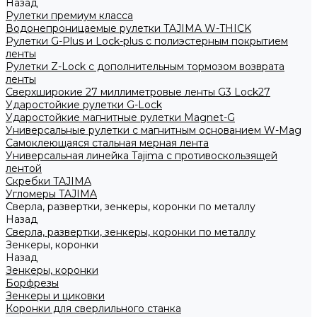
Назад
Рулетки премиум класса
Водонепроницаемые рулетки TAJIMA W-THICK
Рулетки G-Plus и Lock-plus с полиэстерным покрытием
ленты
Рулетки Z-Lock с дополнительным тормозом возврата
ленты
Сверхширокие 27 миллиметровые ленты G3 Lock27
Ударостойкие рулетки G-Lock
Ударостойкие магнитные рулетки Magnet-G
Универсальные рулетки с магнитным основанием W-Mag
Самоклеющаяся стальная мерная лента
Универсальная линейка Tajima с противоскользящей
лентой
Скребки TAJIMA
Угломеры TAJIMA
Сверла, развертки, зенкеры, коронки по металлу
Назад
Сверла, развертки, зенкеры, коронки по металлу
Зенкеры, коронки
Назад
Зенкеры, коронки
Борфрезы
Зенкеры и циковки
Коронки для сверлильного станка