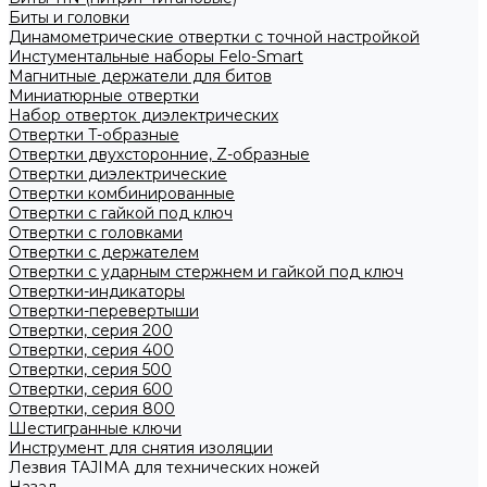
Биты и головки
Динамометрические отвертки с точной настройкой
Инстументальные наборы Felo-Smart
Магнитные держатели для битов
Миниатюрные отвертки
Набор отверток диэлектрических
Отвертки T-образные
Отвертки двухсторонние, Z-образные
Отвертки диэлектрические
Отвертки комбинированные
Отвертки с гайкой под ключ
Отвертки с головками
Отвертки с держателем
Отвертки с ударным стержнем и гайкой под ключ
Отвертки-индикаторы
Отвертки-перевертыши
Отвертки, серия 200
Отвертки, серия 400
Отвертки, серия 500
Отвертки, серия 600
Отвертки, серия 800
Шестигранные ключи
Инструмент для снятия изоляции
Лезвия TAJIMA для технических ножей