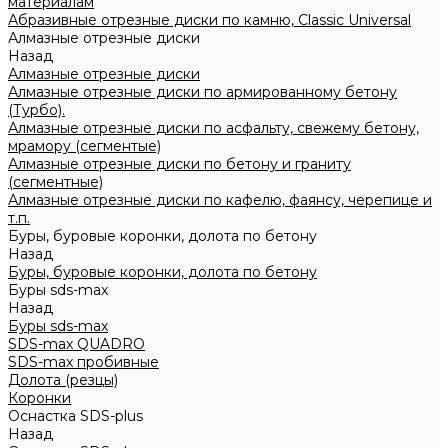
материалам
Абразивные отрезные диски по камню, Classic Universal
Алмазные отрезные диски
Назад
Алмазные отрезные диски
Алмазные отрезные диски по армированному бетону
(Турбо).
Алмазные отрезные диски по асфальту, свежему бетону,
мрамору (сегментые)
Алмазные отрезные диски по бетону и граниту
(сегментные)
Алмазные отрезные диски по кафелю, фаянсу, черепице и
т.п.
Буры, буровые коронки, долота по бетону
Назад
Буры, буровые коронки, долота по бетону
Буры sds-max
Назад
Буры sds-max
SDS-max QUADRO
SDS-max пробивные
Долота (резцы)
Коронки
Оснастка SDS-plus
Назад