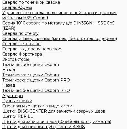
Сверло по точечной сварке
Сверло-Фреза
Удлиненные сверла по легированной стали и цветным
металлам HSS-Ground
Серия 1016 сверла по металлу ц/х DIN338N; HSSЕ Со5
(IZAR)
Сверла по стеклу
Сверла универсальные (металл, бетон, стекло, дерево)
Сверло петельное
Сверло по дереву перьевое
Сверло Форстнера
Экстракторы
Технические щетки Osborn
Назад
Технические щетки Osborn
Технические щетки Osborn PRO
Назад
Технические щетки Osborn PRO
Адаптеры
Ручные щетки
Специальные щетки в виде кисти
Щетки DISC-CENTER для зачистки сварных швов
Щетки REFILL
Щетки для зачистки швов (026-большого диаметра)
Щетки для очистки труб (жесткие) 808