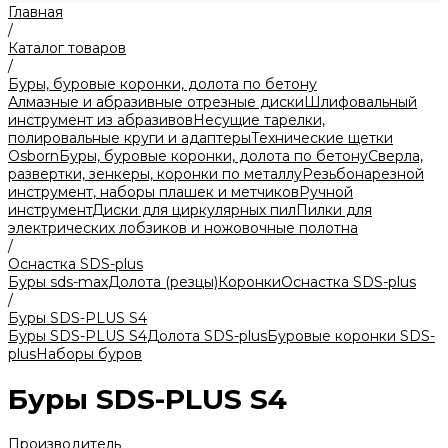
Главная
/
Каталог товаров
/
Буры, буровые коронки, долота по бетону
Алмазные и абразивные отрезные диски
Шлифовальный
инструмент из абразивов
Несущие тарелки,
полировальные круги и адаптеры
Технические щетки
Osborn
Буры, буровые коронки, долота по бетону
Сверла,
развертки, зенкеры, коронки по металлу
Резьбонарезной
инструмент, наборы плашек и метчиков
Ручной
инструмент
Диски для циркулярных пил
Пилки для
электрических лобзиков и ножовочные полотна
/
Оснастка SDS-plus
Буры sds-max
Долота (резцы)
Коронки
Оснастка SDS-plus
/
Буры SDS-PLUS S4
Буры SDS-PLUS S4
Долота SDS-plus
Буровые коронки SDS-
plus
Наборы буров
Буры SDS-PLUS S4
Производитель