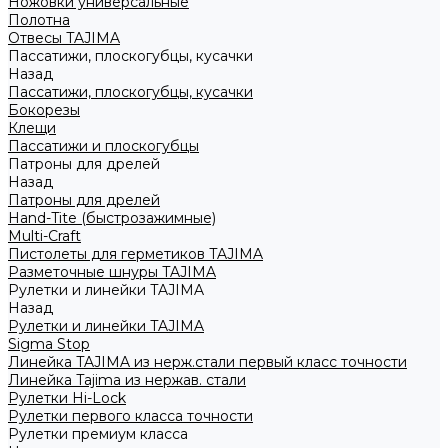
Ножовки универсальные
Полотна
Отвесы TAJIMA
Пассатижи, плоскогубцы, кусачки
Назад
Пассатижи, плоскогубцы, кусачки
Бокорезы
Клещи
Пассатижи и плоскогубцы
Патроны для дрелей
Назад
Патроны для дрелей
Hand-Tite (быстрозажимные)
Multi-Craft
Пистолеты для герметиков TAJIMA
Разметочные шнуры TAJIMA
Рулетки и линейки TAJIMA
Назад
Рулетки и линейки TAJIMA
Sigma Stop
Линейка TAJIMA из нерж.стали первый класс точности
Линейка Tajima из нержав. стали
Рулетки Hi-Lock
Рулетки первого класса точности
Рулетки премиум класса