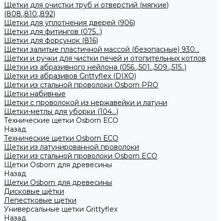
Щетки для очистки труб и отверстий (мягкие)
(808.,810.,892)
Щетки для уплотнения дверей (906)
Щетки для фитингов (075...)
Щетки для форсунок (816)
Щетки залитые пластичной массой (безопасные) 930...
Щетки и ручки для чистки печей и отопительных котлов
Щетки из абразивного нейлона (056..,501..,509..,515..)
Щетки из абразивов Grittyflex (DIXO)
Щетки из стальной проволоки Osborn PRO
Щетки набивные
Щетки с проволокой из нержавейки и латуни
Щетки-метлы для уборки (104...)
Технические щетки Osborn ЕСО
Назад
Технические щетки Osborn ЕСО
Щетки из латунированной проволоки
Щетки из стальной проволоки Osborn ECO
Щетки Osborn для древесины
Назад
Щетки Osborn для древесины
Дисковые щётки
Лепестковые щетки
Универсальные щетки Grittyflex
Назад