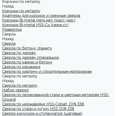
Коронки по металлу
Назад
Коронки по металлу
Адаптеры для коронок и сменные сверла
Коронки Bi-metal (легк.мет.,пласт.,дер.)
Коронки Bi-metal HSS-Co (нерж.ст.)
Развертки
Сверла
Назад
Сверла
Сверла по бетону, граниту
Сверла по дереву
Сверла по дереву спиральное
Сверла по камню и бетону
Сверла по керамике
Сверла по кирпичу и строительным материалам
Сверла по металлу
Назад
Сверла по металлу
Набор сверел
Сверла по легированной стали и цветным металлам HSS-
Ground
Сверла по нержавейке HSS-Cobalt, DIN 338
Сверла по стали и чугуну HSS DIN 338
Сверло конусное и ступенчатое (шаговые)