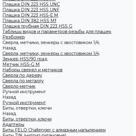
Плашка DIN 223 HSS UNC
Плашка DIN 223 HSS UNF
Плашка DIN 223 HSS-Е M
Плашка DIN 382 HSS Mf
Плашка трубная DIN 223 HSS G
Таблицы видов и параметров резьбы для плашек
Резбомер
Сверла, метчики, зенкеры с хвостовиком 1/4;
Назад
Сверла, метчики, зенкеры с хвостовиком 1/4;
Зенкер HSS/90 град
Метчик HSS-G М
Наборы сверел и метчиков
Сверла по дереву
Сверла по металлу
Сверло-метчик
Ручной инструмент
Назад
Ручной инструмент
Биты, отвертки, ключи
Назад
Биты, отвертки, ключи
Адаптеры
Биты FELO Challenger с алмазным напылением
Биты TIN (нитрит-титановые)