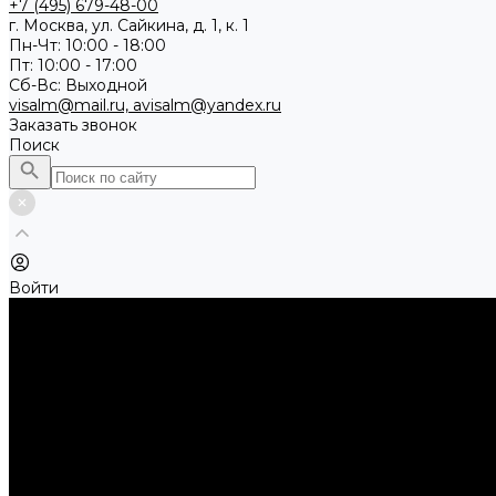
+7 (495) 679-48-00
г. Москва, ул. Сайкина, д. 1, к. 1
Пн-Чт: 10:00 - 18:00
Пт: 10:00 - 17:00
Сб-Вс: Выходной
visalm@mail.ru, avisalm@yandex.ru
Заказать звонок
Поиск
Войти
Каталог товаров
Алмазные и абразивные отрезные диски
Абразивные диски по металлу
Абразивные отрезные диски по камню и асфальту
Алмазные отрезные диски
Буры, буровые коронки, долота по бетону
Буры sds-max
Долота (резцы)
Коронки
Диски для циркулярных пил