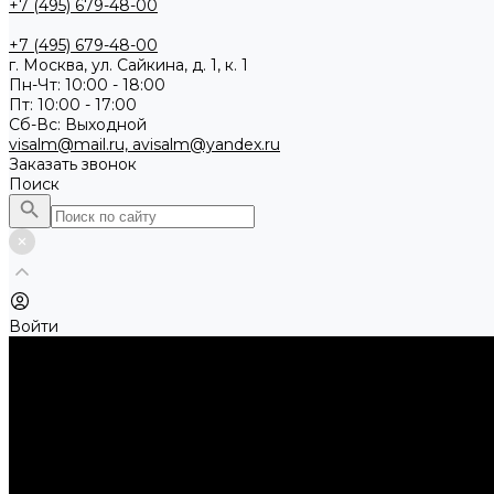
+7 (495) 679-48-00
+7 (495) 679-48-00
г. Москва, ул. Сайкина, д. 1, к. 1
Пн-Чт: 10:00 - 18:00
Пт: 10:00 - 17:00
Сб-Вс: Выходной
visalm@mail.ru, avisalm@yandex.ru
Заказать звонок
Поиск
Войти
Каталог товаров
Алмазные и абразивные отрезные диски
Абразивные диски по металлу
Абразивные отрезные диски по камню и асфальту
Алмазные отрезные диски
Буры, буровые коронки, долота по бетону
Буры sds-max
Долота (резцы)