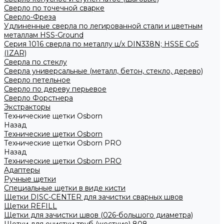
Сверло по точечной сварке
Сверло-Фреза
Удлиненные сверла по легированной стали и цветным
металлам HSS-Ground
Серия 1016 сверла по металлу ц/х DIN338N; HSSЕ Со5
(IZAR)
Сверла по стеклу
Сверла универсальные (металл, бетон, стекло, дерево)
Сверло петельное
Сверло по дереву перьевое
Сверло Форстнера
Экстракторы
Технические щетки Osborn
Назад
Технические щетки Osborn
Технические щетки Osborn PRO
Назад
Технические щетки Osborn PRO
Адаптеры
Ручные щетки
Специальные щетки в виде кисти
Щетки DISC-CENTER для зачистки сварных швов
Щетки REFILL
Щетки для зачистки швов (026-большого диаметра)