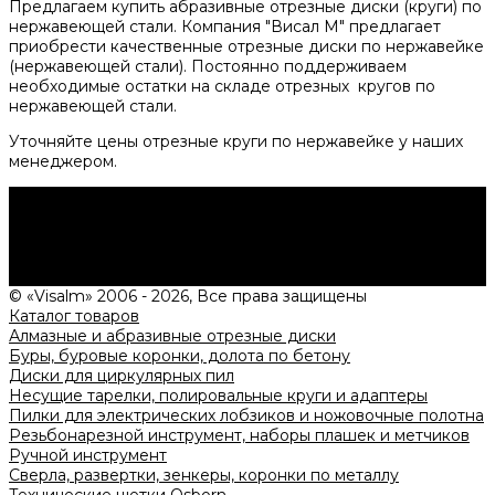
Предлагаем купить абразивные отрезные диски (круги) по
нержавеющей стали. Компания "Висал М" предлагает
приобрести качественные отрезные диски по нержавейке
(нержавеющей стали). Постоянно поддерживаем
необходимые остатки на складе отрезных кругов по
нержавеющей стали.
Уточняйте цены отрезные круги по нержавейке у наших
менеджером.
Нужна консультация?
Подробно расскажем о наших услугах, видах работ и
типовых проектах, рассчитаем стоимость и подготовим
индивидуальное предложение!
Задать вопрос
© «Visalm» 2006 - 2026, Все права защищены
Каталог товаров
Алмазные и абразивные отрезные диски
Буры, буровые коронки, долота по бетону
Диски для циркулярных пил
Несущие тарелки, полировальные круги и адаптеры
Пилки для электрических лобзиков и ножовочные полотна
Резьбонарезной инструмент, наборы плашек и метчиков
Ручной инструмент
Сверла, развертки, зенкеры, коронки по металлу
Технические щетки Osborn