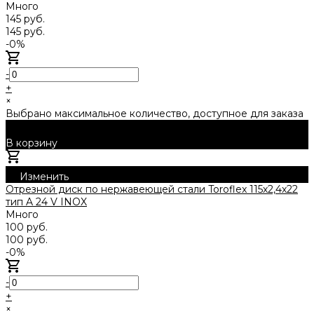
Много
145 руб.
145 руб.
-0%
-
+
×
Выбрано максимальное количество, доступное для заказа
В корзину
Добавлено
Изменить
Отрезной диск по нержавеющей стали Toroflex 115х2,4х22
тип A 24 V INOX
Много
100 руб.
100 руб.
-0%
-
+
×