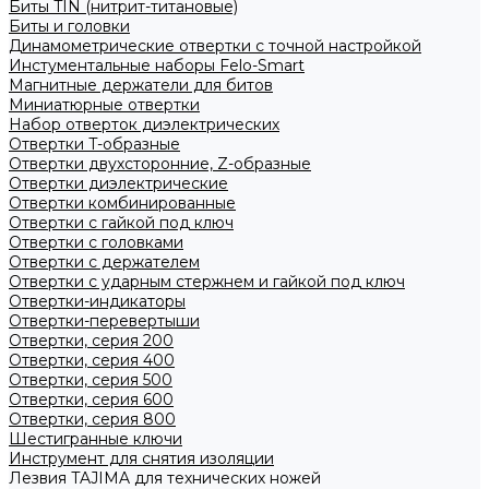
Биты TIN (нитрит-титановые)
Биты и головки
Динамометрические отвертки с точной настройкой
Инстументальные наборы Felo-Smart
Магнитные держатели для битов
Миниатюрные отвертки
Набор отверток диэлектрических
Отвертки T-образные
Отвертки двухсторонние, Z-образные
Отвертки диэлектрические
Отвертки комбинированные
Отвертки с гайкой под ключ
Отвертки с головками
Отвертки с держателем
Отвертки с ударным стержнем и гайкой под ключ
Отвертки-индикаторы
Отвертки-перевертыши
Отвертки, серия 200
Отвертки, серия 400
Отвертки, серия 500
Отвертки, серия 600
Отвертки, серия 800
Шестигранные ключи
Инструмент для снятия изоляции
Лезвия TAJIMA для технических ножей