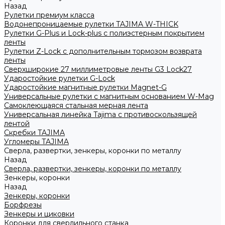
Назад
Рулетки премиум класса
Водонепроницаемые рулетки TAJIMA W-THICK
Рулетки G-Plus и Lock-plus с полиэстерным покрытием
ленты
Рулетки Z-Lock с дополнительным тормозом возврата
ленты
Сверхширокие 27 миллиметровые ленты G3 Lock27
Ударостойкие рулетки G-Lock
Ударостойкие магнитные рулетки Magnet-G
Универсальные рулетки с магнитным основанием W-Mag
Самоклеющаяся стальная мерная лента
Универсальная линейка Tajima с противоскользящей
лентой
Скребки TAJIMA
Угломеры TAJIMA
Сверла, развертки, зенкеры, коронки по металлу
Назад
Сверла, развертки, зенкеры, коронки по металлу
Зенкеры, коронки
Назад
Зенкеры, коронки
Борфрезы
Зенкеры и циковки
Коронки для сверлильного станка