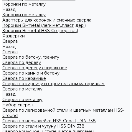
Коронки по металлу
Назад
Коронки по металлу
Адаптеры для коронок и сменные сверла
Коронки Bi-metal (легк.мет.,пласт.,дер.)
Коронки Bi-metal HSS-Co (нерж.ст.)
Развертки
Сверла
Назад
Сверла
Сверла по бетону, граниту
Сверла по дереву
Сверла по дереву спиральное
Сверла по камню и бетону
Сверла по керамике
Сверла по кирпичу и строительным материалам
Сверла по металлу
Назад
Сверла по металлу
Набор сверел
Сверла по легированной стали и цветным металлам HSS-
Ground
Сверла по нержавейке HSS-Cobalt, DIN 338
Сверла по стали и чугуну HSS DIN 338
Сверло конусное и ступенчатое (шаговые)