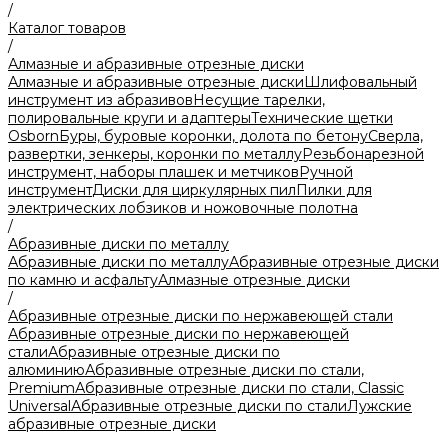
/
Каталог товаров
/
Алмазные и абразивные отрезные диски
Алмазные и абразивные отрезные диски
Шлифовальный
инструмент из абразивов
Несущие тарелки,
полировальные круги и адаптеры
Технические щетки
Osborn
Буры, буровые коронки, долота по бетону
Сверла,
развертки, зенкеры, коронки по металлу
Резьбонарезной
инструмент, наборы плашек и метчиков
Ручной
инструмент
Диски для циркулярных пил
Пилки для
электрических лобзиков и ножовочные полотна
/
Абразивные диски по металлу
Абразивные диски по металлу
Абразивные отрезные диски
по камню и асфальту
Алмазные отрезные диски
/
Абразивные отрезные диски по нержавеющей стали
Абразивные отрезные диски по нержавеющей
стали
Абразивные отрезные диски по
алюминию
Абразивные отрезные диски по стали,
Premium
Абразивные отрезные диски по стали, Classic
Universal
Абразивные отрезные диски по стали
Лужские
абразивные отрезные диски