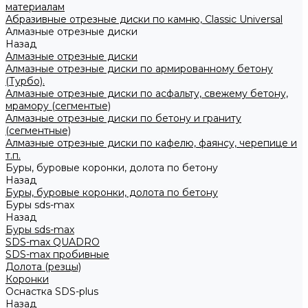
материалам
Абразивные отрезные диски по камню, Classic Universal
Алмазные отрезные диски
Назад
Алмазные отрезные диски
Алмазные отрезные диски по армированному бетону
(Турбо).
Алмазные отрезные диски по асфальту, свежему бетону,
мрамору (сегментые)
Алмазные отрезные диски по бетону и граниту
(сегментные)
Алмазные отрезные диски по кафелю, фаянсу, черепице и
т.п.
Буры, буровые коронки, долота по бетону
Назад
Буры, буровые коронки, долота по бетону
Буры sds-max
Назад
Буры sds-max
SDS-max QUADRO
SDS-max пробивные
Долота (резцы)
Коронки
Оснастка SDS-plus
Назад