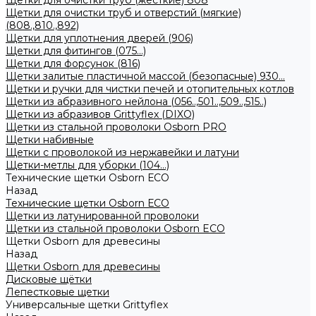
Щетки для очистки труб (жесткие) 808
Щетки для очистки труб и отверстий (мягкие)
(808.,810.,892)
Щетки для уплотнения дверей (906)
Щетки для фитингов (075...)
Щетки для форсунок (816)
Щетки залитые пластичной массой (безопасные) 930...
Щетки и ручки для чистки печей и отопительных котлов
Щетки из абразивного нейлона (056..,501..,509..,515..)
Щетки из абразивов Grittyflex (DIXO)
Щетки из стальной проволоки Osborn PRO
Щетки набивные
Щетки с проволокой из нержавейки и латуни
Щетки-метлы для уборки (104...)
Технические щетки Osborn ЕСО
Назад
Технические щетки Osborn ЕСО
Щетки из латунированной проволоки
Щетки из стальной проволоки Osborn ECO
Щетки Osborn для древесины
Назад
Щетки Osborn для древесины
Дисковые щётки
Лепестковые щетки
Универсальные щетки Grittyflex