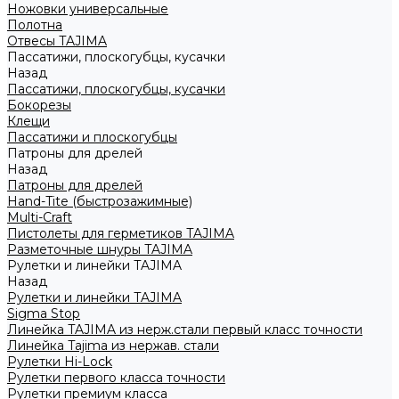
Ножовки универсальные
Полотна
Отвесы TAJIMA
Пассатижи, плоскогубцы, кусачки
Назад
Пассатижи, плоскогубцы, кусачки
Бокорезы
Клещи
Пассатижи и плоскогубцы
Патроны для дрелей
Назад
Патроны для дрелей
Hand-Tite (быстрозажимные)
Multi-Craft
Пистолеты для герметиков TAJIMA
Разметочные шнуры TAJIMA
Рулетки и линейки TAJIMA
Назад
Рулетки и линейки TAJIMA
Sigma Stop
Линейка TAJIMA из нерж.стали первый класс точности
Линейка Tajima из нержав. стали
Рулетки Hi-Lock
Рулетки первого класса точности
Рулетки премиум класса