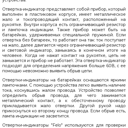
Отвертка-индикатор представляет собой прибор, который
выполнен в пластиковом корпусе, имеет металлическое
жало и токопроводящий контакт, расположенный на
рукоятке. Внутри корпуса есть ограничивающий резистор
и лампочка индикации. Также прибор может быть на
батарейках, удерживаемых специальной пружиной. Если
отвертка без батареек, то работает она так: ток поступает
на жало, далее двигается через ограничивающий резистор
и световой индикатор, замыкаясь в конечном итоге на
человеке. Когда не нажат контакт на рукоятке, цепь не
замыкается и прибор не работает. Эта отвертка-индикатор
подходят для определения напряжения больше 60В, с ее
помощью невозможно выявить обрыв цепи.
Отвертки-индикаторы на батарейках оснащаются яркими
лампочками. С помощью устройства легко выявить наличие
тока, коснувшись жалом провода. Устройство позволяет
определить обрыв провода, для чего зажимается
металлический контакт, а к обесточенному проводу
прикладывается жало отвертки. Другой рукой надо
прикоснуться ко второму концу провода. Если обрыв есть,
лампа индикации не засветится.
Отвертки-индикаторы "Felo" используются для проверки