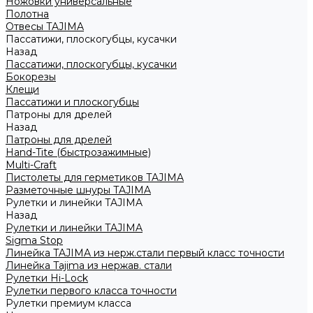
Ножовки универсальные
Полотна
Отвесы TAJIMA
Пассатижи, плоскогубцы, кусачки
Назад
Пассатижи, плоскогубцы, кусачки
Бокорезы
Клещи
Пассатижи и плоскогубцы
Патроны для дрелей
Назад
Патроны для дрелей
Hand-Tite (быстрозажимные)
Multi-Craft
Пистолеты для герметиков TAJIMA
Разметочные шнуры TAJIMA
Рулетки и линейки TAJIMA
Назад
Рулетки и линейки TAJIMA
Sigma Stop
Линейка TAJIMA из нерж.стали первый класс точности
Линейка Tajima из нержав. стали
Рулетки Hi-Lock
Рулетки первого класса точности
Рулетки премиум класса