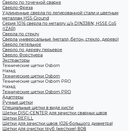
Сверло по точечной сварке
Сверло-Фреза
Удлиненные сверла по легированной стали и цветным
металлам HSS-Ground
Серия 1016 сверла по металлу ц/х DIN338N; HSSЕ Со5
(IZAR)
Сверла по стеклу
Сверла универсальные (металл, бетон, стекло, дерево)
Сверло петельное
Сверло по дереву перьевое
Сверло Форстнера
Экстракторы
Технические щетки Osborn
Назад
Технические щетки Osborn
Технические щетки Osborn PRO
Назад
Технические щетки Osborn PRO
Адаптеры
Ручные щетки
Специальные щетки в виде кисти
Щетки DISC-CENTER для зачистки сварных швов
Щетки REFILL
Щетки для зачистки швов (026-большого диаметра)
Щетки для очистки труб (жесткие) 808