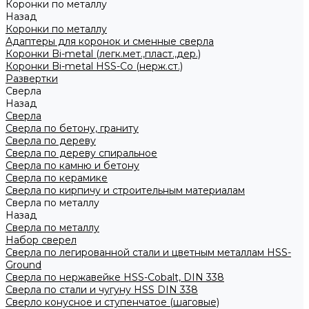
Коронки по металлу
Назад
Коронки по металлу
Адаптеры для коронок и сменные сверла
Коронки Bi-metal (легк.мет.,пласт.,дер.)
Коронки Bi-metal HSS-Co (нерж.ст.)
Развертки
Сверла
Назад
Сверла
Сверла по бетону, граниту
Сверла по дереву
Сверла по дереву спиральное
Сверла по камню и бетону
Сверла по керамике
Сверла по кирпичу и строительным материалам
Сверла по металлу
Назад
Сверла по металлу
Набор сверел
Сверла по легированной стали и цветным металлам HSS-
Ground
Сверла по нержавейке HSS-Cobalt, DIN 338
Сверла по стали и чугуну HSS DIN 338
Сверло конусное и ступенчатое (шаговые)