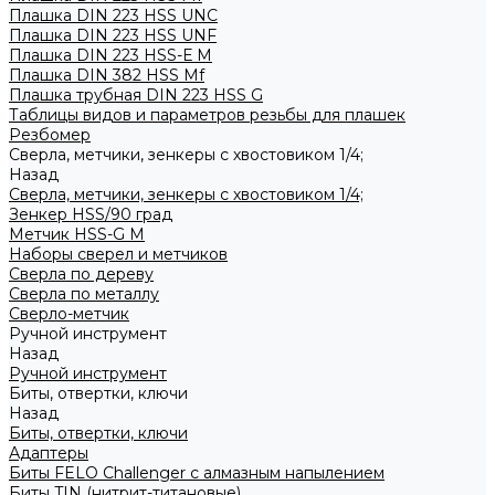
Плашка DIN 223 HSS UNC
Плашка DIN 223 HSS UNF
Плашка DIN 223 HSS-Е M
Плашка DIN 382 HSS Mf
Плашка трубная DIN 223 HSS G
Таблицы видов и параметров резьбы для плашек
Резбомер
Сверла, метчики, зенкеры с хвостовиком 1/4;
Назад
Сверла, метчики, зенкеры с хвостовиком 1/4;
Зенкер HSS/90 град
Метчик HSS-G М
Наборы сверел и метчиков
Сверла по дереву
Сверла по металлу
Сверло-метчик
Ручной инструмент
Назад
Ручной инструмент
Биты, отвертки, ключи
Назад
Биты, отвертки, ключи
Адаптеры
Биты FELO Challenger с алмазным напылением
Биты TIN (нитрит-титановые)