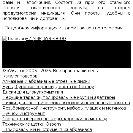
фазы и напряжения. Состоят из прочного стального
стержня, пластикового корпуса, на котором
предусмотрена индикация. Они просты, удобны в
использовании и долговечны.
!
Подробная информация и приём заказов по телефону:
+7 (495) 679-48-00
Нужна консультация?
Подробно расскажем о наших услугах, видах работ и
типовых проектах, рассчитаем стоимость и подготовим
индивидуальное предложение!
Задать вопрос
© «Visalm» 2006 - 2026, Все права защищены
Каталог товаров
Алмазные и абразивные отрезные диски
Буры, буровые коронки, долота по бетону
Диски для циркулярных пил
Несущие тарелки, полировальные круги и адаптеры
Пилки для электрических лобзиков и ножовочные полотна
Резьбонарезной инструмент, наборы плашек и метчиков
Ручной инструмент
Сверла, развертки, зенкеры, коронки по металлу
Технические щетки Osborn
Шлифовальный инструмент из абразивов