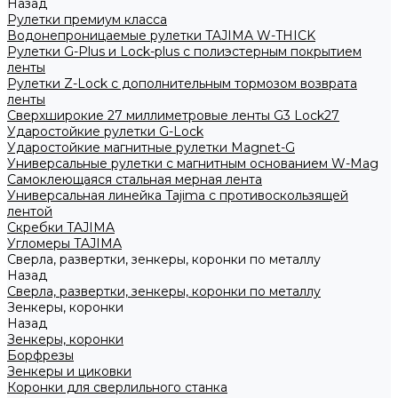
Назад
Рулетки премиум класса
Водонепроницаемые рулетки TAJIMA W-THICK
Рулетки G-Plus и Lock-plus с полиэстерным покрытием
ленты
Рулетки Z-Lock с дополнительным тормозом возврата
ленты
Сверхширокие 27 миллиметровые ленты G3 Lock27
Ударостойкие рулетки G-Lock
Ударостойкие магнитные рулетки Magnet-G
Универсальные рулетки с магнитным основанием W-Mag
Самоклеющаяся стальная мерная лента
Универсальная линейка Tajima с противоскользящей
лентой
Скребки TAJIMA
Угломеры TAJIMA
Сверла, развертки, зенкеры, коронки по металлу
Назад
Сверла, развертки, зенкеры, коронки по металлу
Зенкеры, коронки
Назад
Зенкеры, коронки
Борфрезы
Зенкеры и циковки
Коронки для сверлильного станка