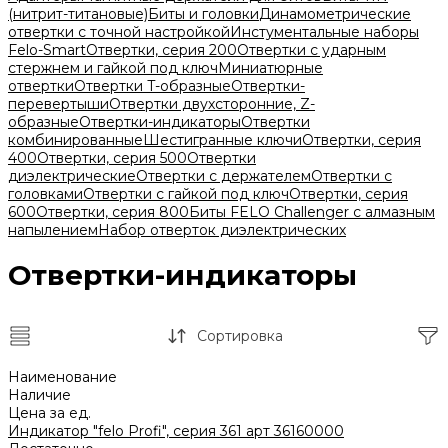
(нитрит-титановые)
Биты и головки
Динамометрические
отвертки с точной настройкой
Инстументальные наборы
Felo-Smart
Отвертки, серия 200
Отвертки с ударным
стержнем и гайкой под ключ
Миниатюрные
отвертки
Отвертки T-образные
Отвертки-
перевертыши
Отвертки двухсторонние, Z-
образные
Отвертки-индикаторы
Отвертки
комбинированные
Шестигранные ключи
Отвертки, серия
400
Отвертки, серия 500
Отвертки
диэлектрические
Отвертки с держателем
Отвертки с
головками
Отвертки с гайкой под ключ
Отвертки, серия
600
Отвертки, серия 800
Биты FELO Challenger с алмазным
напылением
Набор отверток диэлектрических
Отвертки-индикаторы
Сортировка
Наименование
Наличие
Цена за ед.
Индикатор "felo Profi", серия 361 арт 36160000