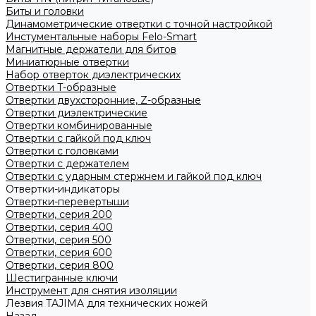
Биты и головки
Динамометрические отвертки с точной настройкой
Инстументальные наборы Felo-Smart
Магнитные держатели для битов
Миниатюрные отвертки
Набор отверток диэлектрических
Отвертки T-образные
Отвертки двухсторонние, Z-образные
Отвертки диэлектрические
Отвертки комбинированные
Отвертки с гайкой под ключ
Отвертки с головками
Отвертки с держателем
Отвертки с ударным стержнем и гайкой под ключ
Отвертки-индикаторы
Отвертки-перевертыши
Отвертки, серия 200
Отвертки, серия 400
Отвертки, серия 500
Отвертки, серия 600
Отвертки, серия 800
Шестигранные ключи
Инструмент для снятия изоляции
Лезвия TAJIMA для технических ножей