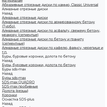
материалам
Абразивные отрезные диски по камню, Classic Universal
Алмазные отрезные диски
Назад
Алмазные отрезные диски
Алмазные отрезные диски по армированному бетону
(Турбо).
Алмазные отрезные диски по асфальту, свежему бетону,
мрамору (сегментые)
Алмазные отрезные диски по бетону и граниту
(сегментные)
Алмазные отрезные диски по кафелю, фаянсу, черепице и
т.п.
Буры, буровые коронки, долота по бетону
Назад
Буры, буровые коронки, долота по бетону
Буры sds-max
Назад
Буры sds-max
SDS-max QUADRO
SDS-max пробивные
Долота (резцы)
Коронки
Оснастка SDS-plus
Назад