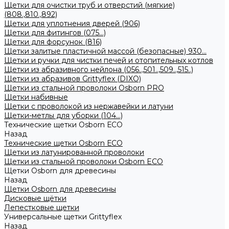
Щетки для очистки труб и отверстий (мягкие)
(808.,810.,892)
Щетки для уплотнения дверей (906)
Щетки для фитингов (075...)
Щетки для форсунок (816)
Щетки залитые пластичной массой (безопасные) 930...
Щетки и ручки для чистки печей и отопительных котлов
Щетки из абразивного нейлона (056..,501..,509..,515..)
Щетки из абразивов Grittyflex (DIXO)
Щетки из стальной проволоки Osborn PRO
Щетки набивные
Щетки с проволокой из нержавейки и латуни
Щетки-метлы для уборки (104...)
Технические щетки Osborn ЕСО
Назад
Технические щетки Osborn ЕСО
Щетки из латунированной проволоки
Щетки из стальной проволоки Osborn ECO
Щетки Osborn для древесины
Назад
Щетки Osborn для древесины
Дисковые щётки
Лепестковые щетки
Универсальные щетки Grittyflex
Назад