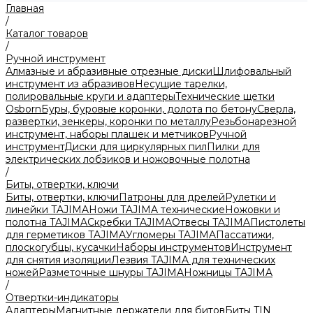
Главная
/
Каталог товаров
/
Ручной инструмент
Алмазные и абразивные отрезные диски
Шлифовальный
инструмент из абразивов
Несущие тарелки,
полировальные круги и адаптеры
Технические щетки
Osborn
Буры, буровые коронки, долота по бетону
Сверла,
развертки, зенкеры, коронки по металлу
Резьбонарезной
инструмент, наборы плашек и метчиков
Ручной
инструмент
Диски для циркулярных пил
Пилки для
электрических лобзиков и ножовочные полотна
/
Биты, отвертки, ключи
Биты, отвертки, ключи
Патроны для дрелей
Рулетки и
линейки TAJIMA
Ножи TAJIMA технические
Ножовки и
полотна TAJIMA
Скребки TAJIMA
Отвесы TAJIMA
Пистолеты
для герметиков TAJIMA
Угломеры TAJIMA
Пассатижи,
плоскогубцы, кусачки
Наборы инструментов
Инструмент
для снятия изоляции
Лезвия TAJIMA для технических
ножей
Разметочные шнуры TAJIMA
Ножницы TAJIMA
/
Отвертки-индикаторы
Адаптеры
Магнитные держатели для битов
Биты TIN