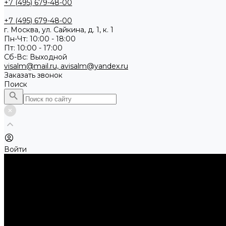
+7 (495) 679-48-00
+7 (495) 679-48-00
г. Москва, ул. Сайкина, д. 1, к. 1
Пн-Чт: 10:00 - 18:00
Пт: 10:00 - 17:00
Сб-Вс: Выходной
visalm@mail.ru, avisalm@yandex.ru
Заказать звонок
Поиск
Войти
Каталог товаров
Алмазные и абразивные отрезные диски
Абразивные диски по металлу
Абразивные отрезные диски по камню и асфальту
Алмазные отрезные диски
Буры, буровые коронки, долота по бетону
Буры sds-max
Долота (резцы)