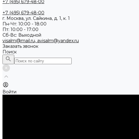
+7 (495) 679-48-00
+7 (495) 679-48-00
г. Москва, ул. Сайкина, д. 1, к. 1
Пн-Чт: 10:00 - 18:00
Пт: 10:00 - 17:00
Сб-Вс: Выходной
visalm@mail.ru, avisalm@yandex.ru
Заказать звонок
Поиск
Войти
...
Каталог товаров
Алмазные и абразивные отрезные диски
Абразивные диски по металлу
Абразивные отрезные диски по алюминию
Абразивные отрезные диски по нержавеющей стали
Абразивные отрезные диски по стали
Абразивные отрезные диски по стали, Classic Universal