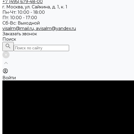
+7 (495) 679-48-00
г. Москва, ул. Сайкина, д. 1, к. 1
Пн-Чт: 10:00 - 18:00
Пт: 10:00 - 17:00
Сб-Вс: Выходной
visalm@mail.ru, avisalm@yandex.ru
Заказать звонок
Поиск
Войти
Каталог товаров
Алмазные и абразивные отрезные диски
Абразивные диски по металлу
Абразивные отрезные диски по камню и асфальту
Алмазные отрезные диски
Буры, буровые коронки, долота по бетону
Буры sds-max
Долота (резцы)
Коронки
Диски для циркулярных пил