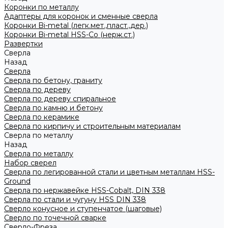
Коронки по металлу
Адаптеры для коронок и сменные сверла
Коронки Bi-metal (легк.мет.,пласт.,дер.)
Коронки Bi-metal HSS-Co (нерж.ст.)
Развертки
Сверла
Назад
Сверла
Сверла по бетону, граниту
Сверла по дереву
Сверла по дереву спиральное
Сверла по камню и бетону
Сверла по керамике
Сверла по кирпичу и строительным материалам
Сверла по металлу
Назад
Сверла по металлу
Набор сверел
Сверла по легированной стали и цветным металлам HSS-
Ground
Сверла по нержавейке HSS-Cobalt, DIN 338
Сверла по стали и чугуну HSS DIN 338
Сверло конусное и ступенчатое (шаговые)
Сверло по точечной сварке
Сверло-Фреза