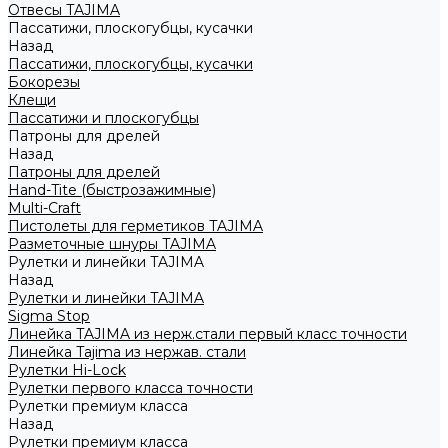
Отвесы TAJIMA
Пассатижи, плоскогубцы, кусачки
Назад
Пассатижи, плоскогубцы, кусачки
Бокорезы
Клещи
Пассатижи и плоскогубцы
Патроны для дрелей
Назад
Патроны для дрелей
Hand-Tite (быстрозажимные)
Multi-Craft
Пистолеты для герметиков TAJIMA
Разметочные шнуры TAJIMA
Рулетки и линейки TAJIMA
Назад
Рулетки и линейки TAJIMA
Sigma Stop
Линейка TAJIMA из нерж.стали первый класс точности
Линейка Tajima из нержав. стали
Рулетки Hi-Lock
Рулетки первого класса точности
Рулетки премиум класса
Назад
Рулетки премиум класса