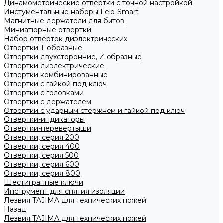
Динамометрические отвертки с точной настройкой
Инстументальные наборы Felo-Smart
Магнитные держатели для битов
Миниатюрные отвертки
Набор отверток диэлектрических
Отвертки T-образные
Отвертки двухсторонние, Z-образные
Отвертки диэлектрические
Отвертки комбинированные
Отвертки с гайкой под ключ
Отвертки с головками
Отвертки с держателем
Отвертки с ударным стержнем и гайкой под ключ
Отвертки-индикаторы
Отвертки-перевертыши
Отвертки, серия 200
Отвертки, серия 400
Отвертки, серия 500
Отвертки, серия 600
Отвертки, серия 800
Шестигранные ключи
Инструмент для снятия изоляции
Лезвия TAJIMA для технических ножей
Назад
Лезвия TAJIMA для технических ножей