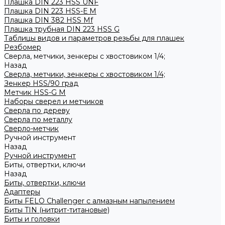
Плашка DIN 223 HSS UNF
Плашка DIN 223 HSS-Е M
Плашка DIN 382 HSS Mf
Плашка трубная DIN 223 HSS G
Таблицы видов и параметров резьбы для плашек
Резбомер
Сверла, метчики, зенкеры с хвостовиком 1/4;
Назад
Сверла, метчики, зенкеры с хвостовиком 1/4;
Зенкер HSS/90 град
Метчик HSS-G М
Наборы сверел и метчиков
Сверла по дереву
Сверла по металлу
Сверло-метчик
Ручной инструмент
Назад
Ручной инструмент
Биты, отвертки, ключи
Назад
Биты, отвертки, ключи
Адаптеры
Биты FELO Challenger с алмазным напылением
Биты TIN (нитрит-титановые)
Биты и головки