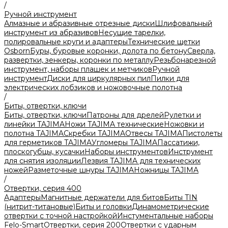
/
Ручной инструмент
Алмазные и абразивные отрезные диски
Шлифовальный
инструмент из абразивов
Несущие тарелки,
полировальные круги и адаптеры
Технические щетки
Osborn
Буры, буровые коронки, долота по бетону
Сверла,
развертки, зенкеры, коронки по металлу
Резьбонарезной
инструмент, наборы плашек и метчиков
Ручной
инструмент
Диски для циркулярных пил
Пилки для
электрических лобзиков и ножовочные полотна
/
Биты, отвертки, ключи
Биты, отвертки, ключи
Патроны для дрелей
Рулетки и
линейки TAJIMA
Ножи TAJIMA технические
Ножовки и
полотна TAJIMA
Скребки TAJIMA
Отвесы TAJIMA
Пистолеты
для герметиков TAJIMA
Угломеры TAJIMA
Пассатижи,
плоскогубцы, кусачки
Наборы инструментов
Инструмент
для снятия изоляции
Лезвия TAJIMA для технических
ножей
Разметочные шнуры TAJIMA
Ножницы TAJIMA
/
Отвертки, серия 400
Адаптеры
Магнитные держатели для битов
Биты TIN
(нитрит-титановые)
Биты и головки
Динамометрические
отвертки с точной настройкой
Инстументальные наборы
Felo-Smart
Отвертки, серия 200
Отвертки с ударным