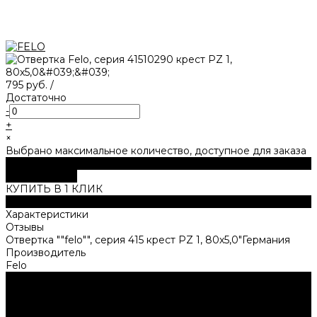
795 руб.
/
Достаточно
-
+
×
Выбрано максимальное количество, доступное для заказа
В корзину
ДОБАВЛЕНО
КУПИТЬ В 1 КЛИК
Описание
Характеристики
Отзывы
Отвертка ""felo"", серия 415 крест PZ 1, 80х5,0"Германия
Производитель
Felo
Нужна консультация?
Подробно расскажем о наших услугах, видах работ и
типовых проектах, рассчитаем стоимость и подготовим
индивидуальное предложение!