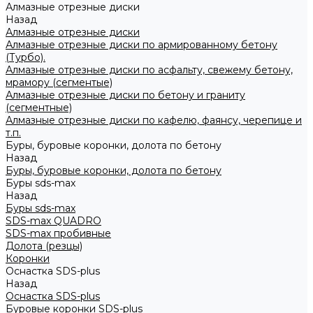
Алмазные отрезные диски
Назад
Алмазные отрезные диски
Алмазные отрезные диски по армированному бетону
(Турбо).
Алмазные отрезные диски по асфальту, свежему бетону,
мрамору (сегментые)
Алмазные отрезные диски по бетону и граниту
(сегментные)
Алмазные отрезные диски по кафелю, фаянсу, черепице и
т.п.
Буры, буровые коронки, долота по бетону
Назад
Буры, буровые коронки, долота по бетону
Буры sds-max
Назад
Буры sds-max
SDS-max QUADRO
SDS-max пробивные
Долота (резцы)
Коронки
Оснастка SDS-plus
Назад
Оснастка SDS-plus
Буровые коронки SDS-plus