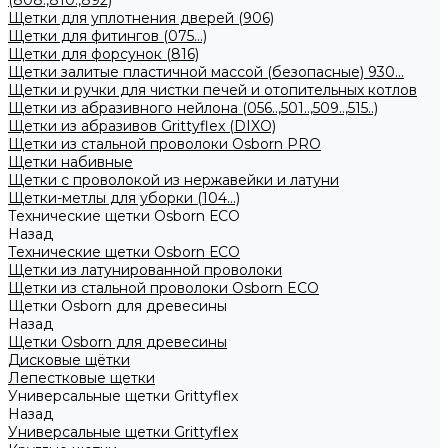
(808.,810.,892)
Щетки для уплотнения дверей (906)
Щетки для фитингов (075...)
Щетки для форсунок (816)
Щетки залитые пластичной массой (безопасные) 930...
Щетки и ручки для чистки печей и отопительных котлов
Щетки из абразивного нейлона (056..,501..,509..,515..)
Щетки из абразивов Grittyflex (DIXO)
Щетки из стальной проволоки Osborn PRO
Щетки набивные
Щетки с проволокой из нержавейки и латуни
Щетки-метлы для уборки (104...)
Технические щетки Osborn ЕСО
Назад
Технические щетки Osborn ЕСО
Щетки из латунированной проволоки
Щетки из стальной проволоки Osborn ECO
Щетки Osborn для древесины
Назад
Щетки Osborn для древесины
Дисковые щётки
Лепестковые щетки
Универсальные щетки Grittyflex
Назад
Универсальные щетки Grittyflex