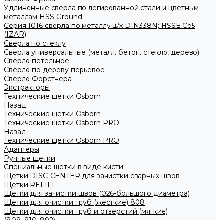
Удлиненные сверла по легированной стали и цветным
металлам HSS-Ground
Серия 1016 сверла по металлу ц/х DIN338N; HSSЕ Со5
(IZAR)
Сверла по стеклу
Сверла универсальные (металл, бетон, стекло, дерево)
Сверло петельное
Сверло по дереву перьевое
Сверло Форстнера
Экстракторы
Технические щетки Osborn
Назад
Технические щетки Osborn
Технические щетки Osborn PRO
Назад
Технические щетки Osborn PRO
Адаптеры
Ручные щетки
Специальные щетки в виде кисти
Щетки DISC-CENTER для зачистки сварных швов
Щетки REFILL
Щетки для зачистки швов (026-большого диаметра)
Щетки для очистки труб (жесткие) 808
Щетки для очистки труб и отверстий (мягкие)