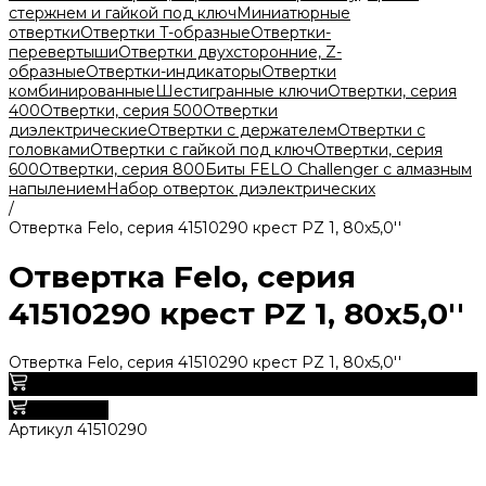
стержнем и гайкой под ключ
Миниатюрные
отвертки
Отвертки T-образные
Отвертки-
перевертыши
Отвертки двухсторонние, Z-
образные
Отвертки-индикаторы
Отвертки
комбинированные
Шестигранные ключи
Отвертки, серия
400
Отвертки, серия 500
Отвертки
диэлектрические
Отвертки с держателем
Отвертки с
головками
Отвертки с гайкой под ключ
Отвертки, серия
600
Отвертки, серия 800
Биты FELO Challenger с алмазным
напылением
Набор отверток диэлектрических
/
Отвертка Felo, серия 41510290 крест PZ 1, 80х5,0''
Отвертка Felo, серия
41510290 крест PZ 1, 80х5,0''
Отвертка Felo, серия 41510290 крест PZ 1, 80х5,0''
0
В корзину
Артикул
41510290