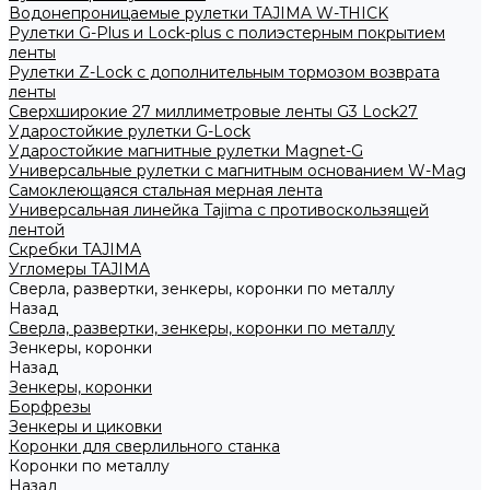
Водонепроницаемые рулетки TAJIMA W-THICK
Рулетки G-Plus и Lock-plus с полиэстерным покрытием
ленты
Рулетки Z-Lock с дополнительным тормозом возврата
ленты
Сверхширокие 27 миллиметровые ленты G3 Lock27
Ударостойкие рулетки G-Lock
Ударостойкие магнитные рулетки Magnet-G
Универсальные рулетки с магнитным основанием W-Mag
Самоклеющаяся стальная мерная лента
Универсальная линейка Tajima с противоскользящей
лентой
Скребки TAJIMA
Угломеры TAJIMA
Сверла, развертки, зенкеры, коронки по металлу
Назад
Сверла, развертки, зенкеры, коронки по металлу
Зенкеры, коронки
Назад
Зенкеры, коронки
Борфрезы
Зенкеры и циковки
Коронки для сверлильного станка
Коронки по металлу
Назад