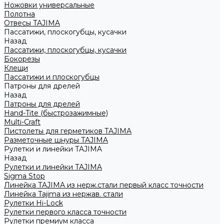
Ножовки универсальные
Полотна
Отвесы TAJIMA
Пассатижи, плоскогубцы, кусачки
Назад
Пассатижи, плоскогубцы, кусачки
Бокорезы
Клещи
Пассатижи и плоскогубцы
Патроны для дрелей
Назад
Патроны для дрелей
Hand-Tite (быстрозажимные)
Multi-Craft
Пистолеты для герметиков TAJIMA
Разметочные шнуры TAJIMA
Рулетки и линейки TAJIMA
Назад
Рулетки и линейки TAJIMA
Sigma Stop
Линейка TAJIMA из нерж.стали первый класс точности
Линейка Tajima из нержав. стали
Рулетки Hi-Lock
Рулетки первого класса точности
Рулетки премиум класса