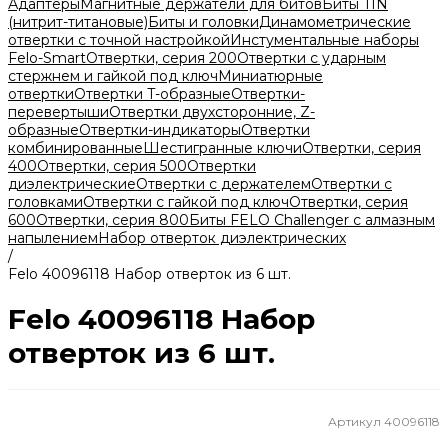
Адаптеры
Магнитные держатели для битов
Биты TIN
(нитрит-титановые)
Биты и головки
Динамометрические
отвертки с точной настройкой
Инстументальные наборы
Felo-Smart
Отвертки, серия 200
Отвертки с ударным
стержнем и гайкой под ключ
Миниатюрные
отвертки
Отвертки T-образные
Отвертки-
перевертыши
Отвертки двухсторонние, Z-
образные
Отвертки-индикаторы
Отвертки
комбинированные
Шестигранные ключи
Отвертки, серия
400
Отвертки, серия 500
Отвертки
диэлектрические
Отвертки с держателем
Отвертки с
головками
Отвертки с гайкой под ключ
Отвертки, серия
600
Отвертки, серия 800
Биты FELO Challenger с алмазным
напылением
Набор отверток диэлектрических
/
Felo 40096118 Набор отверток из 6 шт.
Felo 40096118 Набор
отверток из 6 шт.
Артикул
40096118