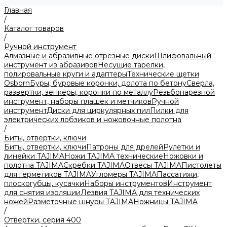
Главная
/
Каталог товаров
/
Ручной инструмент
Алмазные и абразивные отрезные диски
Шлифовальный
инструмент из абразивов
Несущие тарелки,
полировальные круги и адаптеры
Технические щетки
Osborn
Буры, буровые коронки, долота по бетону
Сверла,
развертки, зенкеры, коронки по металлу
Резьбонарезной
инструмент, наборы плашек и метчиков
Ручной
инструмент
Диски для циркулярных пил
Пилки для
электрических лобзиков и ножовочные полотна
/
Биты, отвертки, ключи
Биты, отвертки, ключи
Патроны для дрелей
Рулетки и
линейки TAJIMA
Ножи TAJIMA технические
Ножовки и
полотна TAJIMA
Скребки TAJIMA
Отвесы TAJIMA
Пистолеты
для герметиков TAJIMA
Угломеры TAJIMA
Пассатижи,
плоскогубцы, кусачки
Наборы инструментов
Инструмент
для снятия изоляции
Лезвия TAJIMA для технических
ножей
Разметочные шнуры TAJIMA
Ножницы TAJIMA
/
Отвертки, серия 400