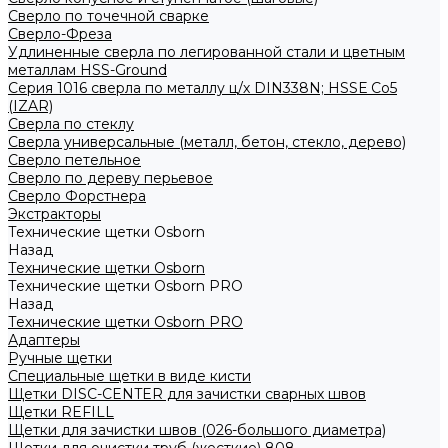
Сверло по точечной сварке
Сверло-Фреза
Удлиненные сверла по легированной стали и цветным
металлам HSS-Ground
Серия 1016 сверла по металлу ц/х DIN338N; HSSЕ Со5
(IZAR)
Сверла по стеклу
Сверла универсальные (металл, бетон, стекло, дерево)
Сверло петельное
Сверло по дереву перьевое
Сверло Форстнера
Экстракторы
Технические щетки Osborn
Назад
Технические щетки Osborn
Технические щетки Osborn PRO
Назад
Технические щетки Osborn PRO
Адаптеры
Ручные щетки
Специальные щетки в виде кисти
Щетки DISC-CENTER для зачистки сварных швов
Щетки REFILL
Щетки для зачистки швов (026-большого диаметра)