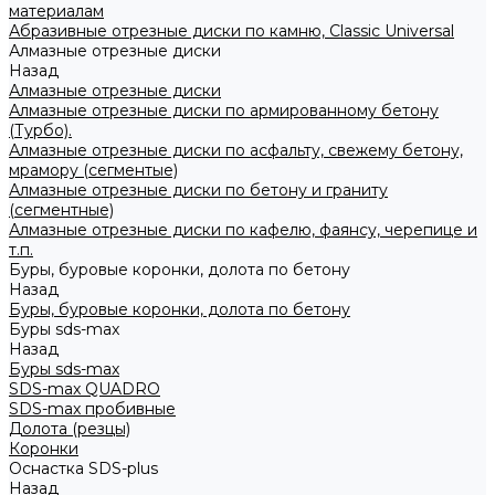
материалам
Абразивные отрезные диски по камню, Classic Universal
Алмазные отрезные диски
Назад
Алмазные отрезные диски
Алмазные отрезные диски по армированному бетону
(Турбо).
Алмазные отрезные диски по асфальту, свежему бетону,
мрамору (сегментые)
Алмазные отрезные диски по бетону и граниту
(сегментные)
Алмазные отрезные диски по кафелю, фаянсу, черепице и
т.п.
Буры, буровые коронки, долота по бетону
Назад
Буры, буровые коронки, долота по бетону
Буры sds-max
Назад
Буры sds-max
SDS-max QUADRO
SDS-max пробивные
Долота (резцы)
Коронки
Оснастка SDS-plus
Назад