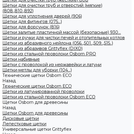
Щетки для очистки труб (жесткие) 808
Щетки для очистки труб и отверстий (мягкие)
(808.,810.,892)
Щетки для уплотнения дверей (906)
Щетки для фитингов (075...)
Щетки для форсунок (816)
Щетки залитые пластичной массой (безопасные) 930...
Щетки и ручки для чистки печей и отопительных котлов
Щетки из абразивного нейлона (056..,501..,509..,515..)
Щетки из абразивов Grittyflex (DIXO)
Щетки из стальной проволоки Osborn PRO
Щетки набивные
Щетки с проволокой из нержавейки и латуни
Щетки-метлы для уборки (104...)
Технические щетки Osborn ЕСО
Назад
Технические щетки Osborn ЕСО
Щетки из латунированной проволоки
Щетки из стальной проволоки Osborn ECO
Щетки Osborn для древесины
Назад
Щетки Osborn для древесины
Дисковые щётки
Лепестковые щетки
Универсальные щетки Grittyflex