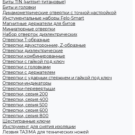
Биты TIN (нитрит-титановые)
Биты и головки
Динамометрические отвертки с точной настройкой
Инстументальные наборы Felo-Smart
Магнитные держатели для битов
Миниатюрные отвертки
Набор отверток диэлектрических
Отвертки T-образные
Отвертки двухсторонние, Z-образные
Отвертки диэлектрические
Отвертки комбинированные
Отвертки с гайкой под ключ
Отвертки с головками
Отвертки с держателем
Отвертки с ударным стержнем и гайкой под ключ
Отвертки-индикаторы
Отвертки-перевертыши
Отвертки, серия 200
Отвертки, серия 400
Отвертки, серия 500
Отвертки, серия 600
Отвертки, серия 800
Шестигранные ключи
Инструмент для снятия изоляции
Лезвия TAJIMA для технических ножей