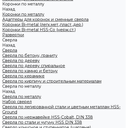
Коронки по металлу
Назад
Коронки по металлу
Адаптеры для коронок и сменные сверла
Коронки Bi-metal (легк.мет.,пласт.,дер.)
Коронки Bi-metal HSS-Co (нерж.ст.)
Развертки
Сверла
Назад
Сверла
Сверла по бетону, граниту
Сверла по дереву
Сверла по дереву спиральное
Сверла по камню и бетону
Сверла по керамике
Сверла по кирпичу и строительным материалам
Сверла по металлу
Назад
Сверла по металлу
Набор сверел
Сверла по легированной стали и цветным металлам HSS-
Ground
Сверла по нержавейке HSS-Cobalt, DIN 338
Сверла по стали и чугуну HSS DIN 338
Сверло конусное и ступенчатое (шаговые)