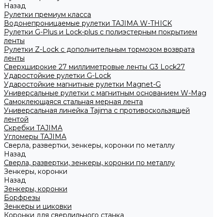
Назад
Рулетки премиум класса
Водонепроницаемые рулетки TAJIMA W-THICK
Рулетки G-Plus и Lock-plus с полиэстерным покрытием
ленты
Рулетки Z-Lock с дополнительным тормозом возврата
ленты
Сверхширокие 27 миллиметровые ленты G3 Lock27
Ударостойкие рулетки G-Lock
Ударостойкие магнитные рулетки Magnet-G
Универсальные рулетки с магнитным основанием W-Mag
Самоклеющаяся стальная мерная лента
Универсальная линейка Tajima с противоскользящей
лентой
Скребки TAJIMA
Угломеры TAJIMA
Сверла, развертки, зенкеры, коронки по металлу
Назад
Сверла, развертки, зенкеры, коронки по металлу
Зенкеры, коронки
Назад
Зенкеры, коронки
Борфрезы
Зенкеры и циковки
Коронки для сверлильного станка