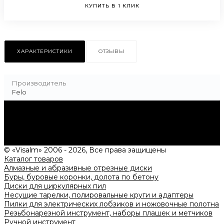
КУПИТЬ В 1 КЛИК
ХАРАКТЕРИСТИКИ
ОТЗЫВЫ
Производитель
Felo
Нужна консультация?
Подробно расскажем о наших услугах, видах работ и
типовых проектах, рассчитаем стоимость и подготовим
индивидуальное предложение!
Задать вопрос
© «Visalm» 2006 - 2026, Все права защищены
Каталог товаров
Алмазные и абразивные отрезные диски
Буры, буровые коронки, долота по бетону
Диски для циркулярных пил
Несущие тарелки, полировальные круги и адаптеры
Пилки для электрических лобзиков и ножовочные полотна
Резьбонарезной инструмент, наборы плашек и метчиков
Ручной инструмент