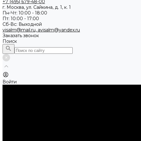
+7 (495) 679-48-00
г. Москва, ул. Сайкина, д. 1, к. 1
Пн-Чт: 10:00 - 18:00
Пт: 10:00 - 17:00
Сб-Вс: Выходной
visalm@mail.ru, avisalm@yandex.ru
Заказать звонок
Поиск
Войти
Каталог товаров
Алмазные и абразивные отрезные диски
Абразивные диски по металлу
Абразивные отрезные диски по камню и асфальту
Алмазные отрезные диски
Буры, буровые коронки, долота по бетону
Буры sds-max
Долота (резцы)
Коронки
Диски для циркулярных пил