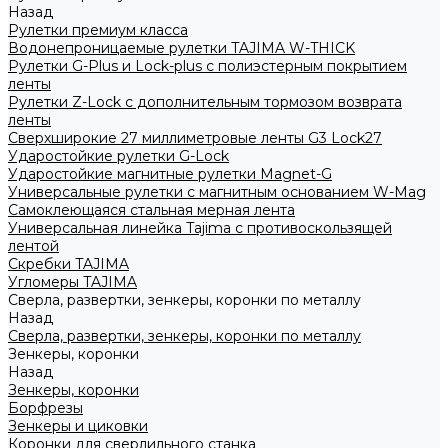
Назад
Рулетки премиум класса
Водонепроницаемые рулетки TAJIMA W-THICK
Рулетки G-Plus и Lock-plus с полиэстерным покрытием
ленты
Рулетки Z-Lock с дополнительным тормозом возврата
ленты
Сверхширокие 27 миллиметровые ленты G3 Lock27
Ударостойкие рулетки G-Lock
Ударостойкие магнитные рулетки Magnet-G
Универсальные рулетки с магнитным основанием W-Mag
Самоклеющаяся стальная мерная лента
Универсальная линейка Tajima с противоскользящей
лентой
Скребки TAJIMA
Угломеры TAJIMA
Сверла, развертки, зенкеры, коронки по металлу
Назад
Сверла, развертки, зенкеры, коронки по металлу
Зенкеры, коронки
Назад
Зенкеры, коронки
Борфрезы
Зенкеры и циковки
Коронки для сверлильного станка