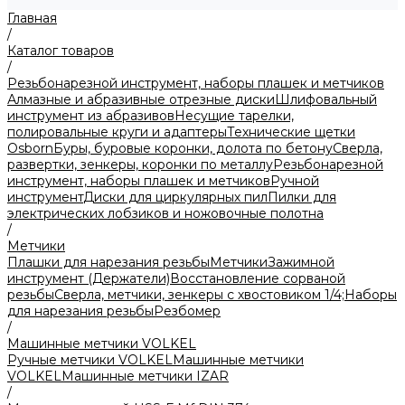
Главная
/
Каталог товаров
/
Резьбонарезной инструмент, наборы плашек и метчиков
Алмазные и абразивные отрезные диски
Шлифовальный
инструмент из абразивов
Несущие тарелки,
полировальные круги и адаптеры
Технические щетки
Osborn
Буры, буровые коронки, долота по бетону
Сверла,
развертки, зенкеры, коронки по металлу
Резьбонарезной
инструмент, наборы плашек и метчиков
Ручной
инструмент
Диски для циркулярных пил
Пилки для
электрических лобзиков и ножовочные полотна
/
Метчики
Плашки для нарезания резьбы
Метчики
Зажимной
инструмент (Держатели)
Восстановление сорваной
резьбы
Сверла, метчики, зенкеры с хвостовиком 1/4;
Наборы
для нарезания резьбы
Резбомер
/
Машинные метчики VOLKEL
Ручные метчики VOLKEL
Машинные метчики
VOLKEL
Машинные метчики IZAR
/