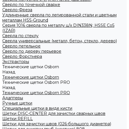
Сверло по точечной сварке
Сверло-Фреза
Удлиненные сверла по легированной стали и цветным
металлам HSS-Ground
Серия 1016 сверла по металлу ц/х DIN338N; HSSЕ Со5
(IZAR)
Сверла по стеклу
Сверла универсальные (металл, бетон, стекло, дерево)
Сверло петельное
Сверло по дереву перьевое
Сверло Форстнера
Экстракторы
Технические щетки Osborn
Назад
Технические щетки Osborn
Технические щетки Osborn PRO
Назад
Технические щетки Osborn PRO
Адаптеры
Ручные щетки
Специальные щетки в виде кисти
Щетки DISC-CENTER для зачистки сварных швов
Щетки REFILL
Щетки для зачистки швов (026-большого диаметра)