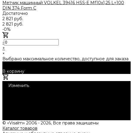
Метчик машинный VOLKEL 39416 HSS-Е Mf10x1,25 L=100
DIN 374 Form С
Достаточно
2 821 руб.
2 821 руб.
-0%
-
+
×
Выбрано максимальное количество, доступное для заказа
В корзину
Добавлено
Изменить
1
Нужна консультация?
Подробно расскажем о наших услугах, видах работ и
типовых проектах, рассчитаем стоимость и подготовим
индивидуальное предложение!
Задать вопрос
© «Visalm» 2006 - 2026, Все права защищены
Каталог товаров