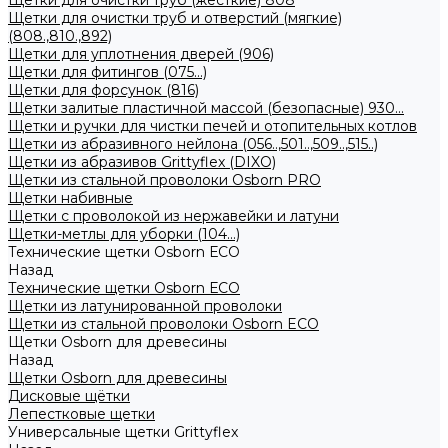
Щетки для очистки труб (жесткие) 808
Щетки для очистки труб и отверстий (мягкие)
(808.,810.,892)
Щетки для уплотнения дверей (906)
Щетки для фитингов (075...)
Щетки для форсунок (816)
Щетки залитые пластичной массой (безопасные) 930...
Щетки и ручки для чистки печей и отопительных котлов
Щетки из абразивного нейлона (056..,501..,509..,515..)
Щетки из абразивов Grittyflex (DIXO)
Щетки из стальной проволоки Osborn PRO
Щетки набивные
Щетки с проволокой из нержавейки и латуни
Щетки-метлы для уборки (104...)
Технические щетки Osborn ЕСО
Назад
Технические щетки Osborn ЕСО
Щетки из латунированной проволоки
Щетки из стальной проволоки Osborn ECO
Щетки Osborn для древесины
Назад
Щетки Osborn для древесины
Дисковые щётки
Лепестковые щетки
Универсальные щетки Grittyflex