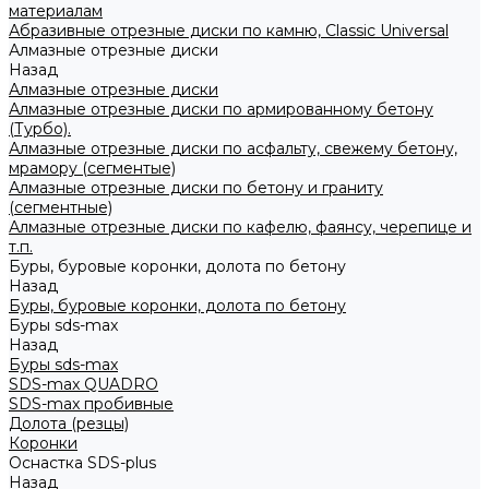
материалам
Абразивные отрезные диски по камню, Classic Universal
Алмазные отрезные диски
Назад
Алмазные отрезные диски
Алмазные отрезные диски по армированному бетону
(Турбо).
Алмазные отрезные диски по асфальту, свежему бетону,
мрамору (сегментые)
Алмазные отрезные диски по бетону и граниту
(сегментные)
Алмазные отрезные диски по кафелю, фаянсу, черепице и
т.п.
Буры, буровые коронки, долота по бетону
Назад
Буры, буровые коронки, долота по бетону
Буры sds-max
Назад
Буры sds-max
SDS-max QUADRO
SDS-max пробивные
Долота (резцы)
Коронки
Оснастка SDS-plus
Назад