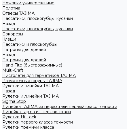
Ножовки универсальные
Полотна
Отвесы TAJIMA
Пассатижи, плоскогубцы, кусачки
Назад
Пассатижи, плоскогубцы, кусачки
Бокорезы
Клещи
Пассатижи и плоскогубцы
Патроны для дрелей
Назад
Патроны для дрелей
Hand-Tite (быстрозажимные)
Multi-Craft
Пистолеты для герметиков TAJIMA
Разметочные шнуры TAJIMA
Рулетки и линейки TAJIMA
Назад
Рулетки и линейки TAJIMA
Sigma Stop
Линейка TAJIMA из нерж.стали первый класс точности
Линейка Tajima из нержав. стали
Рулетки Hi-Lock
Рулетки первого класса точности
Рулетки премиум класса