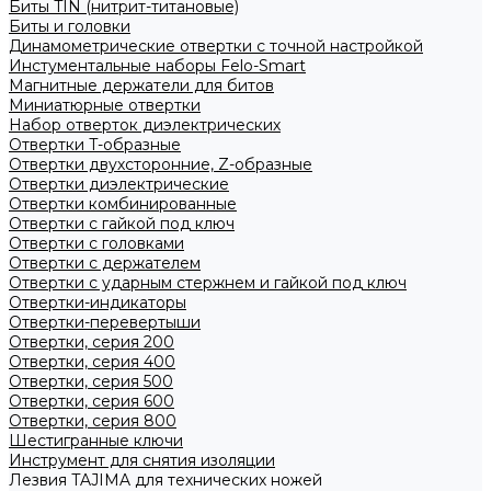
Биты TIN (нитрит-титановые)
Биты и головки
Динамометрические отвертки с точной настройкой
Инстументальные наборы Felo-Smart
Магнитные держатели для битов
Миниатюрные отвертки
Набор отверток диэлектрических
Отвертки T-образные
Отвертки двухсторонние, Z-образные
Отвертки диэлектрические
Отвертки комбинированные
Отвертки с гайкой под ключ
Отвертки с головками
Отвертки с держателем
Отвертки с ударным стержнем и гайкой под ключ
Отвертки-индикаторы
Отвертки-перевертыши
Отвертки, серия 200
Отвертки, серия 400
Отвертки, серия 500
Отвертки, серия 600
Отвертки, серия 800
Шестигранные ключи
Инструмент для снятия изоляции
Лезвия TAJIMA для технических ножей