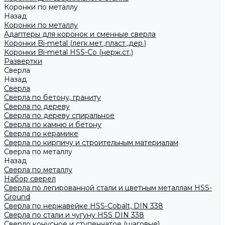
Коронки по металлу
Назад
Коронки по металлу
Адаптеры для коронок и сменные сверла
Коронки Bi-metal (легк.мет.,пласт.,дер.)
Коронки Bi-metal HSS-Co (нерж.ст.)
Развертки
Сверла
Назад
Сверла
Сверла по бетону, граниту
Сверла по дереву
Сверла по дереву спиральное
Сверла по камню и бетону
Сверла по керамике
Сверла по кирпичу и строительным материалам
Сверла по металлу
Назад
Сверла по металлу
Набор сверел
Сверла по легированной стали и цветным металлам HSS-
Ground
Сверла по нержавейке HSS-Cobalt, DIN 338
Сверла по стали и чугуну HSS DIN 338
Сверло конусное и ступенчатое (шаговые)