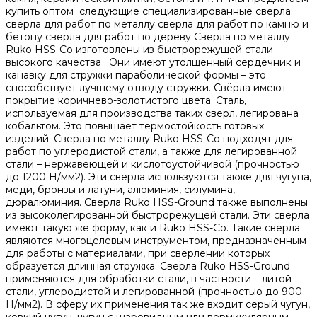
купить оптом следующие специализированные сверла:
сверла для работ по металлу сверла для работ по камню и
бетону сверла для работ по дереву Сверла по металлу
Ruko HSS-Co изготовлены из быстрорежущей стали
высокого качества . Они имеют утолщенный сердечник и
канавку для стружки параболической формы – это
способствует лучшему отводу стружки. Свёрла имеют
покрытие коричнево-золотистого цвета. Сталь,
используемая для производства таких сверл, легирована
кобальтом. Это повышает термостойкость готовых
изделий. Сверла по металлу Ruko HSS-Co подходят для
работ по углеродистой стали, а также для легированной
стали – нержавеющей и кислотоустойчивой (прочностью
до 1200 Н/мм2). Эти сверла используются также для чугуна,
меди, бронзы и латуни, алюминия, силумина,
дюралюминия. Сверла Ruko HSS-Ground также выполнены
из высоколегированной быстрорежущей стали. Эти сверла
имеют такую же форму, как и Ruko HSS-Co. Такие сверла
являются многоцелевым инструментом, предназначенным
для работы с материалами, при сверлении которых
образуется длинная стружка. Сверла Ruko HSS-Ground
применяются для обработки стали, в частности – литой
стали, углеродистой и легированной (прочностью до 900
Н/мм2). В сферу их применения так же входит серый чугун,
ковкий чугун, чугун с шаровидным или вермикулярным