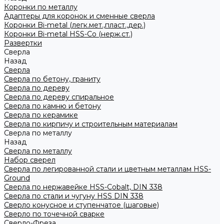
Коронки по металлу
Адаптеры для коронок и сменные сверла
Коронки Bi-metal (легк.мет.,пласт.,дер.)
Коронки Bi-metal HSS-Co (нерж.ст.)
Развертки
Сверла
Назад
Сверла
Сверла по бетону, граниту
Сверла по дереву
Сверла по дереву спиральное
Сверла по камню и бетону
Сверла по керамике
Сверла по кирпичу и строительным материалам
Сверла по металлу
Назад
Сверла по металлу
Набор сверел
Сверла по легированной стали и цветным металлам HSS-
Ground
Сверла по нержавейке HSS-Cobalt, DIN 338
Сверла по стали и чугуну HSS DIN 338
Сверло конусное и ступенчатое (шаговые)
Сверло по точечной сварке
Сверло-Фреза