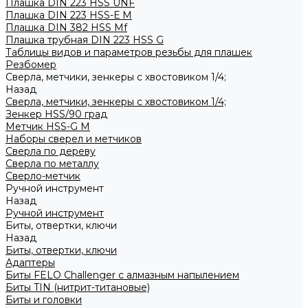
Плашка DIN 223 HSS UNF
Плашка DIN 223 HSS-Е M
Плашка DIN 382 HSS Mf
Плашка трубная DIN 223 HSS G
Таблицы видов и параметров резьбы для плашек
Резбомер
Сверла, метчики, зенкеры с хвостовиком 1/4;
Назад
Сверла, метчики, зенкеры с хвостовиком 1/4;
Зенкер HSS/90 град
Метчик HSS-G М
Наборы сверел и метчиков
Сверла по дереву
Сверла по металлу
Сверло-метчик
Ручной инструмент
Назад
Ручной инструмент
Биты, отвертки, ключи
Назад
Биты, отвертки, ключи
Адаптеры
Биты FELO Challenger с алмазным напылением
Биты TIN (нитрит-титановые)
Биты и головки