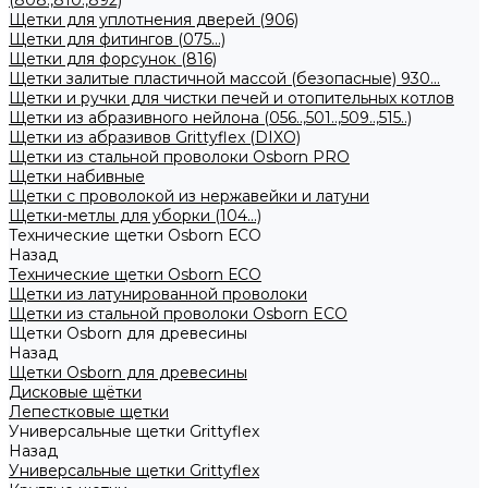
(808.,810.,892)
Щетки для уплотнения дверей (906)
Щетки для фитингов (075...)
Щетки для форсунок (816)
Щетки залитые пластичной массой (безопасные) 930...
Щетки и ручки для чистки печей и отопительных котлов
Щетки из абразивного нейлона (056..,501..,509..,515..)
Щетки из абразивов Grittyflex (DIXO)
Щетки из стальной проволоки Osborn PRO
Щетки набивные
Щетки с проволокой из нержавейки и латуни
Щетки-метлы для уборки (104...)
Технические щетки Osborn ЕСО
Назад
Технические щетки Osborn ЕСО
Щетки из латунированной проволоки
Щетки из стальной проволоки Osborn ECO
Щетки Osborn для древесины
Назад
Щетки Osborn для древесины
Дисковые щётки
Лепестковые щетки
Универсальные щетки Grittyflex
Назад
Универсальные щетки Grittyflex