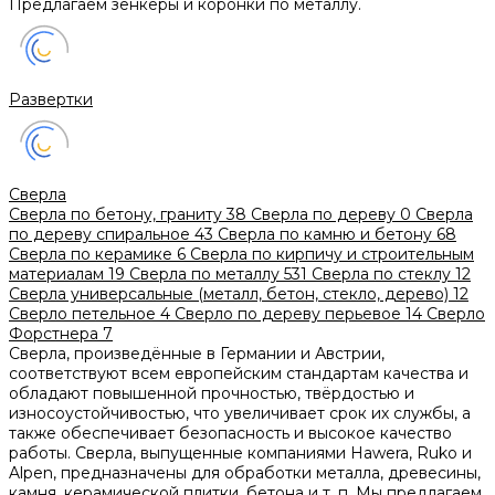
Предлагаем зенкеры и коронки по металлу.
Развертки
Сверла
Сверла по бетону, граниту
38
Сверла по дереву
0
Сверла
по дереву спиральное
43
Сверла по камню и бетону
68
Сверла по керамике
6
Сверла по кирпичу и строительным
материалам
19
Сверла по металлу
531
Сверла по стеклу
12
Сверла универсальные (металл, бетон, стекло, дерево)
12
Сверло петельное
4
Сверло по дереву перьевое
14
Сверло
Форстнера
7
Сверла, произведённые в Германии и Австрии,
соответствуют всем европейским стандартам качества и
обладают повышенной прочностью, твёрдостью и
износоустойчивостью, что увеличивает срок их службы, а
также обеспечивает безопасность и высокое качество
работы. Сверла, выпущенные компаниями Hawera, Ruko и
Alpen, предназначены для обработки металла, древесины,
камня, керамической плитки, бетона и т. п. Мы предлагаем