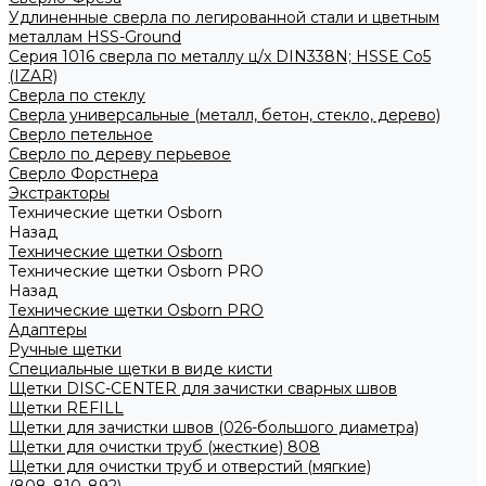
Удлиненные сверла по легированной стали и цветным
металлам HSS-Ground
Серия 1016 сверла по металлу ц/х DIN338N; HSSЕ Со5
(IZAR)
Сверла по стеклу
Сверла универсальные (металл, бетон, стекло, дерево)
Сверло петельное
Сверло по дереву перьевое
Сверло Форстнера
Экстракторы
Технические щетки Osborn
Назад
Технические щетки Osborn
Технические щетки Osborn PRO
Назад
Технические щетки Osborn PRO
Адаптеры
Ручные щетки
Специальные щетки в виде кисти
Щетки DISC-CENTER для зачистки сварных швов
Щетки REFILL
Щетки для зачистки швов (026-большого диаметра)
Щетки для очистки труб (жесткие) 808
Щетки для очистки труб и отверстий (мягкие)