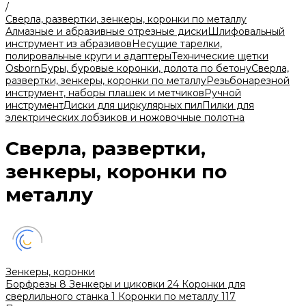
/
Сверла, развертки, зенкеры, коронки по металлу
Алмазные и абразивные отрезные диски
Шлифовальный
инструмент из абразивов
Несущие тарелки,
полировальные круги и адаптеры
Технические щетки
Osborn
Буры, буровые коронки, долота по бетону
Сверла,
развертки, зенкеры, коронки по металлу
Резьбонарезной
инструмент, наборы плашек и метчиков
Ручной
инструмент
Диски для циркулярных пил
Пилки для
электрических лобзиков и ножовочные полотна
Сверла, развертки,
зенкеры, коронки по
металлу
Зенкеры, коронки
Борфрезы
8
Зенкеры и циковки
24
Коронки для
сверлильного станка
1
Коронки по металлу
117