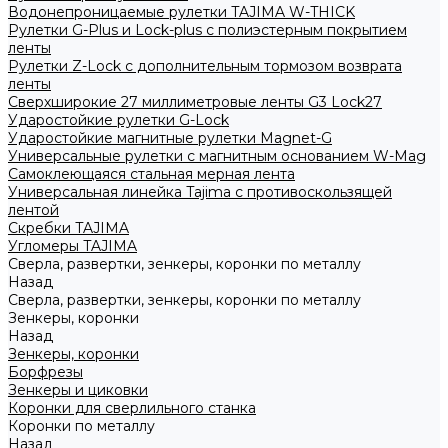
Водонепроницаемые рулетки TAJIMA W-THICK
Рулетки G-Plus и Lock-plus с полиэстерным покрытием
ленты
Рулетки Z-Lock с дополнительным тормозом возврата
ленты
Сверхширокие 27 миллиметровые ленты G3 Lock27
Ударостойкие рулетки G-Lock
Ударостойкие магнитные рулетки Magnet-G
Универсальные рулетки с магнитным основанием W-Mag
Самоклеющаяся стальная мерная лента
Универсальная линейка Tajima с противоскользящей
лентой
Скребки TAJIMA
Угломеры TAJIMA
Сверла, развертки, зенкеры, коронки по металлу
Назад
Сверла, развертки, зенкеры, коронки по металлу
Зенкеры, коронки
Назад
Зенкеры, коронки
Борфрезы
Зенкеры и циковки
Коронки для сверлильного станка
Коронки по металлу
Назад