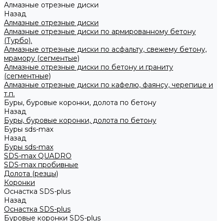
Алмазные отрезные диски
Назад
Алмазные отрезные диски
Алмазные отрезные диски по армированному бетону
(Турбо).
Алмазные отрезные диски по асфальту, свежему бетону,
мрамору (сегментые)
Алмазные отрезные диски по бетону и граниту
(сегментные)
Алмазные отрезные диски по кафелю, фаянсу, черепице и
т.п.
Буры, буровые коронки, долота по бетону
Назад
Буры, буровые коронки, долота по бетону
Буры sds-max
Назад
Буры sds-max
SDS-max QUADRO
SDS-max пробивные
Долота (резцы)
Коронки
Оснастка SDS-plus
Назад
Оснастка SDS-plus
Буровые коронки SDS-plus