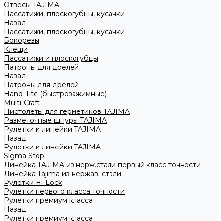
Отвесы TAJIMA
Пассатижи, плоскогубцы, кусачки
Назад
Пассатижи, плоскогубцы, кусачки
Бокорезы
Клещи
Пассатижи и плоскогубцы
Патроны для дрелей
Назад
Патроны для дрелей
Hand-Tite (быстрозажимные)
Multi-Craft
Пистолеты для герметиков TAJIMA
Разметочные шнуры TAJIMA
Рулетки и линейки TAJIMA
Назад
Рулетки и линейки TAJIMA
Sigma Stop
Линейка TAJIMA из нерж.стали первый класс точности
Линейка Tajima из нержав. стали
Рулетки Hi-Lock
Рулетки первого класса точности
Рулетки премиум класса
Назад
Рулетки премиум класса