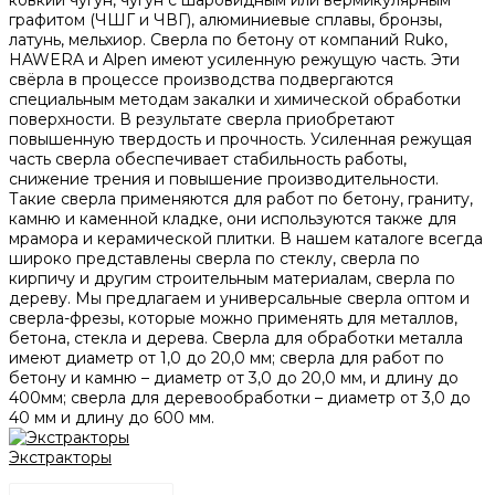
графитом (ЧШГ и ЧВГ), алюминиевые сплавы, бронзы,
латунь, мельхиор. Сверла по бетону от компаний Ruko,
HAWERA и Alpen имеют усиленную режущую часть. Эти
свёрла в процессе производства подвергаются
специальным методам закалки и химической обработки
поверхности. В результате сверла приобретают
повышенную твердость и прочность. Усиленная режущая
часть сверла обеспечивает стабильность работы,
снижение трения и повышение производительности.
Такие сверла применяются для работ по бетону, граниту,
камню и каменной кладке, они используются также для
мрамора и керамической плитки. В нашем каталоге всегда
широко представлены сверла по стеклу, сверла по
кирпичу и другим строительным материалам, сверла по
дереву. Мы предлагаем и универсальные сверла оптом и
сверла-фрезы, которые можно применять для металлов,
бетона, стекла и дерева. Сверла для обработки металла
имеют диаметр от 1,0 до 20,0 мм; сверла для работ по
бетону и камню – диаметр от 3,0 до 20,0 мм, и длину до
400мм; сверла для деревообработки – диаметр от 3,0 до
40 мм и длину до 600 мм.
Экстракторы