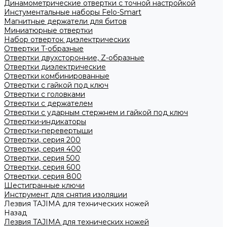
Динамометрические отвертки с точной настройкой
Инстументальные наборы Felo-Smart
Магнитные держатели для битов
Миниатюрные отвертки
Набор отверток диэлектрических
Отвертки T-образные
Отвертки двухсторонние, Z-образные
Отвертки диэлектрические
Отвертки комбинированные
Отвертки с гайкой под ключ
Отвертки с головками
Отвертки с держателем
Отвертки с ударным стержнем и гайкой под ключ
Отвертки-индикаторы
Отвертки-перевертыши
Отвертки, серия 200
Отвертки, серия 400
Отвертки, серия 500
Отвертки, серия 600
Отвертки, серия 800
Шестигранные ключи
Инструмент для снятия изоляции
Лезвия TAJIMA для технических ножей
Назад
Лезвия TAJIMA для технических ножей