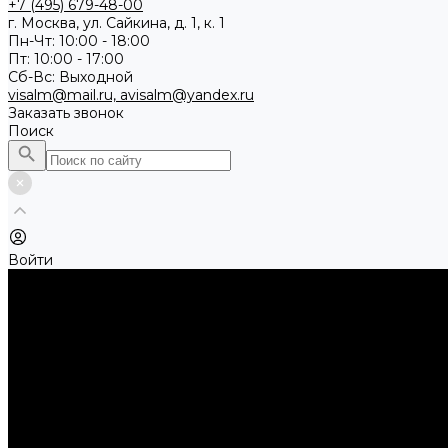
+7 (495) 679-48-00
г. Москва, ул. Сайкина, д. 1, к. 1
Пн-Чт: 10:00 - 18:00
Пт: 10:00 - 17:00
Сб-Вс: Выходной
visalm@mail.ru, avisalm@yandex.ru
Заказать звонок
Поиск
Войти
Каталог товаров
Алмазные и абразивные отрезные диски
Абразивные диски по металлу
Абразивные отрезные диски по камню и асфальту
Алмазные отрезные диски
Буры, буровые коронки, долота по бетону
Буры sds-max
Долота (резцы)
Коронки
Диски для циркулярных пил