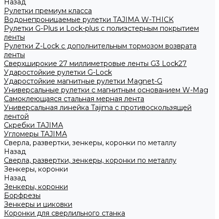
Назад
Рулетки премиум класса
Водонепроницаемые рулетки TAJIMA W-THICK
Рулетки G-Plus и Lock-plus с полиэстерным покрытием
ленты
Рулетки Z-Lock с дополнительным тормозом возврата
ленты
Сверхширокие 27 миллиметровые ленты G3 Lock27
Ударостойкие рулетки G-Lock
Ударостойкие магнитные рулетки Magnet-G
Универсальные рулетки с магнитным основанием W-Mag
Самоклеющаяся стальная мерная лента
Универсальная линейка Tajima с противоскользящей
лентой
Скребки TAJIMA
Угломеры TAJIMA
Сверла, развертки, зенкеры, коронки по металлу
Назад
Сверла, развертки, зенкеры, коронки по металлу
Зенкеры, коронки
Назад
Зенкеры, коронки
Борфрезы
Зенкеры и циковки
Коронки для сверлильного станка