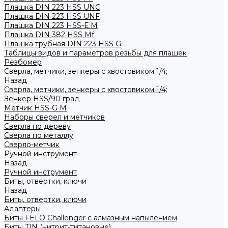
Плашка DIN 223 HSS UNC
Плашка DIN 223 HSS UNF
Плашка DIN 223 HSS-Е M
Плашка DIN 382 HSS Mf
Плашка трубная DIN 223 HSS G
Таблицы видов и параметров резьбы для плашек
Резбомер
Сверла, метчики, зенкеры с хвостовиком 1/4;
Назад
Сверла, метчики, зенкеры с хвостовиком 1/4;
Зенкер HSS/90 град
Метчик HSS-G М
Наборы сверел и метчиков
Сверла по дереву
Сверла по металлу
Сверло-метчик
Ручной инструмент
Назад
Ручной инструмент
Биты, отвертки, ключи
Назад
Биты, отвертки, ключи
Адаптеры
Биты FELO Challenger с алмазным напылением
Биты TIN (нитрит-титановые)