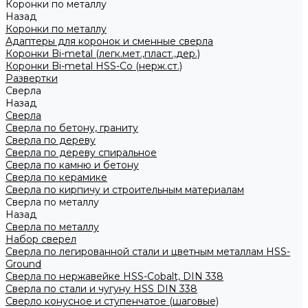
Коронки по металлу
Назад
Коронки по металлу
Адаптеры для коронок и сменные сверла
Коронки Bi-metal (легк.мет.,пласт.,дер.)
Коронки Bi-metal HSS-Co (нерж.ст.)
Развертки
Сверла
Назад
Сверла
Сверла по бетону, граниту
Сверла по дереву
Сверла по дереву спиральное
Сверла по камню и бетону
Сверла по керамике
Сверла по кирпичу и строительным материалам
Сверла по металлу
Назад
Сверла по металлу
Набор сверел
Сверла по легированной стали и цветным металлам HSS-
Ground
Сверла по нержавейке HSS-Cobalt, DIN 338
Сверла по стали и чугуну HSS DIN 338
Сверло конусное и ступенчатое (шаговые)