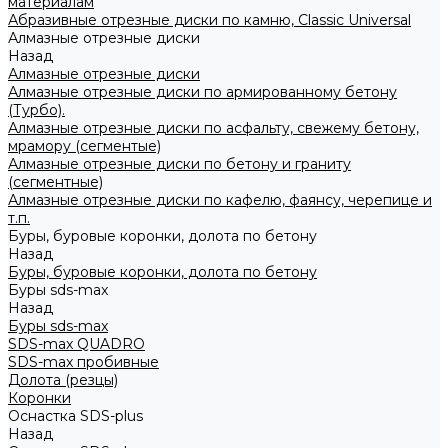
материалам
Абразивные отрезные диски по камню, Classic Universal
Алмазные отрезные диски
Назад
Алмазные отрезные диски
Алмазные отрезные диски по армированному бетону
(Турбо).
Алмазные отрезные диски по асфальту, свежему бетону,
мрамору (сегментые)
Алмазные отрезные диски по бетону и граниту
(сегментные)
Алмазные отрезные диски по кафелю, фаянсу, черепице и
т.п.
Буры, буровые коронки, долота по бетону
Назад
Буры, буровые коронки, долота по бетону
Буры sds-max
Назад
Буры sds-max
SDS-max QUADRO
SDS-max пробивные
Долота (резцы)
Коронки
Оснастка SDS-plus
Назад