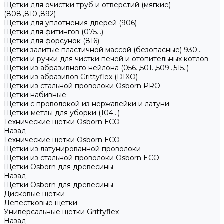
Щетки для очистки труб и отверстий (мягкие)
(808.,810.,892)
Щетки для уплотнения дверей (906)
Щетки для фитингов (075...)
Щетки для форсунок (816)
Щетки залитые пластичной массой (безопасные) 930...
Щетки и ручки для чистки печей и отопительных котлов
Щетки из абразивного нейлона (056..,501..,509..,515..)
Щетки из абразивов Grittyflex (DIXO)
Щетки из стальной проволоки Osborn PRO
Щетки набивные
Щетки с проволокой из нержавейки и латуни
Щетки-метлы для уборки (104...)
Технические щетки Osborn ЕСО
Назад
Технические щетки Osborn ЕСО
Щетки из латунированной проволоки
Щетки из стальной проволоки Osborn ECO
Щетки Osborn для древесины
Назад
Щетки Osborn для древесины
Дисковые щётки
Лепестковые щетки
Универсальные щетки Grittyflex
Назад