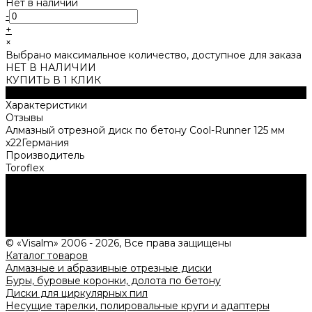
Нет в наличии
-
+
×
Выбрано максимальное количество, доступное для заказа
НЕТ В НАЛИЧИИ
КУПИТЬ В 1 КЛИК
Описание
Характеристики
Отзывы
Алмазный отрезной диск по бетону Cool-Runner 125 мм
x22Германия
Производитель
Toroflex
Нужна консультация?
Подробно расскажем о наших услугах, видах работ и
типовых проектах, рассчитаем стоимость и подготовим
индивидуальное предложение!
Задать вопрос
© «Visalm» 2006 - 2026, Все права защищены
Каталог товаров
Алмазные и абразивные отрезные диски
Буры, буровые коронки, долота по бетону
Диски для циркулярных пил
Несущие тарелки, полировальные круги и адаптеры