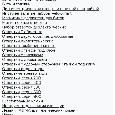
Биты и головки
Динамометрические отвертки с точной настройкой
Инстументальные наборы Felo-Smart
Магнитные держатели для битов
Миниатюрные отвертки
Набор отверток диэлектрических
Отвертки T-образные
Отвертки двухсторонние, Z-образные
Отвертки диэлектрические
Отвертки комбинированные
Отвертки с гайкой под ключ
Отвертки с головками
Отвертки с держателем
Отвертки с ударным стержнем и гайкой под ключ
Отвертки-индикаторы
Отвертки-перевертыши
Отвертки, серия 200
Отвертки, серия 400
Отвертки, серия 500
Отвертки, серия 600
Отвертки, серия 800
Шестигранные ключи
Инструмент для снятия изоляции
Лезвия TAJIMA для технических ножей