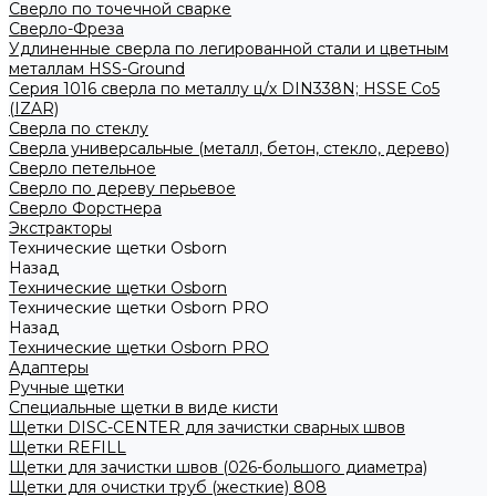
Сверло по точечной сварке
Сверло-Фреза
Удлиненные сверла по легированной стали и цветным
металлам HSS-Ground
Серия 1016 сверла по металлу ц/х DIN338N; HSSЕ Со5
(IZAR)
Сверла по стеклу
Сверла универсальные (металл, бетон, стекло, дерево)
Сверло петельное
Сверло по дереву перьевое
Сверло Форстнера
Экстракторы
Технические щетки Osborn
Назад
Технические щетки Osborn
Технические щетки Osborn PRO
Назад
Технические щетки Osborn PRO
Адаптеры
Ручные щетки
Специальные щетки в виде кисти
Щетки DISC-CENTER для зачистки сварных швов
Щетки REFILL
Щетки для зачистки швов (026-большого диаметра)
Щетки для очистки труб (жесткие) 808