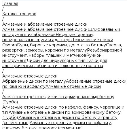
Главная
/
Каталог товаров
/
Алмазные и абразивные отрезные диски
Алмазные и абразивные отрезные диски
Шлифовальный
инструмент из абразивов
Несущие тарелки,
полировальные круги и адаптеры
Технические щетки
Osborn
Буры, буровые коронки, долота по бетону
Сверла,
развертки, зенкеры, коронки по металлу
Резьбонарезной
инструмент, наборы плашек и метчиков
Ручной
инструмент
Диски для циркулярных пил
Пилки для
электрических лобзиков и ножовочные полотна
/
Алмазные отрезные диски
Абразивные диски по металлу
Абразивные отрезные диски
по камню и асфальту
Алмазные отрезные диски
/
Алмазные отрезные диски по армированному бетону
(Турбо).
Алмазные отрезные диски по кафелю, фаянсу, черепице и
т.п.
Алмазные отрезные диски по армированному бетону
(Турбо).
Алмазные отрезные диски по бетону и граниту
(сегментные)
Алмазные отрезные диски по асфальту,
свежему бетону, мрамору (сегментые)