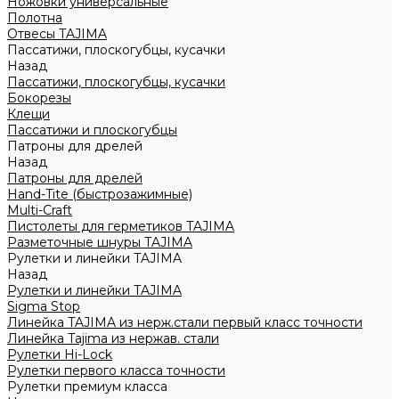
Ножовки универсальные
Полотна
Отвесы TAJIMA
Пассатижи, плоскогубцы, кусачки
Назад
Пассатижи, плоскогубцы, кусачки
Бокорезы
Клещи
Пассатижи и плоскогубцы
Патроны для дрелей
Назад
Патроны для дрелей
Hand-Tite (быстрозажимные)
Multi-Craft
Пистолеты для герметиков TAJIMA
Разметочные шнуры TAJIMA
Рулетки и линейки TAJIMA
Назад
Рулетки и линейки TAJIMA
Sigma Stop
Линейка TAJIMA из нерж.стали первый класс точности
Линейка Tajima из нержав. стали
Рулетки Hi-Lock
Рулетки первого класса точности
Рулетки премиум класса