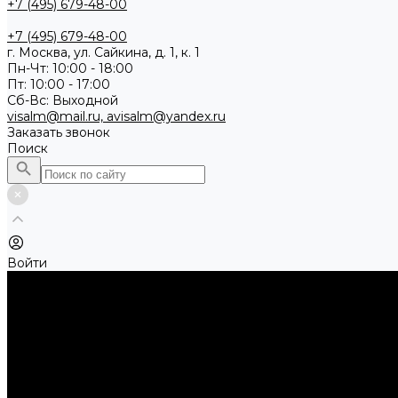
+7 (495) 679-48-00
+7 (495) 679-48-00
г. Москва, ул. Сайкина, д. 1, к. 1
Пн-Чт: 10:00 - 18:00
Пт: 10:00 - 17:00
Сб-Вс: Выходной
visalm@mail.ru, avisalm@yandex.ru
Заказать звонок
Поиск
Войти
Каталог товаров
Алмазные и абразивные отрезные диски
Абразивные диски по металлу
Абразивные отрезные диски по камню и асфальту
Алмазные отрезные диски
Буры, буровые коронки, долота по бетону
Буры sds-max
Долота (резцы)