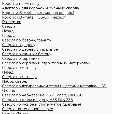
Коронки по металлу
Адаптеры для коронок и сменные сверла
Коронки Bi-metal (легк.мет.,пласт.,дер.)
Коронки Bi-metal HSS-Co (нерж.ст.)
Развертки
Сверла
Назад
Сверла
Сверла по бетону, граниту
Сверла по дереву
Сверла по дереву спиральное
Сверла по камню и бетону
Сверла по керамике
Сверла по кирпичу и строительным материалам
Сверла по металлу
Назад
Сверла по металлу
Набор сверел
Сверла по легированной стали и цветным металлам HSS-
Ground
Сверла по нержавейке HSS-Cobalt, DIN 338
Сверла по стали и чугуну HSS DIN 338
Сверло конусное и ступенчатое (шаговые)
Сверло по точечной сварке
Сверло-Фреза