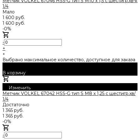
Метчик VOLKEL 67046 HSS-G тип S М10 x 1,5 c шестигр.хв-к
1/4
Мало
1 600 руб.
1 600 руб.
-0%
-
+
×
Выбрано максимальное количество, доступное для заказа
В корзину
Добавлено
Изменить
Метчик VOLKEL 67042 HSS-G тип S М8 х 1,25 с шестигр.хв/
1/4
Достаточно
1 365 руб.
1 365 руб.
-0%
-