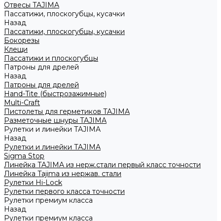
Отвесы TAJIMA
Пассатижи, плоскогубцы, кусачки
Назад
Пассатижи, плоскогубцы, кусачки
Бокорезы
Клещи
Пассатижи и плоскогубцы
Патроны для дрелей
Назад
Патроны для дрелей
Hand-Tite (быстрозажимные)
Multi-Craft
Пистолеты для герметиков TAJIMA
Разметочные шнуры TAJIMA
Рулетки и линейки TAJIMA
Назад
Рулетки и линейки TAJIMA
Sigma Stop
Линейка TAJIMA из нерж.стали первый класс точности
Линейка Tajima из нержав. стали
Рулетки Hi-Lock
Рулетки первого класса точности
Рулетки премиум класса
Назад
Рулетки премиум класса