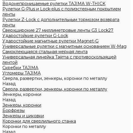
Водонепроницаемые рулетки TAJIMA W-THICK
Рулетки G-Plus и Lock-plus с полиэстерным покрытием
ленты
Рулетки Z-Lock с дополнительным тормозом возврата
ленты
Сверхширокие 27 миллиметровые ленты G3 Lock27
Ударостойкие рулетки G-Lock
Ударостойкие магнитные рулетки Magnet-G
Универсальные рулетки с магнитным основанием W-Mag
Самоклеющаяся стальная мерная лента
Универсальная линейка Tajima с противоскользящей
лентой
Скребки TAJIMA
Угломеры TAJIMA
Сверла, развертки, зенкеры, коронки по металлу
Назад
Сверла, развертки, зенкеры, коронки по металлу
Зенкеры, коронки
Назад
Зенкеры, коронки
Борфрезы
Зенкеры и циковки
Коронки для сверлильного станка
Коронки по металлу
Назад