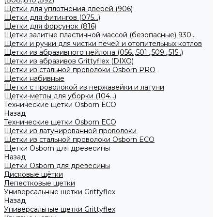
(808.,810.,892)
Щетки для уплотнения дверей (906)
Щетки для фитингов (075...)
Щетки для форсунок (816)
Щетки залитые пластичной массой (безопасные) 930...
Щетки и ручки для чистки печей и отопительных котлов
Щетки из абразивного нейлона (056..,501..,509..,515..)
Щетки из абразивов Grittyflex (DIXO)
Щетки из стальной проволоки Osborn PRO
Щетки набивные
Щетки с проволокой из нержавейки и латуни
Щетки-метлы для уборки (104...)
Технические щетки Osborn ЕСО
Назад
Технические щетки Osborn ЕСО
Щетки из латунированной проволоки
Щетки из стальной проволоки Osborn ECO
Щетки Osborn для древесины
Назад
Щетки Osborn для древесины
Дисковые щётки
Лепестковые щетки
Универсальные щетки Grittyflex
Назад
Универсальные щетки Grittyflex