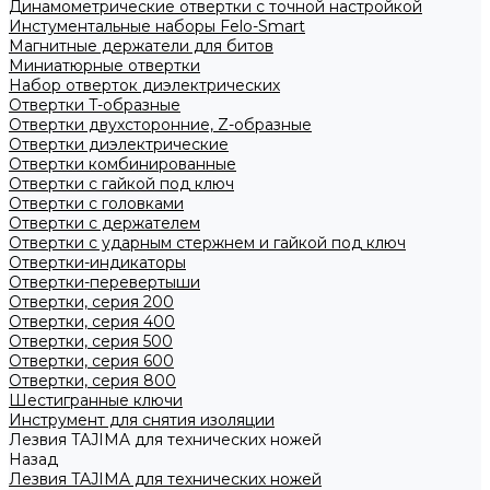
Динамометрические отвертки с точной настройкой
Инстументальные наборы Felo-Smart
Магнитные держатели для битов
Миниатюрные отвертки
Набор отверток диэлектрических
Отвертки T-образные
Отвертки двухсторонние, Z-образные
Отвертки диэлектрические
Отвертки комбинированные
Отвертки с гайкой под ключ
Отвертки с головками
Отвертки с держателем
Отвертки с ударным стержнем и гайкой под ключ
Отвертки-индикаторы
Отвертки-перевертыши
Отвертки, серия 200
Отвертки, серия 400
Отвертки, серия 500
Отвертки, серия 600
Отвертки, серия 800
Шестигранные ключи
Инструмент для снятия изоляции
Лезвия TAJIMA для технических ножей
Назад
Лезвия TAJIMA для технических ножей