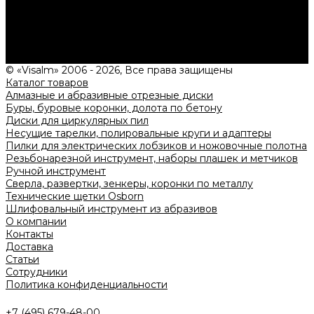
Нужна консультация?
Подробно расскажем о наших услугах, видах работ и
типовых проектах, рассчитаем стоимость и подготовим
индивидуальное предложение!
Задать вопрос
© «Visalm» 2006 - 2026, Все права защищены
Каталог товаров
Алмазные и абразивные отрезные диски
Буры, буровые коронки, долота по бетону
Диски для циркулярных пил
Несущие тарелки, полировальные круги и адаптеры
Пилки для электрических лобзиков и ножовочные полотна
Резьбонарезной инструмент, наборы плашек и метчиков
Ручной инструмент
Сверла, развертки, зенкеры, коронки по металлу
Технические щетки Osborn
Шлифовальный инструмент из абразивов
О компании
Контакты
Доставка
Статьи
Сотрудники
Политика конфиденциальности
+7 (495) 679-48-00