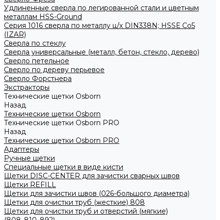
Удлиненные сверла по легированной стали и цветным
металлам HSS-Ground
Серия 1016 сверла по металлу ц/х DIN338N; HSSЕ Со5
(IZAR)
Сверла по стеклу
Сверла универсальные (металл, бетон, стекло, дерево)
Сверло петельное
Сверло по дереву перьевое
Сверло Форстнера
Экстракторы
Технические щетки Osborn
Назад
Технические щетки Osborn
Технические щетки Osborn PRO
Назад
Технические щетки Osborn PRO
Адаптеры
Ручные щетки
Специальные щетки в виде кисти
Щетки DISC-CENTER для зачистки сварных швов
Щетки REFILL
Щетки для зачистки швов (026-большого диаметра)
Щетки для очистки труб (жесткие) 808
Щетки для очистки труб и отверстий (мягкие)