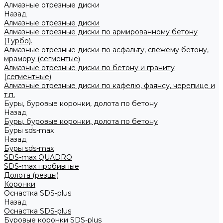
Алмазные отрезные диски
Назад
Алмазные отрезные диски
Алмазные отрезные диски по армированному бетону
(Турбо).
Алмазные отрезные диски по асфальту, свежему бетону,
мрамору (сегментые)
Алмазные отрезные диски по бетону и граниту
(сегментные)
Алмазные отрезные диски по кафелю, фаянсу, черепице и
т.п.
Буры, буровые коронки, долота по бетону
Назад
Буры, буровые коронки, долота по бетону
Буры sds-max
Назад
Буры sds-max
SDS-max QUADRO
SDS-max пробивные
Долота (резцы)
Коронки
Оснастка SDS-plus
Назад
Оснастка SDS-plus
Буровые коронки SDS-plus