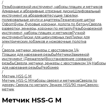
/
Резьбонарезной инструмент, наборы плашек и метчиков
Алмазные и абразивные отрезные диски
Шлифовальный
инструмент из абразивов
Несущие тарелки,
полировальные круги и адаптеры
Технические щетки
Osborn
Буры, буровые коронки, долота по бетону
Сверла,
развертки, зенкеры, коронки по металлу
Резьбонарезной
инструмент, наборы плашек и метчиков
Ручной
инструмент
Диски для циркулярных пил
Пилки для
электрических лобзиков и ножовочные полотна
/
Сверла, метчики, зенкеры с хвостовиком 1/4;
Плашки для нарезания резьбы
Метчики
Зажимной
инструмент (Держатели)
Восстановление сорваной
резьбы
Сверла, метчики, зенкеры с хвостовиком 1/4;
Наборы
для нарезания резьбы
Резбомер
/
Метчик HSS-G М
Метчик HSS-G М
Наборы сверел и метчиков
Сверла по
дереву
Сверла по металлу
Зенкер HSS/90 град
Сверло-
метчик
Метчик HSS-G М