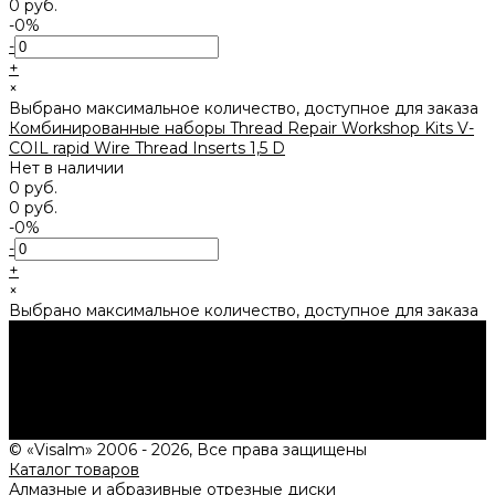
0 руб.
-0%
-
+
×
Выбрано максимальное количество, доступное для заказа
Комбинированные наборы Thread Repair Workshop Kits V-
COIL rapid Wire Thread Inserts 1,5 D
Нет в наличии
0 руб.
0 руб.
-0%
-
+
×
Выбрано максимальное количество, доступное для заказа
1
Нужна консультация?
Подробно расскажем о наших услугах, видах работ и
типовых проектах, рассчитаем стоимость и подготовим
индивидуальное предложение!
Задать вопрос
© «Visalm» 2006 - 2026, Все права защищены
Каталог товаров
Алмазные и абразивные отрезные диски