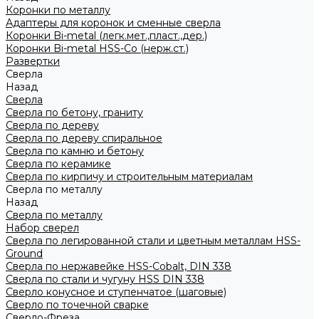
Коронки по металлу
Адаптеры для коронок и сменные сверла
Коронки Bi-metal (легк.мет.,пласт.,дер.)
Коронки Bi-metal HSS-Co (нерж.ст.)
Развертки
Сверла
Назад
Сверла
Сверла по бетону, граниту
Сверла по дереву
Сверла по дереву спиральное
Сверла по камню и бетону
Сверла по керамике
Сверла по кирпичу и строительным материалам
Сверла по металлу
Назад
Сверла по металлу
Набор сверел
Сверла по легированной стали и цветным металлам HSS-
Ground
Сверла по нержавейке HSS-Cobalt, DIN 338
Сверла по стали и чугуну HSS DIN 338
Сверло конусное и ступенчатое (шаговые)
Сверло по точечной сварке
Сверло-Фреза