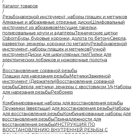
/
Каталог товаров
/
Резьбонарезной инструмент, наборы плашек и метчиков
Алмазные и абразивные отрезные диски
Шлифовальный
инструмент из абразивов
Несущие тарелки,
полировальные круги и адаптеры
Технические щетки
Osborn
Буры, буровые коронки, долота по бетону
Сверла,
развертки, зенкеры, коронки по металлу
Резьбонарезной
инструмент, наборы плашек и метчиков
Ручной
инструмент
Диски для циркулярных пил
Пилки для
электрических лобзиков и ножовочные полотна
/
Восстановление сорваной резьбы
Плашки для нарезания резьбы
Метчики
Зажимной
инструмент (Держатели)
Восстановление сорваной
резьбы
Сверла, метчики, зенкеры с хвостовиком 1/4;
Наборы
для нарезания резьбы
Резбомер
/
Комбинированные наборы для восстановления резьбы
Пружинки (ввертыши) для восстановления резьбы
Наборы
для восстановления резьбы
Комбинированные наборы для
восстановления резьбы
Принадлежности для
восстановления резьбы
ИНСТРУКЦИЯ ПО
ВОССТАНОВЛЕНИЮ ВНУТРЕННЕЙ РЕЗЬБЫ С