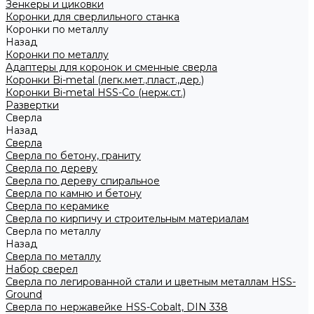
Зенкеры и циковки
Коронки для сверлильного станка
Коронки по металлу
Назад
Коронки по металлу
Адаптеры для коронок и сменные сверла
Коронки Bi-metal (легк.мет.,пласт.,дер.)
Коронки Bi-metal HSS-Co (нерж.ст.)
Развертки
Сверла
Назад
Сверла
Сверла по бетону, граниту
Сверла по дереву
Сверла по дереву спиральное
Сверла по камню и бетону
Сверла по керамике
Сверла по кирпичу и строительным материалам
Сверла по металлу
Назад
Сверла по металлу
Набор сверел
Сверла по легированной стали и цветным металлам HSS-
Ground
Сверла по нержавейке HSS-Cobalt, DIN 338