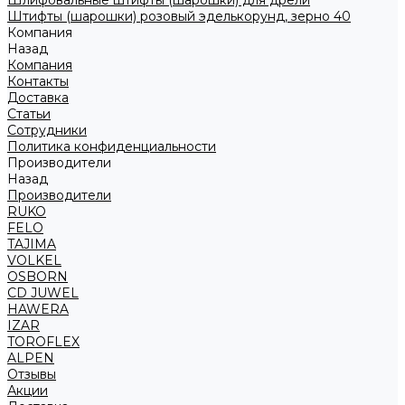
Шлифовальные штифты (шарошки) для дрели
Штифты (шарошки) розовый эделькорунд, зерно 40
Компания
Назад
Компания
Контакты
Доставка
Статьи
Сотрудники
Политика конфиденциальности
Производители
Назад
Производители
RUKO
FELO
TAJIMA
VOLKEL
OSBORN
CD JUWEL
HAWERA
IZAR
TOROFLEX
ALPEN
Отзывы
Акции