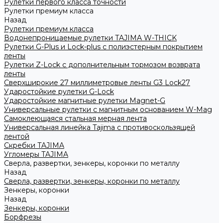
Рулетки первого класса точности
Рулетки премиум класса
Назад
Рулетки премиум класса
Водонепроницаемые рулетки TAJIMA W-THICK
Рулетки G-Plus и Lock-plus с полиэстерным покрытием
ленты
Рулетки Z-Lock с дополнительным тормозом возврата
ленты
Сверхширокие 27 миллиметровые ленты G3 Lock27
Ударостойкие рулетки G-Lock
Ударостойкие магнитные рулетки Magnet-G
Универсальные рулетки с магнитным основанием W-Mag
Самоклеющаяся стальная мерная лента
Универсальная линейка Tajima с противоскользящей
лентой
Скребки TAJIMA
Угломеры TAJIMA
Сверла, развертки, зенкеры, коронки по металлу
Назад
Сверла, развертки, зенкеры, коронки по металлу
Зенкеры, коронки
Назад
Зенкеры, коронки
Борфрезы