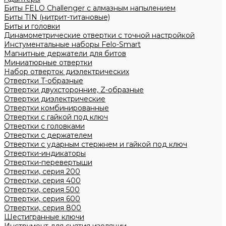
Биты FELO Challenger с алмазным напылением
Биты TIN (нитрит-титановые)
Биты и головки
Динамометрические отвертки с точной настройкой
Инстументальные наборы Felo-Smart
Магнитные держатели для битов
Миниатюрные отвертки
Набор отверток диэлектрических
Отвертки T-образные
Отвертки двухсторонние, Z-образные
Отвертки диэлектрические
Отвертки комбинированные
Отвертки с гайкой под ключ
Отвертки с головками
Отвертки с держателем
Отвертки с ударным стержнем и гайкой под ключ
Отвертки-индикаторы
Отвертки-перевертыши
Отвертки, серия 200
Отвертки, серия 400
Отвертки, серия 500
Отвертки, серия 600
Отвертки, серия 800
Шестигранные ключи