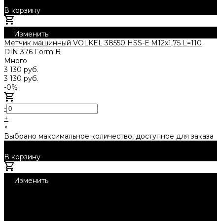
В корзину
Добавлено
Изменить
Метчик машинный VOLKEL 38550 HSS-Е M12x1,75 L=110
DIN 376 Form B
Много
3 130 руб.
3 130 руб.
-0%
-
+
×
Выбрано максимальное количество, доступное для заказа
В корзину
Добавлено
Изменить
1
Нужна консультация?
Подробно расскажем о наших услугах, видах работ и
типовых проектах, рассчитаем стоимость и подготовим