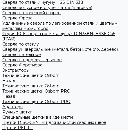
Сверла по стали и чугуну HSS DIN 338
Сверло конусное и ступенчатое (шаговые)
Сверло по точечной сварке
Сверло-Фреза
Удлиненные сверла по легированной стали и цветным
металлам HSS-Ground
Серия 1016 сверла по металлу ц/х DIN338N; HSSЕ Со5
(IZAR)
Сверла по стеклу
Сверла универсальные (металл, бетон, стекло, дерево)
Сверло петельное
Сверло по дереву перьевое
Сверло Форстнера
Экстракторы
Технические щетки Osborn
Назад
Технические щетки Osborn
Технические щетки Osborn PRO
Назад
Технические щетки Osborn PRO
Адаптеры
Ручные щетки
Специальные щетки в виде кисти
Щетки DISC-CENTER для зачистки сварных швов
Щетки REFILL