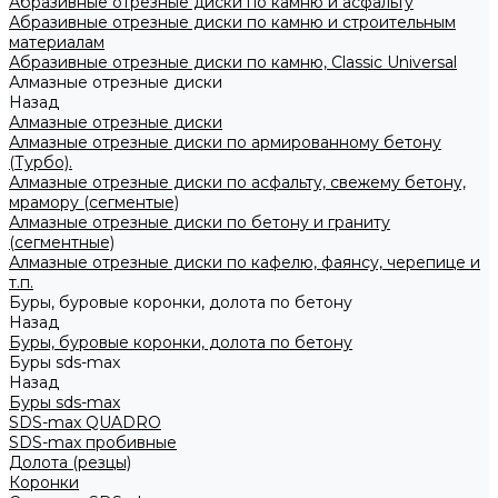
Абразивные отрезные диски по камню и асфальту
Абразивные отрезные диски по камню и строительным
материалам
Абразивные отрезные диски по камню, Classic Universal
Алмазные отрезные диски
Назад
Алмазные отрезные диски
Алмазные отрезные диски по армированному бетону
(Турбо).
Алмазные отрезные диски по асфальту, свежему бетону,
мрамору (сегментые)
Алмазные отрезные диски по бетону и граниту
(сегментные)
Алмазные отрезные диски по кафелю, фаянсу, черепице и
т.п.
Буры, буровые коронки, долота по бетону
Назад
Буры, буровые коронки, долота по бетону
Буры sds-max
Назад
Буры sds-max
SDS-max QUADRO
SDS-max пробивные
Долота (резцы)
Коронки