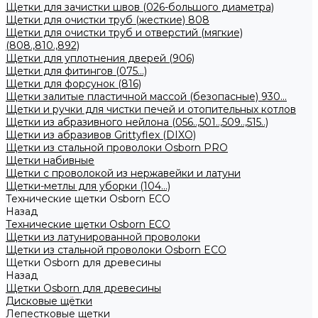
Щетки для зачистки швов (026-большого диаметра)
Щетки для очистки труб (жесткие) 808
Щетки для очистки труб и отверстий (мягкие)
(808.,810.,892)
Щетки для уплотнения дверей (906)
Щетки для фитингов (075...)
Щетки для форсунок (816)
Щетки залитые пластичной массой (безопасные) 930...
Щетки и ручки для чистки печей и отопительных котлов
Щетки из абразивного нейлона (056..,501..,509..,515..)
Щетки из абразивов Grittyflex (DIXO)
Щетки из стальной проволоки Osborn PRO
Щетки набивные
Щетки с проволокой из нержавейки и латуни
Щетки-метлы для уборки (104...)
Технические щетки Osborn ЕСО
Назад
Технические щетки Osborn ЕСО
Щетки из латунированной проволоки
Щетки из стальной проволоки Osborn ECO
Щетки Osborn для древесины
Назад
Щетки Osborn для древесины
Дисковые щётки
Лепестковые щетки