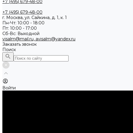
+7 (495) 679-48-00
+7 (495) 679-48-00
г. Москва, ул. Сайкина, д. 1, к. 1
Пн-Чт: 10:00 - 18:00
Пт: 10:00 - 17:00
Сб-Вс: Выходной
visalm@mail.ru, avisalm@yandex.ru
Заказать звонок
Поиск
Войти
Каталог товаров
Алмазные и абразивные отрезные диски
Абразивные диски по металлу
Абразивные отрезные диски по камню и асфальту
Алмазные отрезные диски
Буры, буровые коронки, долота по бетону
Буры sds-max
Долота (резцы)