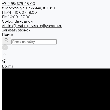
+7 (495) 679-48-00
г. Москва, ул. Сайкина, д. 1, к. 1
Пн-Чт: 10:00 - 18:00
Пт: 10:00 - 17:00
Сб-Вс: Выходной
visalm@mail.ru, avisalm@yandex.ru
Заказать звонок
Поиск
Войти
Каталог товаров
Алмазные и абразивные отрезные диски
Абразивные диски по металлу
Абразивные отрезные диски по камню и асфальту
Алмазные отрезные диски
Буры, буровые коронки, долота по бетону
Буры sds-max
Долота (резцы)
Коронки