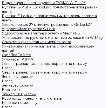
Водонепроницаемые рулетки TAJIMA W-THICK
Рулетки G-Plus и Lock-plus с полиэстерным покрытием
ленты
Рулетки Z-Lock с дополнительным тормозом возврата
ленты
Сверхширокие 27 миллиметровые ленты G3 Lock27
Ударостойкие рулетки G-Lock
Ударостойкие магнитные рулетки Magnet-G
Универсальные рулетки с магнитным основанием W-Mag
Самоклеющаяся стальная мерная лента
Универсальная линейка Tajima с противоскользящей
лентой
Скребки TAJIMA
Угломеры TAJIMA
Сверла, развертки, зенкеры, коронки по металлу
Назад
Сверла, развертки, зенкеры, коронки по металлу
Зенкеры, коронки
Назад
Зенкеры, коронки
Борфрезы
Зенкеры и циковки
Коронки для сверлильного станка
Коронки по металлу
Назад