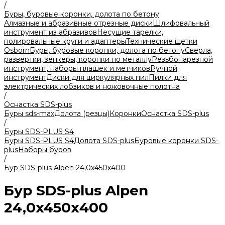
/
Буры, буровые коронки, долота по бетону
Алмазные и абразивные отрезные диски
Шлифовальный
инструмент из абразивов
Несущие тарелки,
полировальные круги и адаптеры
Технические щетки
Osborn
Буры, буровые коронки, долота по бетону
Сверла,
развертки, зенкеры, коронки по металлу
Резьбонарезной
инструмент, наборы плашек и метчиков
Ручной
инструмент
Диски для циркулярных пил
Пилки для
электрических лобзиков и ножовочные полотна
/
Оснастка SDS-plus
Буры sds-max
Долота (резцы)
Коронки
Оснастка SDS-plus
/
Буры SDS-PLUS S4
Буры SDS-PLUS S4
Долота SDS-plus
Буровые коронки SDS-
plus
Наборы буров
/
Бур SDS-plus Alpen 24,0x450х400
Бур SDS-plus Alpen
24,0x450х400