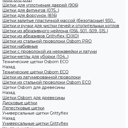
(808.,810.,892)
Щетки для уплотнения дверей (906)
Щетки для фитингов (075...)
Щетки для форсунок (816)
Щетки залитые пластичной массой (безопасные) 930...
Щетки и ручки для чистки печей и отопительных котлов
Щетки из абразивного нейлона (056..,501..,509..,515..)
Щетки из абразивов Grittyflex (DIXO)
Щетки из стальной проволоки Osborn PRO
Щетки набивные
Щетки с проволокой из нержавейки и латуни
Щетки-метлы для уборки (104...)
Технические щетки Osborn ЕСО
Назад
Технические щетки Osborn ЕСО
Щетки из латунированной проволоки
Щетки из стальной проволоки Osborn ECO
Щетки Osborn для древесины
Назад
Щетки Osborn для древесины
Дисковые щётки
Лепестковые щетки
Универсальные щетки Grittyflex
Назад
Универсальные щетки Grittyflex