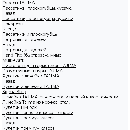
Отвесы TAJIMA
Пассатижи, плоскогубцы, кусачки
Назад
Пассатижи, плоскогубцы, кусачки
Бокорезы
Клещи
Пассатижи и плоскогубцы
Патроны для дрелей
Назад
Патроны для дрелей
Hand-Tite (быстрозажимные)
Multi-Craft
Пистолеты для герметиков TAJIMA
Разметочные шнуры TAJIMA
Рулетки и линейки TAJIMA
Назад
Рулетки и линейки TAJIMA
Sigma Stop
Линейка TAJIMA из нерж.стали первый класс точности
Линейка Tajima из нержав. стали
Рулетки Hi-Lock
Рулетки первого класса точности
Рулетки премиум класса
Назад
Рулетки премиум класса