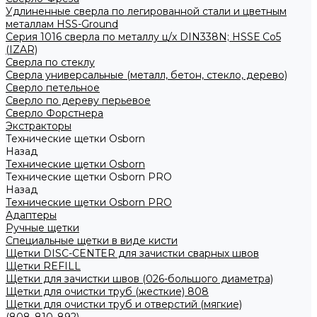
Удлиненные сверла по легированной стали и цветным
металлам HSS-Ground
Серия 1016 сверла по металлу ц/х DIN338N; HSSЕ Со5
(IZAR)
Сверла по стеклу
Сверла универсальные (металл, бетон, стекло, дерево)
Сверло петельное
Сверло по дереву перьевое
Сверло Форстнера
Экстракторы
Технические щетки Osborn
Назад
Технические щетки Osborn
Технические щетки Osborn PRO
Назад
Технические щетки Osborn PRO
Адаптеры
Ручные щетки
Специальные щетки в виде кисти
Щетки DISC-CENTER для зачистки сварных швов
Щетки REFILL
Щетки для зачистки швов (026-большого диаметра)
Щетки для очистки труб (жесткие) 808
Щетки для очистки труб и отверстий (мягкие)