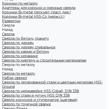
Коронки по металлу
Адаптеры для коронок и сменные сверла
Коронки Bi-metal (легк.мет.,пласт.,дер.)
Коронки Bi-metal HSS-Co (нерж.ст.)
Развертки
Сверла
Назад
Сверла
Сверла по бетону, граниту
Сверла по дереву
Сверла по дереву спиральное
Сверла по камню и бетону
Сверла по керамике
Сверла по кирпичу и строительным материалам
Сверла по металлу
Назад
Сверла по металлу
Набор сверел
Сверла по легированной стали и цветным металлам HSS-
Ground
Сверла по нержавейке HSS-Cobalt, DIN 338
Сверла по стали и чугуну HSS DIN 338
Сверло конусное и ступенчатое (шаговые)
Сверло по точечной сварке
Сверло-Фреза