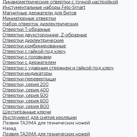
Динамометрические отвертки с точной настройкой
Инстументальные наборы Felo-Smart
Магнитные держатели для битов
Миниатюрные отвертки
Набор отверток диэлектрических
Отвертки T-образные
Отвертки двухсторонние, Z-образные
Отвертки диэлектрические
Отвертки комбинированные
Отвертки с гайкой под ключ
Отвертки с головками
Отвертки с держателем
Отвертки с ударным стержнем и гайкой под ключ
Отвертки-индикаторы
Отвертки-перевертыши
Отвертки, серия 200
Отвертки, серия 400
Отвертки, серия 500
Отвертки, серия 600
Отвертки, серия 800
Шестигранные ключи
Инструмент для снятия изоляции
Лезвия TAJIMA для технических ножей
Назад
Лезвия TAJIMA для технических ножей