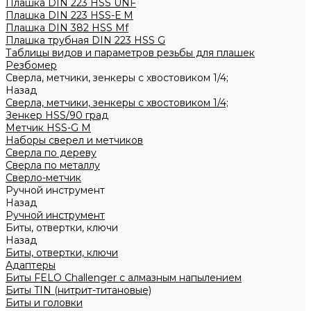
Плашка DIN 223 HSS UNF
Плашка DIN 223 HSS-Е M
Плашка DIN 382 HSS Mf
Плашка трубная DIN 223 HSS G
Таблицы видов и параметров резьбы для плашек
Резбомер
Сверла, метчики, зенкеры с хвостовиком 1/4;
Назад
Сверла, метчики, зенкеры с хвостовиком 1/4;
Зенкер HSS/90 град
Метчик HSS-G М
Наборы сверел и метчиков
Сверла по дереву
Сверла по металлу
Сверло-метчик
Ручной инструмент
Назад
Ручной инструмент
Биты, отвертки, ключи
Назад
Биты, отвертки, ключи
Адаптеры
Биты FELO Challenger с алмазным напылением
Биты TIN (нитрит-титановые)
Биты и головки