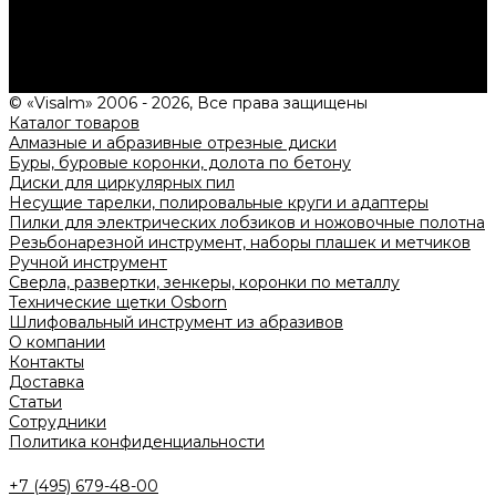
Нужна консультация?
Подробно расскажем о наших услугах, видах работ и
типовых проектах, рассчитаем стоимость и подготовим
индивидуальное предложение!
Задать вопрос
© «Visalm» 2006 - 2026, Все права защищены
Каталог товаров
Алмазные и абразивные отрезные диски
Буры, буровые коронки, долота по бетону
Диски для циркулярных пил
Несущие тарелки, полировальные круги и адаптеры
Пилки для электрических лобзиков и ножовочные полотна
Резьбонарезной инструмент, наборы плашек и метчиков
Ручной инструмент
Сверла, развертки, зенкеры, коронки по металлу
Технические щетки Osborn
Шлифовальный инструмент из абразивов
О компании
Контакты
Доставка
Статьи
Сотрудники
Политика конфиденциальности
+7 (495) 679-48-00