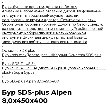
/
Буры, буровые коронки, долота по бетону
Алмазные и абразивные отрезные диски
Шлифовальный
инструмент из абразивов
Несущие тарелки,
полировальные круги и адаптеры
Технические щетки
Osborn
Буры, буровые коронки, долота по бетону
Сверла,
развертки, зенкеры, коронки по металлу
Резьбонарезной
инструмент, наборы плашек и метчиков
Ручной
инструмент
Диски для циркулярных пил
Пилки для
электрических лобзиков и ножовочные полотна
/
Оснастка SDS-plus
Буры sds-max
Долота (резцы)
Коронки
Оснастка SDS-plus
/
Буры SDS-PLUS S4
Буры SDS-PLUS S4
Долота SDS-plus
Буровые коронки SDS-
plus
Наборы буров
/
Бур SDS-plus Alpen 8,0x450х400
Бур SDS-plus Alpen
8,0x450х400