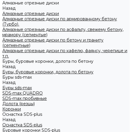
Алмазные отрезные диски
Назад
Алмазные отрезные диски
Алмазные отрезные диски по армированному бетону
(Турбо).
Алмазные отрезные диски по асфальту, свежему бетону,
мрамору (сегментые)
Алмазные отрезные диски по бетону и граниту
(сегментные)
Алмазные отрезные диски по кафелю, фаянсу, черепице и
т.п.
Буры, буровые коронки, долота по бетону
Назад
Буры, буровые коронки, долота по бетону
Буры sds-max
Назад
Буры sds-max
SDS-max QUADRO
SDS-max пробивные
Долота (резцы)
Коронки
Оснастка SDS-plus
Назад
Оснастка SDS-plus
Буровые коронки SDS-plus