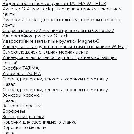
Водонепроницаемые рулетки TAJIMA W-THICK
Рулетки G-Plus и Lock-plus с полиэстерным покрытием
ленты
Рулетки Z-Lock с дополнительным тормозом возврата
ленты
Сверхширокие 27 миллиметровые ленты G3 Lock27
Ударостойкие рулетки G-Lock
Ударостойкие магнитные рулетки Magnet-G
Универсальные рулетки с магнитным основанием W-Mag
Самоклеющаяся стальная мерная лента
Универсальная линейка Tajima с противоскользящей
лентой
Скребки TAJIMA
Угломеры TAJIMA
Сверла, развертки, зенкеры, коронки по металлу
Назад
Сверла, развертки, зенкеры, коронки по металлу
Зенкеры, коронки
Назад
Зенкеры, коронки
Борфрезы
Зенкеры и циковки
Коронки для сверлильного станка
Коронки по металлу
Назад