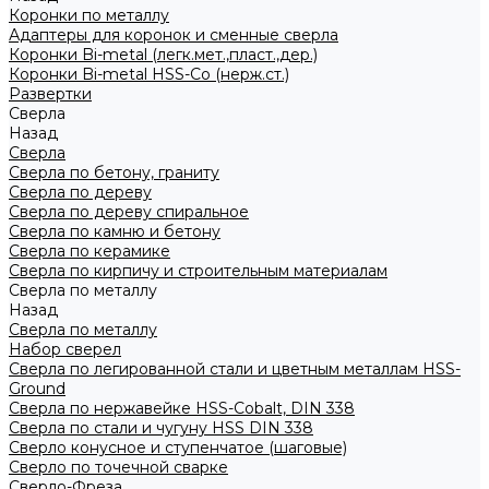
Коронки по металлу
Адаптеры для коронок и сменные сверла
Коронки Bi-metal (легк.мет.,пласт.,дер.)
Коронки Bi-metal HSS-Co (нерж.ст.)
Развертки
Сверла
Назад
Сверла
Сверла по бетону, граниту
Сверла по дереву
Сверла по дереву спиральное
Сверла по камню и бетону
Сверла по керамике
Сверла по кирпичу и строительным материалам
Сверла по металлу
Назад
Сверла по металлу
Набор сверел
Сверла по легированной стали и цветным металлам HSS-
Ground
Сверла по нержавейке HSS-Cobalt, DIN 338
Сверла по стали и чугуну HSS DIN 338
Сверло конусное и ступенчатое (шаговые)
Сверло по точечной сварке
Сверло-Фреза