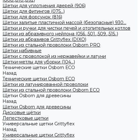
(808.,810.,892)
Щетки для уплотнения дверей (906)
Щетки для фитингов (075...)
Щетки для форсунок (816)
Щетки залитые пластичной массой (безопасные) 930...
Щетки и ручки для чистки печей и отопительных котлов
Щетки из абразивного нейлона (056..,501..,509..,515..)
Щетки из абразивов Grittyflex (DIXO)
Щетки из стальной проволоки Osborn PRO
Щетки набивные
Щетки с проволокой из нержавейки и латуни
Щетки-метлы для уборки (104...)
Технические щетки Osborn ЕСО
Назад
Технические щетки Osborn ЕСО
Щетки из латунированной проволоки
Щетки из стальной проволоки Osborn ECO
Щетки Osborn для древесины
Назад
Щетки Osborn для древесины
Дисковые щётки
Лепестковые щетки
Универсальные щетки Grittyflex
Назад
Универсальные щетки Grittyflex