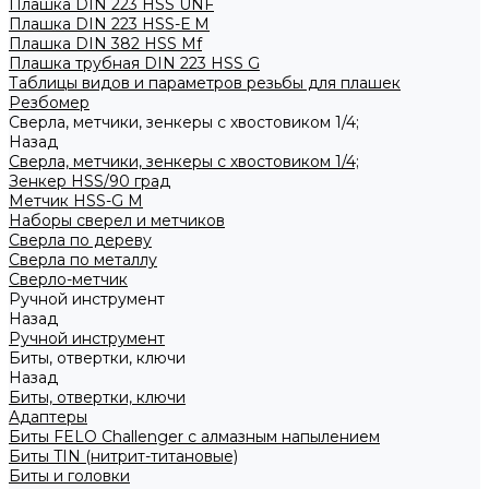
Плашка DIN 223 HSS UNF
Плашка DIN 223 HSS-Е M
Плашка DIN 382 HSS Mf
Плашка трубная DIN 223 HSS G
Таблицы видов и параметров резьбы для плашек
Резбомер
Сверла, метчики, зенкеры с хвостовиком 1/4;
Назад
Сверла, метчики, зенкеры с хвостовиком 1/4;
Зенкер HSS/90 град
Метчик HSS-G М
Наборы сверел и метчиков
Сверла по дереву
Сверла по металлу
Сверло-метчик
Ручной инструмент
Назад
Ручной инструмент
Биты, отвертки, ключи
Назад
Биты, отвертки, ключи
Адаптеры
Биты FELO Challenger с алмазным напылением
Биты TIN (нитрит-титановые)
Биты и головки