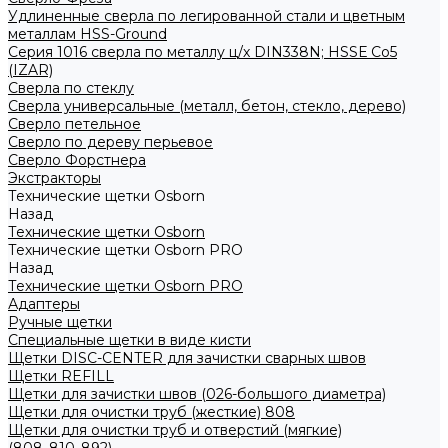
Удлиненные сверла по легированной стали и цветным
металлам HSS-Ground
Серия 1016 сверла по металлу ц/х DIN338N; HSSЕ Со5
(IZAR)
Сверла по стеклу
Сверла универсальные (металл, бетон, стекло, дерево)
Сверло петельное
Сверло по дереву перьевое
Сверло Форстнера
Экстракторы
Технические щетки Osborn
Назад
Технические щетки Osborn
Технические щетки Osborn PRO
Назад
Технические щетки Osborn PRO
Адаптеры
Ручные щетки
Специальные щетки в виде кисти
Щетки DISC-CENTER для зачистки сварных швов
Щетки REFILL
Щетки для зачистки швов (026-большого диаметра)
Щетки для очистки труб (жесткие) 808
Щетки для очистки труб и отверстий (мягкие)