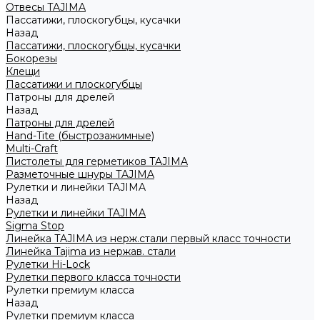
Отвесы TAJIMA
Пассатижи, плоскогубцы, кусачки
Назад
Пассатижи, плоскогубцы, кусачки
Бокорезы
Клещи
Пассатижи и плоскогубцы
Патроны для дрелей
Назад
Патроны для дрелей
Hand-Tite (быстрозажимные)
Multi-Craft
Пистолеты для герметиков TAJIMA
Разметочные шнуры TAJIMA
Рулетки и линейки TAJIMA
Назад
Рулетки и линейки TAJIMA
Sigma Stop
Линейка TAJIMA из нерж.стали первый класс точности
Линейка Tajima из нержав. стали
Рулетки Hi-Lock
Рулетки первого класса точности
Рулетки премиум класса
Назад
Рулетки премиум класса