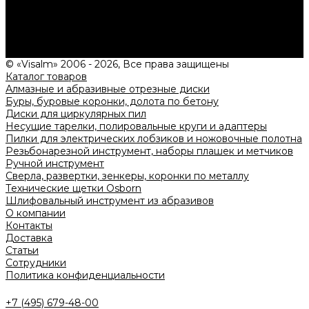
Нужна консультация?
Подробно расскажем о наших услугах, видах работ и
типовых проектах, рассчитаем стоимость и подготовим
индивидуальное предложение!
Задать вопрос
© «Visalm» 2006 - 2026, Все права защищены
Каталог товаров
Алмазные и абразивные отрезные диски
Буры, буровые коронки, долота по бетону
Диски для циркулярных пил
Несущие тарелки, полировальные круги и адаптеры
Пилки для электрических лобзиков и ножовочные полотна
Резьбонарезной инструмент, наборы плашек и метчиков
Ручной инструмент
Сверла, развертки, зенкеры, коронки по металлу
Технические щетки Osborn
Шлифовальный инструмент из абразивов
О компании
Контакты
Доставка
Статьи
Сотрудники
Политика конфиденциальности
+7 (495) 679-48-00