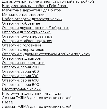
Динамометрические отвертки с точной настройкой
Инстументальные наборы Felo-Smart
Магнитные держатели для битов
Миниатюрные отвертки
Набор отверток диэлектрических
Отвертки T-образные
Отвертки двухсторонние, Z-образные
Отвертки диэлектрические
Отвертки комбинированные
Отвертки с гайкой под ключ
Отвертки с головками
Отвертки с держателем
Отвертки с ударным стержнем и гайкой под ключ
Отвертки-индикаторы
Отвертки-перевертыши
Отвертки, серия 200
Отвертки, серия 400
Отвертки, серия 500
Отвертки, серия 600
Отвертки, серия 800
Шестигранные ключи
Инструмент для снятия изоляции
Лезвия TAJIMA для технических ножей
Назад
Лезвия TAJIMA для технических ножей