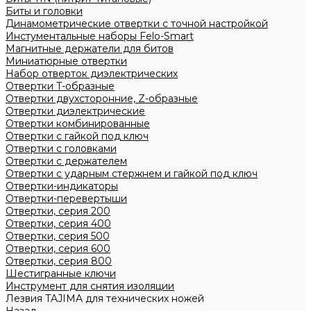
Биты и головки
Динамометрические отвертки с точной настройкой
Инстументальные наборы Felo-Smart
Магнитные держатели для битов
Миниатюрные отвертки
Набор отверток диэлектрических
Отвертки T-образные
Отвертки двухсторонние, Z-образные
Отвертки диэлектрические
Отвертки комбинированные
Отвертки с гайкой под ключ
Отвертки с головками
Отвертки с держателем
Отвертки с ударным стержнем и гайкой под ключ
Отвертки-индикаторы
Отвертки-перевертыши
Отвертки, серия 200
Отвертки, серия 400
Отвертки, серия 500
Отвертки, серия 600
Отвертки, серия 800
Шестигранные ключи
Инструмент для снятия изоляции
Лезвия TAJIMA для технических ножей