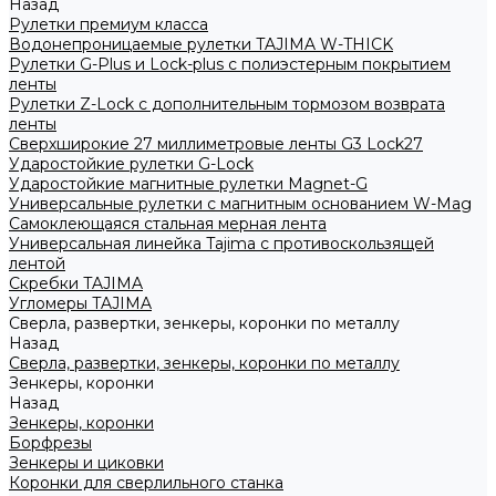
Назад
Рулетки премиум класса
Водонепроницаемые рулетки TAJIMA W-THICK
Рулетки G-Plus и Lock-plus с полиэстерным покрытием
ленты
Рулетки Z-Lock с дополнительным тормозом возврата
ленты
Сверхширокие 27 миллиметровые ленты G3 Lock27
Ударостойкие рулетки G-Lock
Ударостойкие магнитные рулетки Magnet-G
Универсальные рулетки с магнитным основанием W-Mag
Самоклеющаяся стальная мерная лента
Универсальная линейка Tajima с противоскользящей
лентой
Скребки TAJIMA
Угломеры TAJIMA
Сверла, развертки, зенкеры, коронки по металлу
Назад
Сверла, развертки, зенкеры, коронки по металлу
Зенкеры, коронки
Назад
Зенкеры, коронки
Борфрезы
Зенкеры и циковки
Коронки для сверлильного станка