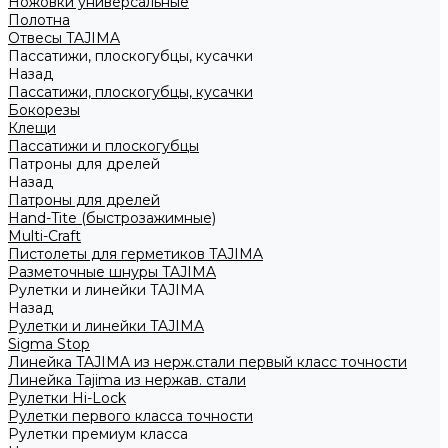
Ножовки универсальные
Полотна
Отвесы TAJIMA
Пассатижи, плоскогубцы, кусачки
Назад
Пассатижи, плоскогубцы, кусачки
Бокорезы
Клещи
Пассатижи и плоскогубцы
Патроны для дрелей
Назад
Патроны для дрелей
Hand-Tite (быстрозажимные)
Multi-Craft
Пистолеты для герметиков TAJIMA
Разметочные шнуры TAJIMA
Рулетки и линейки TAJIMA
Назад
Рулетки и линейки TAJIMA
Sigma Stop
Линейка TAJIMA из нерж.стали первый класс точности
Линейка Tajima из нержав. стали
Рулетки Hi-Lock
Рулетки первого класса точности
Рулетки премиум класса