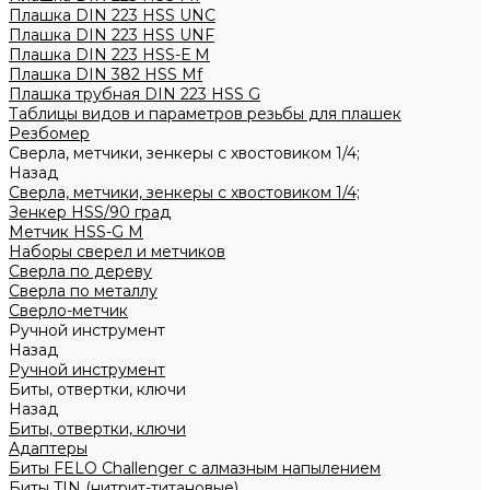
Плашка DIN 223 HSS UNC
Плашка DIN 223 HSS UNF
Плашка DIN 223 HSS-Е M
Плашка DIN 382 HSS Mf
Плашка трубная DIN 223 HSS G
Таблицы видов и параметров резьбы для плашек
Резбомер
Сверла, метчики, зенкеры с хвостовиком 1/4;
Назад
Сверла, метчики, зенкеры с хвостовиком 1/4;
Зенкер HSS/90 град
Метчик HSS-G М
Наборы сверел и метчиков
Сверла по дереву
Сверла по металлу
Сверло-метчик
Ручной инструмент
Назад
Ручной инструмент
Биты, отвертки, ключи
Назад
Биты, отвертки, ключи
Адаптеры
Биты FELO Challenger с алмазным напылением
Биты TIN (нитрит-титановые)