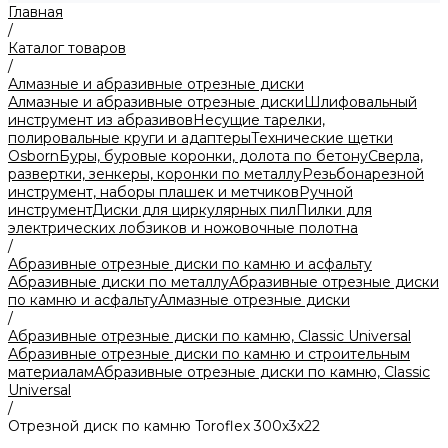
Главная
/
Каталог товаров
/
Алмазные и абразивные отрезные диски
Алмазные и абразивные отрезные диски
Шлифовальный
инструмент из абразивов
Несущие тарелки,
полировальные круги и адаптеры
Технические щетки
Osborn
Буры, буровые коронки, долота по бетону
Сверла,
развертки, зенкеры, коронки по металлу
Резьбонарезной
инструмент, наборы плашек и метчиков
Ручной
инструмент
Диски для циркулярных пил
Пилки для
электрических лобзиков и ножовочные полотна
/
Абразивные отрезные диски по камню и асфальту
Абразивные диски по металлу
Абразивные отрезные диски
по камню и асфальту
Алмазные отрезные диски
/
Абразивные отрезные диски по камню, Classic Universal
Абразивные отрезные диски по камню и строительным
материалам
Абразивные отрезные диски по камню, Classic
Universal
/
Отрезной диск по камню Toroflex 300х3х22