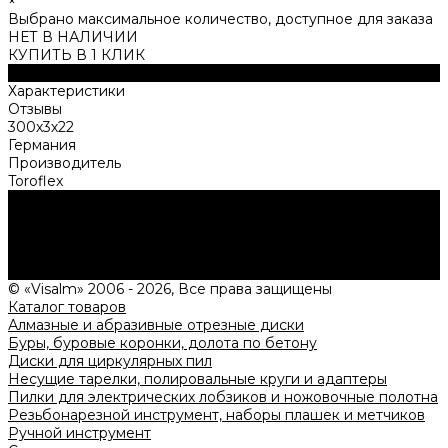
×
Выбрано максимальное количество, доступное для заказа
НЕТ В НАЛИЧИИ
КУПИТЬ В 1 КЛИК
Описание
Характеристики
Отзывы
300х3х22
Германия
Производитель
Toroflex
Нужна консультация?
Подробно расскажем о наших услугах, видах работ и
типовых проектах, рассчитаем стоимость и подготовим
индивидуальное предложение!
Задать вопрос
© «Visalm» 2006 - 2026, Все права защищены
Каталог товаров
Алмазные и абразивные отрезные диски
Буры, буровые коронки, долота по бетону
Диски для циркулярных пил
Несущие тарелки, полировальные круги и адаптеры
Пилки для электрических лобзиков и ножовочные полотна
Резьбонарезной инструмент, наборы плашек и метчиков
Ручной инструмент