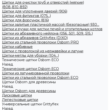
Щетки для очистки труб и отверстий (мягкие)
(808.,810.,892)
Щетки для уплотнения дверей (906)
Щетки для фитингов (075...)
Щетки для форсунок (816)
Щетки залитые пластичной массой (безопасные) 930...
Щетки и ручки для чистки печей и отопительных котлов
Щетки из абразивного нейлона (056..,501..,509..,515..)
Щетки из абразивов Grittyflex (DIXO)
Щетки из стальной проволоки Osborn PRO
Щетки набивные
Щетки с проволокой из нержавейки и латуни
Щетки-метлы для уборки (104...)
Технические щетки Osborn ЕСО
Назад
Технические щетки Osborn ЕСО
Щетки из латунированной проволоки
Щетки из стальной проволоки Osborn ECO
Щетки Osborn для древесины
Назад
Щетки Osborn для древесины
Дисковые щётки
Лепестковые щетки
Универсальные щетки Grittyflex
Назад