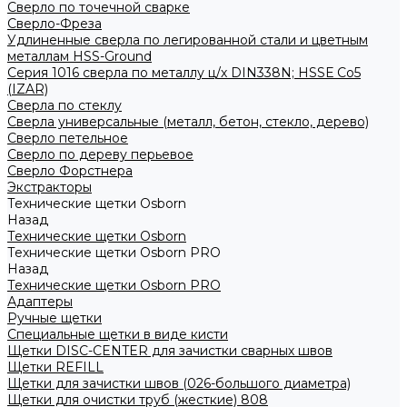
Сверло по точечной сварке
Сверло-Фреза
Удлиненные сверла по легированной стали и цветным
металлам HSS-Ground
Серия 1016 сверла по металлу ц/х DIN338N; HSSЕ Со5
(IZAR)
Сверла по стеклу
Сверла универсальные (металл, бетон, стекло, дерево)
Сверло петельное
Сверло по дереву перьевое
Сверло Форстнера
Экстракторы
Технические щетки Osborn
Назад
Технические щетки Osborn
Технические щетки Osborn PRO
Назад
Технические щетки Osborn PRO
Адаптеры
Ручные щетки
Специальные щетки в виде кисти
Щетки DISC-CENTER для зачистки сварных швов
Щетки REFILL
Щетки для зачистки швов (026-большого диаметра)
Щетки для очистки труб (жесткие) 808