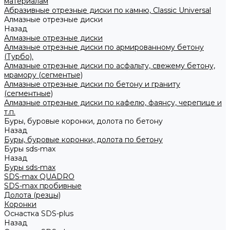
материалам
Абразивные отрезные диски по камню, Classic Universal
Алмазные отрезные диски
Назад
Алмазные отрезные диски
Алмазные отрезные диски по армированному бетону
(Турбо).
Алмазные отрезные диски по асфальту, свежему бетону,
мрамору (сегментые)
Алмазные отрезные диски по бетону и граниту
(сегментные)
Алмазные отрезные диски по кафелю, фаянсу, черепице и
т.п.
Буры, буровые коронки, долота по бетону
Назад
Буры, буровые коронки, долота по бетону
Буры sds-max
Назад
Буры sds-max
SDS-max QUADRO
SDS-max пробивные
Долота (резцы)
Коронки
Оснастка SDS-plus
Назад