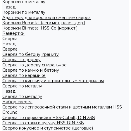
Коронки по металлу
Назад
Коронки по металлу
Адаптеры для коронок и сменные сверла
Коронки Bi-metal (легк.мет.,пласт.,дер.)
Коронки Bi-metal HSS-Co (нерж.ст.)
Развертки
Сверла
Назад
Сверла
Сверла по бетону, граниту
Сверла по дереву
Сверла по дереву спиральное
Сверла по камню и бетону
Сверла по керамике
Сверла по кирпичу и строительным материалам
Сверла по металлу
Назад
Сверла по металлу
Набор сверел
Сверла по легированной стали и цветным металлам HSS-
Ground
Сверла по нержавейке HSS-Cobalt, DIN 338
Сверла по стали и чугуну HSS DIN 338
Сверло конусное и ступенчатое (шаговые)