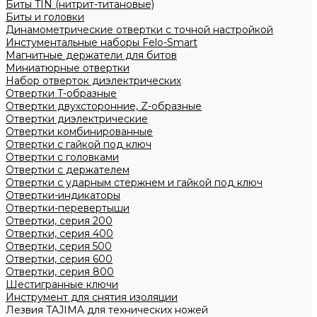
Биты TIN (нитрит-титановые)
Биты и головки
Динамометрические отвертки с точной настройкой
Инстументальные наборы Felo-Smart
Магнитные держатели для битов
Миниатюрные отвертки
Набор отверток диэлектрических
Отвертки T-образные
Отвертки двухсторонние, Z-образные
Отвертки диэлектрические
Отвертки комбинированные
Отвертки с гайкой под ключ
Отвертки с головками
Отвертки с держателем
Отвертки с ударным стержнем и гайкой под ключ
Отвертки-индикаторы
Отвертки-перевертыши
Отвертки, серия 200
Отвертки, серия 400
Отвертки, серия 500
Отвертки, серия 600
Отвертки, серия 800
Шестигранные ключи
Инструмент для снятия изоляции
Лезвия TAJIMA для технических ножей