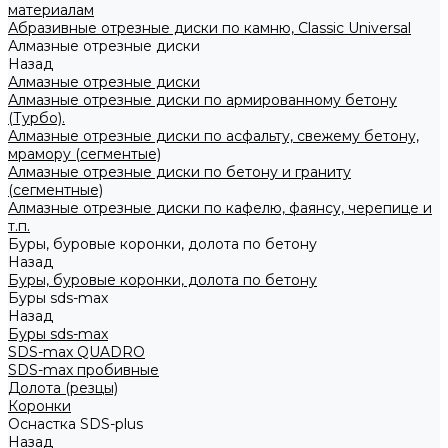
материалам
Абразивные отрезные диски по камню, Classic Universal
Алмазные отрезные диски
Назад
Алмазные отрезные диски
Алмазные отрезные диски по армированному бетону
(Турбо).
Алмазные отрезные диски по асфальту, свежему бетону,
мрамору (сегментые)
Алмазные отрезные диски по бетону и граниту
(сегментные)
Алмазные отрезные диски по кафелю, фаянсу, черепице и
т.п.
Буры, буровые коронки, долота по бетону
Назад
Буры, буровые коронки, долота по бетону
Буры sds-max
Назад
Буры sds-max
SDS-max QUADRO
SDS-max пробивные
Долота (резцы)
Коронки
Оснастка SDS-plus
Назад