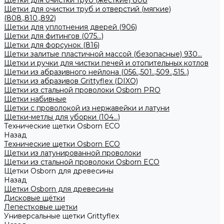
Щетки для очистки труб (жесткие) 808
Щетки для очистки труб и отверстий (мягкие)
(808.,810.,892)
Щетки для уплотнения дверей (906)
Щетки для фитингов (075...)
Щетки для форсунок (816)
Щетки залитые пластичной массой (безопасные) 930...
Щетки и ручки для чистки печей и отопительных котлов
Щетки из абразивного нейлона (056..,501..,509..,515..)
Щетки из абразивов Grittyflex (DIXO)
Щетки из стальной проволоки Osborn PRO
Щетки набивные
Щетки с проволокой из нержавейки и латуни
Щетки-метлы для уборки (104...)
Технические щетки Osborn ЕСО
Назад
Технические щетки Osborn ЕСО
Щетки из латунированной проволоки
Щетки из стальной проволоки Osborn ECO
Щетки Osborn для древесины
Назад
Щетки Osborn для древесины
Дисковые щётки
Лепестковые щетки
Универсальные щетки Grittyflex