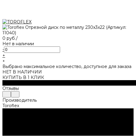
0 руб.
/
Нет в наличии
-
+
×
Выбрано максимальное количество, доступное для заказа
НЕТ В НАЛИЧИИ
КУПИТЬ В 1 КЛИК
Характеристики
Отзывы
Производитель
Toroflex
Нужна консультация?
Подробно расскажем о наших услугах, видах работ и
типовых проектах, рассчитаем стоимость и подготовим
индивидуальное предложение!
Задать вопрос