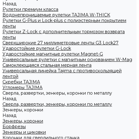
Назад
Рулетки премиум класса
Водонепроницаемые рулетки TAJIMA W-THICK
Рулетки G-Plus и Lock-plus с полиэстерным покрытием
ленты
Рулетки Z-Lock с дополнительным тормозом возврата
ленты
Сверхширокие 27 миллиметровые ленты G3 Lock27
Ударостойкие рулетки G-Lock
Ударостойкие магнитные рулетки Magnet-G
Универсальные рулетки с магнитным основанием W-Mag
Самоклеющаяся стальная мерная лента
Универсальная линейка Tajima с противоскользящей
лентой
Скребки TAJIMA
Угломеры TAJIMA
Сверла, развертки, зенкеры, коронки по металлу
Назад
Сверла, развертки, зенкеры, коронки по металлу
Зенкеры, коронки
Назад
Зенкеры, коронки
Борфрезы
Зенкеры и циковки
Коронки для сверлильного станка