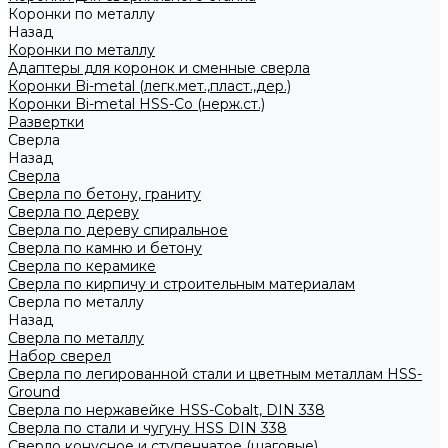
Коронки по металлу
Назад
Коронки по металлу
Адаптеры для коронок и сменные сверла
Коронки Bi-metal (легк.мет.,пласт.,дер.)
Коронки Bi-metal HSS-Co (нерж.ст.)
Развертки
Сверла
Назад
Сверла
Сверла по бетону, граниту
Сверла по дереву
Сверла по дереву спиральное
Сверла по камню и бетону
Сверла по керамике
Сверла по кирпичу и строительным материалам
Сверла по металлу
Назад
Сверла по металлу
Набор сверел
Сверла по легированной стали и цветным металлам HSS-
Ground
Сверла по нержавейке HSS-Cobalt, DIN 338
Сверла по стали и чугуну HSS DIN 338
Сверло конусное и ступенчатое (шаговые)