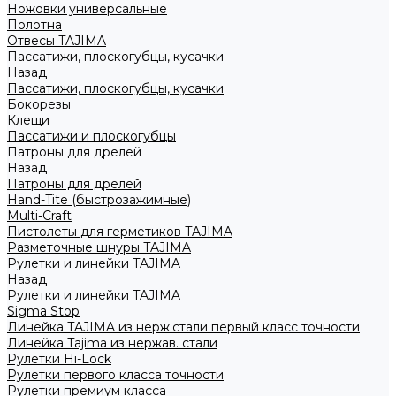
Ножовки универсальные
Полотна
Отвесы TAJIMA
Пассатижи, плоскогубцы, кусачки
Назад
Пассатижи, плоскогубцы, кусачки
Бокорезы
Клещи
Пассатижи и плоскогубцы
Патроны для дрелей
Назад
Патроны для дрелей
Hand-Tite (быстрозажимные)
Multi-Craft
Пистолеты для герметиков TAJIMA
Разметочные шнуры TAJIMA
Рулетки и линейки TAJIMA
Назад
Рулетки и линейки TAJIMA
Sigma Stop
Линейка TAJIMA из нерж.стали первый класс точности
Линейка Tajima из нержав. стали
Рулетки Hi-Lock
Рулетки первого класса точности
Рулетки премиум класса