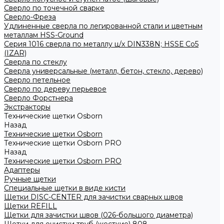
Сверло по точечной сварке
Сверло-Фреза
Удлиненные сверла по легированной стали и цветным
металлам HSS-Ground
Серия 1016 сверла по металлу ц/х DIN338N; HSSЕ Со5
(IZAR)
Сверла по стеклу
Сверла универсальные (металл, бетон, стекло, дерево)
Сверло петельное
Сверло по дереву перьевое
Сверло Форстнера
Экстракторы
Технические щетки Osborn
Назад
Технические щетки Osborn
Технические щетки Osborn PRO
Назад
Технические щетки Osborn PRO
Адаптеры
Ручные щетки
Специальные щетки в виде кисти
Щетки DISC-CENTER для зачистки сварных швов
Щетки REFILL
Щетки для зачистки швов (026-большого диаметра)