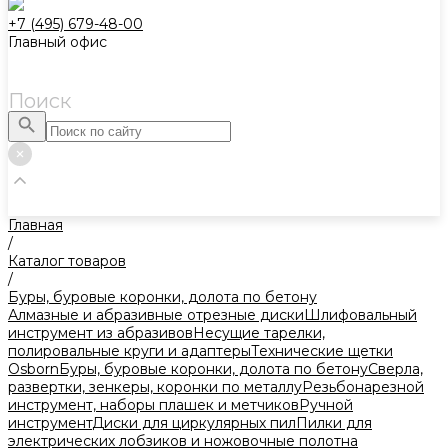
+7 (495) 679-48-00
Главный офис
Поиск
Главная
/
Каталог товаров
/
Буры, буровые коронки, долота по бетону
Алмазные и абразивные отрезные диски
Шлифовальный
инструмент из абразивов
Несущие тарелки,
полировальные круги и адаптеры
Технические щетки
Osborn
Буры, буровые коронки, долота по бетону
Сверла,
развертки, зенкеры, коронки по металлу
Резьбонарезной
инструмент, наборы плашек и метчиков
Ручной
инструмент
Диски для циркулярных пил
Пилки для
электрических лобзиков и ножовочные полотна