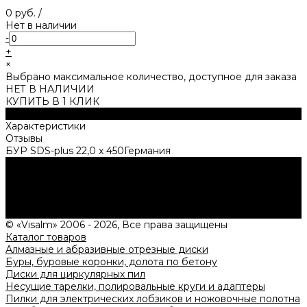
0 руб.
/
Нет в наличии
-
+
×
Выбрано максимальное количество, доступное для заказа
НЕТ В НАЛИЧИИ
КУПИТЬ В 1 КЛИК
Описание
Характеристики
Отзывы
БУP SDS-plus 22,0 x 450Германия
Нужна консультация?
Подробно расскажем о наших услугах, видах работ и
типовых проектах, рассчитаем стоимость и подготовим
индивидуальное предложение!
Задать вопрос
© «Visalm» 2006 - 2026, Все права защищены
Каталог товаров
Алмазные и абразивные отрезные диски
Буры, буровые коронки, долота по бетону
Диски для циркулярных пил
Несущие тарелки, полировальные круги и адаптеры
Пилки для электрических лобзиков и ножовочные полотна