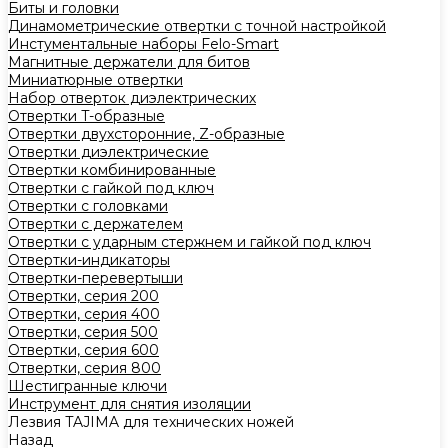
Биты и головки
Динамометрические отвертки с точной настройкой
Инстументальные наборы Felo-Smart
Магнитные держатели для битов
Миниатюрные отвертки
Набор отверток диэлектрических
Отвертки T-образные
Отвертки двухсторонние, Z-образные
Отвертки диэлектрические
Отвертки комбинированные
Отвертки с гайкой под ключ
Отвертки с головками
Отвертки с держателем
Отвертки с ударным стержнем и гайкой под ключ
Отвертки-индикаторы
Отвертки-перевертыши
Отвертки, серия 200
Отвертки, серия 400
Отвертки, серия 500
Отвертки, серия 600
Отвертки, серия 800
Шестигранные ключи
Инструмент для снятия изоляции
Лезвия TAJIMA для технических ножей
Назад