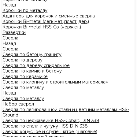
Назад
Коронки по металлу
Адаптеры для коронок и сменные сверла
Коронки Bi-metal (легк.мет.,пласт.,дер.)
Коронки Bi-metal HSS-Co (нерж.ст.)
Развертки
Сверла
Назад
Сверла
Сверла по бетону, граниту
Сверла по дереву
Сверла по дереву спиральное
Сверла по камню и бетону
Сверла по керамике
Сверла по кирпичу и строительным материалам
Сверла по металлу
Назад
Сверла по металлу
Набор сверел
Сверла по легированной стали и цветным металлам HSS-
Ground
Сверла по нержавейке HSS-Cobalt, DIN 338
Сверла по стали и чугуну HSS DIN 338
Сверло конусное и ступенчатое (шаговые)