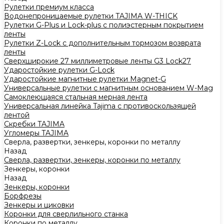
Рулетки премиум класса
Водонепроницаемые рулетки TAJIMA W-THICK
Рулетки G-Plus и Lock-plus с полиэстерным покрытием
ленты
Рулетки Z-Lock с дополнительным тормозом возврата
ленты
Сверхширокие 27 миллиметровые ленты G3 Lock27
Ударостойкие рулетки G-Lock
Ударостойкие магнитные рулетки Magnet-G
Универсальные рулетки с магнитным основанием W-Mag
Самоклеющаяся стальная мерная лента
Универсальная линейка Tajima с противоскользящей
лентой
Скребки TAJIMA
Угломеры TAJIMA
Сверла, развертки, зенкеры, коронки по металлу
Назад
Сверла, развертки, зенкеры, коронки по металлу
Зенкеры, коронки
Назад
Зенкеры, коронки
Борфрезы
Зенкеры и циковки
Коронки для сверлильного станка
Коронки по металлу