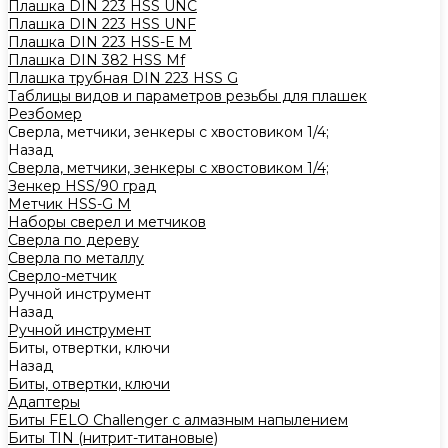
Плашка DIN 223 HSS UNC
Плашка DIN 223 HSS UNF
Плашка DIN 223 HSS-Е M
Плашка DIN 382 HSS Mf
Плашка трубная DIN 223 HSS G
Таблицы видов и параметров резьбы для плашек
Резбомер
Сверла, метчики, зенкеры с хвостовиком 1/4;
Назад
Сверла, метчики, зенкеры с хвостовиком 1/4;
Зенкер HSS/90 град
Метчик HSS-G М
Наборы сверел и метчиков
Сверла по дереву
Сверла по металлу
Сверло-метчик
Ручной инструмент
Назад
Ручной инструмент
Биты, отвертки, ключи
Назад
Биты, отвертки, ключи
Адаптеры
Биты FELO Challenger с алмазным напылением
Биты TIN (нитрит-титановые)