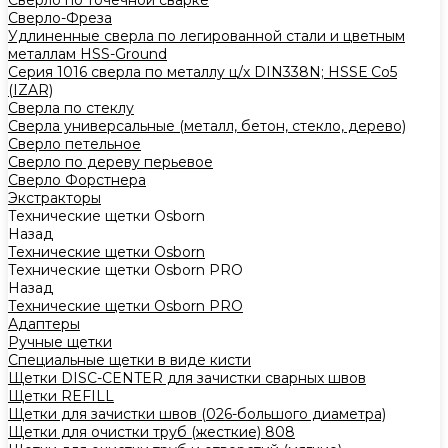
Сверло по точечной сварке
Сверло-Фреза
Удлиненные сверла по легированной стали и цветным
металлам HSS-Ground
Серия 1016 сверла по металлу ц/х DIN338N; HSSЕ Со5
(IZAR)
Сверла по стеклу
Сверла универсальные (металл, бетон, стекло, дерево)
Сверло петельное
Сверло по дереву перьевое
Сверло Форстнера
Экстракторы
Технические щетки Osborn
Назад
Технические щетки Osborn
Технические щетки Osborn PRO
Назад
Технические щетки Osborn PRO
Адаптеры
Ручные щетки
Специальные щетки в виде кисти
Щетки DISC-CENTER для зачистки сварных швов
Щетки REFILL
Щетки для зачистки швов (026-большого диаметра)
Щетки для очистки труб (жесткие) 808