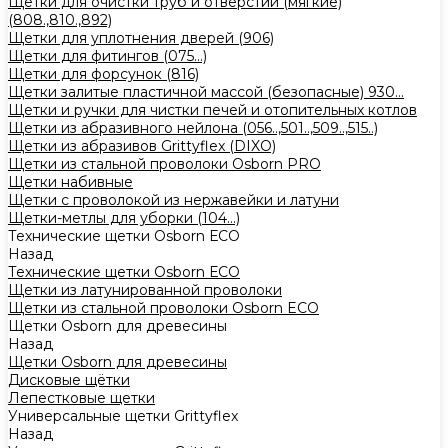
Щетки для очистки труб и отверстий (мягкие)
(808.,810.,892)
Щетки для уплотнения дверей (906)
Щетки для фитингов (075...)
Щетки для форсунок (816)
Щетки залитые пластичной массой (безопасные) 930...
Щетки и ручки для чистки печей и отопительных котлов
Щетки из абразивного нейлона (056..,501..,509..,515..)
Щетки из абразивов Grittyflex (DIXO)
Щетки из стальной проволоки Osborn PRO
Щетки набивные
Щетки с проволокой из нержавейки и латуни
Щетки-метлы для уборки (104...)
Технические щетки Osborn ЕСО
Назад
Технические щетки Osborn ЕСО
Щетки из латунированной проволоки
Щетки из стальной проволоки Osborn ECO
Щетки Osborn для древесины
Назад
Щетки Osborn для древесины
Дисковые щётки
Лепестковые щетки
Универсальные щетки Grittyflex
Назад