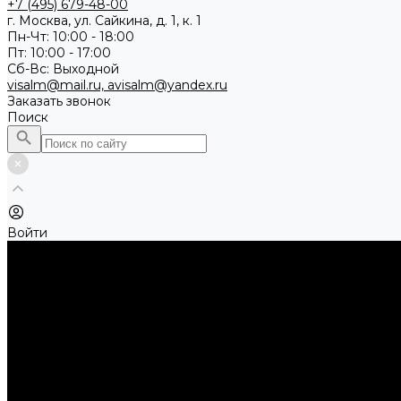
+7 (495) 679-48-00
г. Москва, ул. Сайкина, д. 1, к. 1
Пн-Чт: 10:00 - 18:00
Пт: 10:00 - 17:00
Сб-Вс: Выходной
visalm@mail.ru, avisalm@yandex.ru
Заказать звонок
Поиск
Войти
Каталог товаров
Алмазные и абразивные отрезные диски
Абразивные диски по металлу
Абразивные отрезные диски по камню и асфальту
Алмазные отрезные диски
Буры, буровые коронки, долота по бетону
Буры sds-max
Долота (резцы)
Коронки
Диски для циркулярных пил