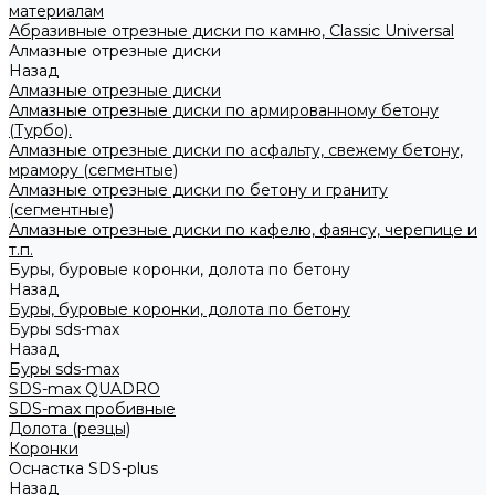
материалам
Абразивные отрезные диски по камню, Classic Universal
Алмазные отрезные диски
Назад
Алмазные отрезные диски
Алмазные отрезные диски по армированному бетону
(Турбо).
Алмазные отрезные диски по асфальту, свежему бетону,
мрамору (сегментые)
Алмазные отрезные диски по бетону и граниту
(сегментные)
Алмазные отрезные диски по кафелю, фаянсу, черепице и
т.п.
Буры, буровые коронки, долота по бетону
Назад
Буры, буровые коронки, долота по бетону
Буры sds-max
Назад
Буры sds-max
SDS-max QUADRO
SDS-max пробивные
Долота (резцы)
Коронки
Оснастка SDS-plus
Назад