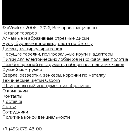
Нужна консультация?
Подробно расскажем о наших услугах, видах работ и
типовых проектах, рассчитаем стоимость и подготовим
индивидуальное предложение!
Задать вопрос
© «Visalm» 2006 - 2026, Все права защищены
Каталог товаров
Алмазные и абразивные отрезные диски
Буры, буровые коронки, долота по бетону
Диски для циркулярных пил
Несущие тарелки, полировальные круги и адаптеры
Пилки для электрических лобзиков и ножовочные полотна
Резьбонарезной инструмент, наборы плашек и метчиков
Ручной инструмент
Сверла, развертки, зенкеры, коронки по металлу
Технические щетки Osborn
Шлифовальный инструмент из абразивов
О компании
Контакты
Доставка
Статьи
Сотрудники
Политика конфиденциальности
+7 (495) 679-48-00