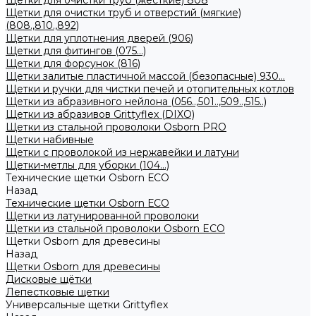
Щетки для очистки труб (жесткие) 808
Щетки для очистки труб и отверстий (мягкие)
(808.,810.,892)
Щетки для уплотнения дверей (906)
Щетки для фитингов (075...)
Щетки для форсунок (816)
Щетки залитые пластичной массой (безопасные) 930...
Щетки и ручки для чистки печей и отопительных котлов
Щетки из абразивного нейлона (056..,501..,509..,515..)
Щетки из абразивов Grittyflex (DIXO)
Щетки из стальной проволоки Osborn PRO
Щетки набивные
Щетки с проволокой из нержавейки и латуни
Щетки-метлы для уборки (104...)
Технические щетки Osborn ЕСО
Назад
Технические щетки Osborn ЕСО
Щетки из латунированной проволоки
Щетки из стальной проволоки Osborn ECO
Щетки Osborn для древесины
Назад
Щетки Osborn для древесины
Дисковые щётки
Лепестковые щетки
Универсальные щетки Grittyflex