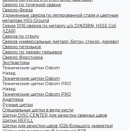
Сверло по точечной сварке
Сверло-Фреза
Удлиненные сверла по легированной стали и цветным
металлам HSS-Ground
Серия 1016 сверла по металлу ц/х DIN338N; HSSЕ Со5
(IZAR)
Сверла по стеклу
Сверла универсальные (металл, бетон, стекло, дерево)
Сверло петельное
Сверло по дереву перьевое
Сверло Форстнера
Экстракторы
Технические щетки Osborn
Назад
Технические щетки Osborn
Технические щетки Osborn PRO
Назад
Технические щетки Osborn PRO
Адаптеры
Ручные щетки
Специальные щетки в виде кисти
Щетки DISC-CENTER для зачистки сварных швов
Щетки REFILL
Щетки для зачистки швов (026-большого диаметра)