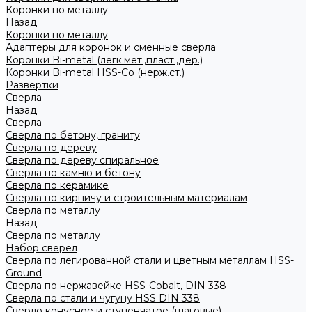
Коронки по металлу
Назад
Коронки по металлу
Адаптеры для коронок и сменные сверла
Коронки Bi-metal (легк.мет.,пласт.,дер.)
Коронки Bi-metal HSS-Co (нерж.ст.)
Развертки
Сверла
Назад
Сверла
Сверла по бетону, граниту
Сверла по дереву
Сверла по дереву спиральное
Сверла по камню и бетону
Сверла по керамике
Сверла по кирпичу и строительным материалам
Сверла по металлу
Назад
Сверла по металлу
Набор сверел
Сверла по легированной стали и цветным металлам HSS-
Ground
Сверла по нержавейке HSS-Cobalt, DIN 338
Сверла по стали и чугуну HSS DIN 338
Сверло конусное и ступенчатое (шаговые)