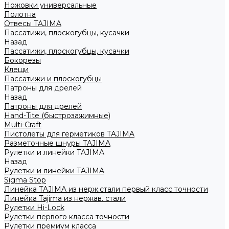
Ножовки универсальные
Полотна
Отвесы TAJIMA
Пассатижи, плоскогубцы, кусачки
Назад
Пассатижи, плоскогубцы, кусачки
Бокорезы
Клещи
Пассатижи и плоскогубцы
Патроны для дрелей
Назад
Патроны для дрелей
Hand-Tite (быстрозажимные)
Multi-Craft
Пистолеты для герметиков TAJIMA
Разметочные шнуры TAJIMA
Рулетки и линейки TAJIMA
Назад
Рулетки и линейки TAJIMA
Sigma Stop
Линейка TAJIMA из нерж.стали первый класс точности
Линейка Tajima из нержав. стали
Рулетки Hi-Lock
Рулетки первого класса точности
Рулетки премиум класса