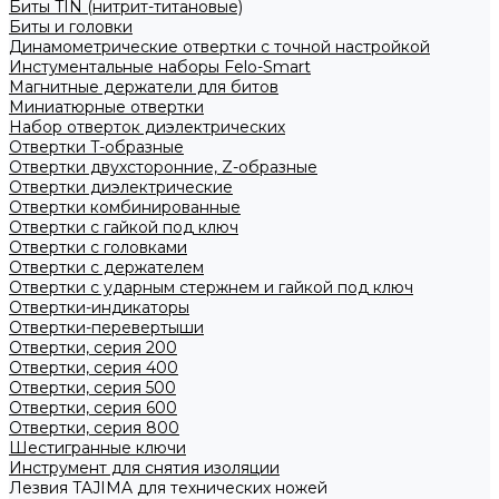
Биты TIN (нитрит-титановые)
Биты и головки
Динамометрические отвертки с точной настройкой
Инстументальные наборы Felo-Smart
Магнитные держатели для битов
Миниатюрные отвертки
Набор отверток диэлектрических
Отвертки T-образные
Отвертки двухсторонние, Z-образные
Отвертки диэлектрические
Отвертки комбинированные
Отвертки с гайкой под ключ
Отвертки с головками
Отвертки с держателем
Отвертки с ударным стержнем и гайкой под ключ
Отвертки-индикаторы
Отвертки-перевертыши
Отвертки, серия 200
Отвертки, серия 400
Отвертки, серия 500
Отвертки, серия 600
Отвертки, серия 800
Шестигранные ключи
Инструмент для снятия изоляции
Лезвия TAJIMA для технических ножей