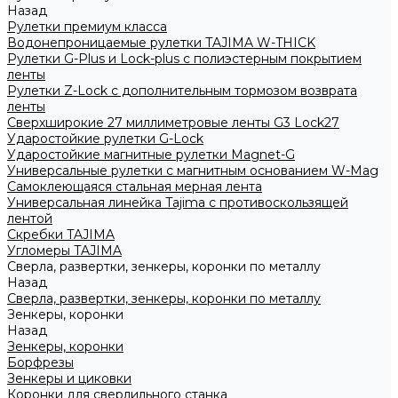
Назад
Рулетки премиум класса
Водонепроницаемые рулетки TAJIMA W-THICK
Рулетки G-Plus и Lock-plus с полиэстерным покрытием
ленты
Рулетки Z-Lock с дополнительным тормозом возврата
ленты
Сверхширокие 27 миллиметровые ленты G3 Lock27
Ударостойкие рулетки G-Lock
Ударостойкие магнитные рулетки Magnet-G
Универсальные рулетки с магнитным основанием W-Mag
Самоклеющаяся стальная мерная лента
Универсальная линейка Tajima с противоскользящей
лентой
Скребки TAJIMA
Угломеры TAJIMA
Сверла, развертки, зенкеры, коронки по металлу
Назад
Сверла, развертки, зенкеры, коронки по металлу
Зенкеры, коронки
Назад
Зенкеры, коронки
Борфрезы
Зенкеры и циковки
Коронки для сверлильного станка