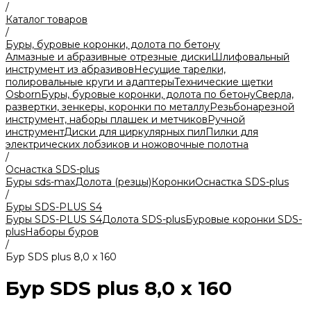
/
Каталог товаров
/
Буры, буровые коронки, долота по бетону
Алмазные и абразивные отрезные диски
Шлифовальный
инструмент из абразивов
Несущие тарелки,
полировальные круги и адаптеры
Технические щетки
Osborn
Буры, буровые коронки, долота по бетону
Сверла,
развертки, зенкеры, коронки по металлу
Резьбонарезной
инструмент, наборы плашек и метчиков
Ручной
инструмент
Диски для циркулярных пил
Пилки для
электрических лобзиков и ножовочные полотна
/
Оснастка SDS-plus
Буры sds-max
Долота (резцы)
Коронки
Оснастка SDS-plus
/
Буры SDS-PLUS S4
Буры SDS-PLUS S4
Долота SDS-plus
Буровые коронки SDS-
plus
Наборы буров
/
Бур SDS plus 8,0 x 160
Бур SDS plus 8,0 x 160