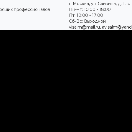
г. Москва, ул. Сайкина, д. 1, к. 
тоящих профессионалов
Пн-Чт: 10:00 - 18:00
Пт: 10:00 - 17:00
Сб-Вс: Выходной
visalm@mail.ru, avisalm@yand
Доставка
Контакты
Сертификаты
...
Каталог товаров
Алмазные и абразивные
отрезные диски
Абразивные диски по
металлу
Абразивные отрезные
диски по алюминию
Абразивные отрезные
диски по нержавеющей
стали
Абразивные отрезные
диски по стали
Абразивные отрезные
диски по стали, Classic
Universal
Абразивные отрезные