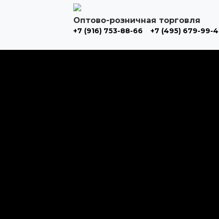
Оптово-розничная торговля
+7 (916) 753-88-66
+7 (495) 679-99-4
Каталог товаров
Алмазные и абразивные отрезные диски
Абразивные диски по металлу
Абразивные отрезные диски по камню и асфальту
Алмазные отрезные диски
Буры, буровые коронки, долота по бетону
Буры sds-max
Долота (резцы)
Коронки
Диски для циркулярных пил
Диски по алюминию и универсальные
Пильные диски по дереву
Несущие тарелки, полировальные круги и адаптеры
Адаптеры для полировальных кругов
Полировальные круги
Резиновые тарелки для дисков
Пилки для электрических лобзиков и ножовочные полотн