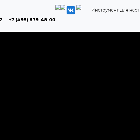
Инструмент для нас
2
+7 (495) 679-48-00
Компания
Производители
Отзывы
Акции
Контакты
RUKO
Доставка
FELO
Статьи
TAJIMA
Сотрудники
VOLKEL
Политика конфиденциальности
OSBORN
CD JUWEL
HAWERA
IZAR
TOROFLEX
ALPEN
а