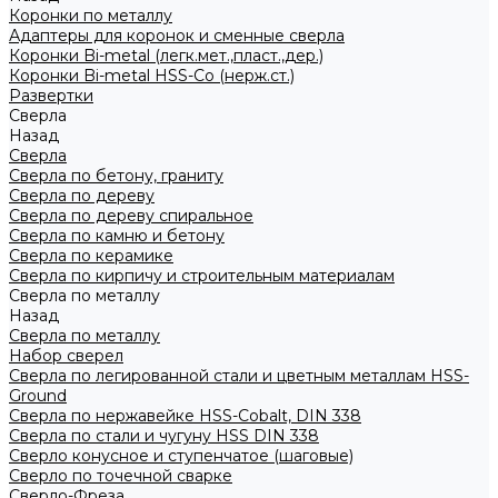
Коронки по металлу
Адаптеры для коронок и сменные сверла
Коронки Bi-metal (легк.мет.,пласт.,дер.)
Коронки Bi-metal HSS-Co (нерж.ст.)
Развертки
Сверла
Назад
Сверла
Сверла по бетону, граниту
Сверла по дереву
Сверла по дереву спиральное
Сверла по камню и бетону
Сверла по керамике
Сверла по кирпичу и строительным материалам
Сверла по металлу
Назад
Сверла по металлу
Набор сверел
Сверла по легированной стали и цветным металлам HSS-
Ground
Сверла по нержавейке HSS-Cobalt, DIN 338
Сверла по стали и чугуну HSS DIN 338
Сверло конусное и ступенчатое (шаговые)
Сверло по точечной сварке
Сверло-Фреза