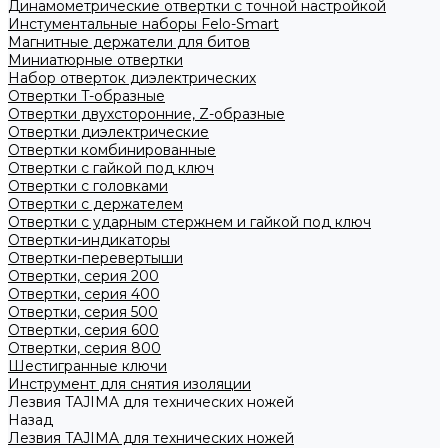
Динамометрические отвертки с точной настройкой
Инстументальные наборы Felo-Smart
Магнитные держатели для битов
Миниатюрные отвертки
Набор отверток диэлектрических
Отвертки T-образные
Отвертки двухсторонние, Z-образные
Отвертки диэлектрические
Отвертки комбинированные
Отвертки с гайкой под ключ
Отвертки с головками
Отвертки с держателем
Отвертки с ударным стержнем и гайкой под ключ
Отвертки-индикаторы
Отвертки-перевертыши
Отвертки, серия 200
Отвертки, серия 400
Отвертки, серия 500
Отвертки, серия 600
Отвертки, серия 800
Шестигранные ключи
Инструмент для снятия изоляции
Лезвия TAJIMA для технических ножей
Назад
Лезвия TAJIMA для технических ножей