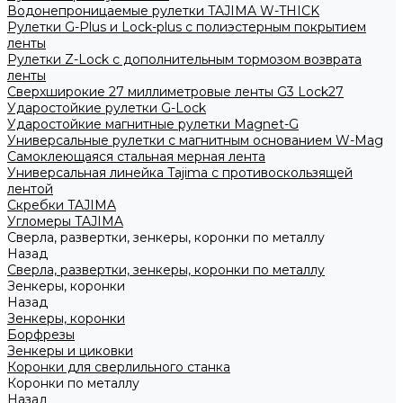
Водонепроницаемые рулетки TAJIMA W-THICK
Рулетки G-Plus и Lock-plus с полиэстерным покрытием
ленты
Рулетки Z-Lock с дополнительным тормозом возврата
ленты
Сверхширокие 27 миллиметровые ленты G3 Lock27
Ударостойкие рулетки G-Lock
Ударостойкие магнитные рулетки Magnet-G
Универсальные рулетки с магнитным основанием W-Mag
Самоклеющаяся стальная мерная лента
Универсальная линейка Tajima с противоскользящей
лентой
Скребки TAJIMA
Угломеры TAJIMA
Сверла, развертки, зенкеры, коронки по металлу
Назад
Сверла, развертки, зенкеры, коронки по металлу
Зенкеры, коронки
Назад
Зенкеры, коронки
Борфрезы
Зенкеры и циковки
Коронки для сверлильного станка
Коронки по металлу
Назад