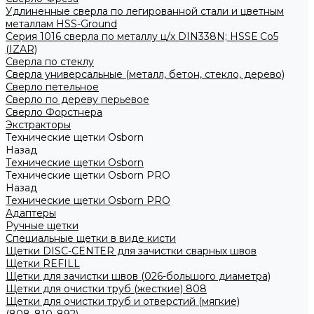
Удлиненные сверла по легированной стали и цветным
металлам HSS-Ground
Серия 1016 сверла по металлу ц/х DIN338N; HSSЕ Со5
(IZAR)
Сверла по стеклу
Сверла универсальные (металл, бетон, стекло, дерево)
Сверло петельное
Сверло по дереву перьевое
Сверло Форстнера
Экстракторы
Технические щетки Osborn
Назад
Технические щетки Osborn
Технические щетки Osborn PRO
Назад
Технические щетки Osborn PRO
Адаптеры
Ручные щетки
Специальные щетки в виде кисти
Щетки DISC-CENTER для зачистки сварных швов
Щетки REFILL
Щетки для зачистки швов (026-большого диаметра)
Щетки для очистки труб (жесткие) 808
Щетки для очистки труб и отверстий (мягкие)