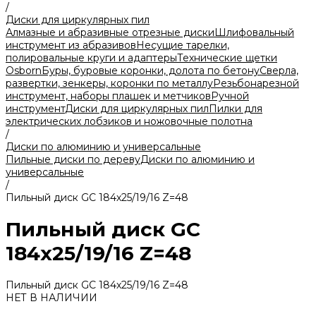
/
Диски для циркулярных пил
Алмазные и абразивные отрезные диски
Шлифовальный
инструмент из абразивов
Несущие тарелки,
полировальные круги и адаптеры
Технические щетки
Osborn
Буры, буровые коронки, долота по бетону
Сверла,
развертки, зенкеры, коронки по металлу
Резьбонарезной
инструмент, наборы плашек и метчиков
Ручной
инструмент
Диски для циркулярных пил
Пилки для
электрических лобзиков и ножовочные полотна
/
Диски по алюминию и универсальные
Пильные диски по дереву
Диски по алюминию и
универсальные
/
Пильный диск GС 184х25/19/16 Z=48
Пильный диск GС
184х25/19/16 Z=48
Пильный диск GС 184х25/19/16 Z=48
НЕТ В НАЛИЧИИ