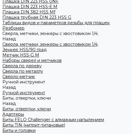
Плашка DIN 223 HSS UNF
Плашка DIN 223 HSS-Е M
Плашка DIN 382 HSS Mf
Плашка трубная DIN 223 HSS G
Таблицы видов и параметров резьбы для плашек
Резбомер
Сверла, метчики, зенкеры с хвостовиком 1/4;
Назад
Сверла, метчики, зенкеры с хвостовиком 1/4;
Зенкер HSS/90 град
Метчик HSS-G М
Наборы сверел и метчиков
Сверла по дереву
Сверла по металлу
Сверло-метчик
Ручной инструмент
Назад
Ручной инструмент
Биты, отвертки, ключи
Назад
Биты, отвертки, ключи
Адаптеры
Биты FELO Challenger с алмазным напылением
Биты TIN (нитрит-титановые)
Биты и головки