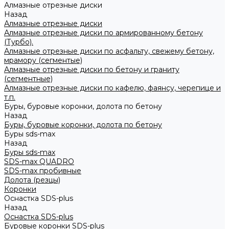
Алмазные отрезные диски
Назад
Алмазные отрезные диски
Алмазные отрезные диски по армированному бетону
(Турбо).
Алмазные отрезные диски по асфальту, свежему бетону,
мрамору (сегментые)
Алмазные отрезные диски по бетону и граниту
(сегментные)
Алмазные отрезные диски по кафелю, фаянсу, черепице и
т.п.
Буры, буровые коронки, долота по бетону
Назад
Буры, буровые коронки, долота по бетону
Буры sds-max
Назад
Буры sds-max
SDS-max QUADRO
SDS-max пробивные
Долота (резцы)
Коронки
Оснастка SDS-plus
Назад
Оснастка SDS-plus
Буровые коронки SDS-plus