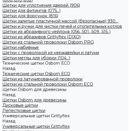
(808.,810.,892)
Щетки для уплотнения дверей (906)
Щетки для фитингов (075...)
Щетки для форсунок (816)
Щетки залитые пластичной массой (безопасные) 930...
Щетки и ручки для чистки печей и отопительных котлов
Щетки из абразивного нейлона (056..,501..,509..,515..)
Щетки из абразивов Grittyflex (DIXO)
Щетки из стальной проволоки Osborn PRO
Щетки набивные
Щетки с проволокой из нержавейки и латуни
Щетки-метлы для уборки (104...)
Технические щетки Osborn ЕСО
Назад
Технические щетки Osborn ЕСО
Щетки из латунированной проволоки
Щетки из стальной проволоки Osborn ECO
Щетки Osborn для древесины
Назад
Щетки Osborn для древесины
Дисковые щётки
Лепестковые щетки
Универсальные щетки Grittyflex
Назад
Универсальные щетки Grittyflex