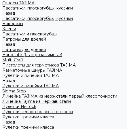
Отвесы TAJIMA
Пассатижи, плоскогубцы, кусачки
Назад
Пассатижи, плоскогубцы, кусачки
Бокорезы
Клещи
Пассатижи и плоскогубцы
Патроны для дрелей
Назад
Патроны для дрелей
Hand-Tite (быстрозажимные)
Multi-Craft
Пистолеты для герметиков TAJIMA
Разметочные шнуры TAJIMA
Рулетки и линейки TAJIMA
Назад
Рулетки и линейки TAJIMA
Sigma Stop
Линейка TAJIMA из нерж.стали первый класс точности
Линейка Tajima из нержав. стали
Рулетки Hi-Lock
Рулетки первого класса точности
Рулетки премиум класса
Назад
Рулетки премиум класса