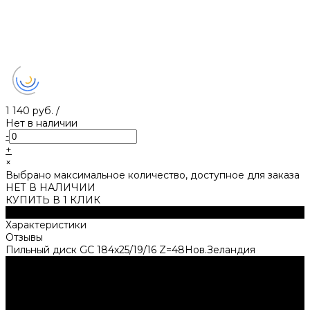
1 140 руб.
/
Нет в наличии
-
+
×
Выбрано максимальное количество, доступное для заказа
НЕТ В НАЛИЧИИ
КУПИТЬ В 1 КЛИК
Описание
Характеристики
Отзывы
Пильный диск GС 184х25/19/16 Z=48Нов.Зеландия
Нужна консультация?
Подробно расскажем о наших услугах, видах работ и
типовых проектах, рассчитаем стоимость и подготовим
индивидуальное предложение!