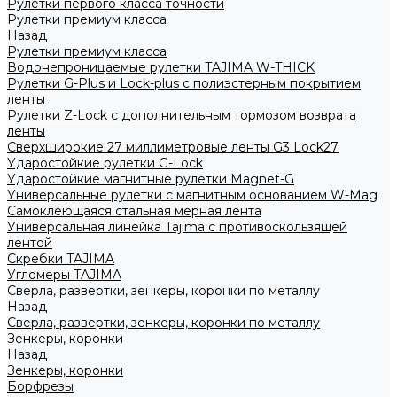
Рулетки первого класса точности
Рулетки премиум класса
Назад
Рулетки премиум класса
Водонепроницаемые рулетки TAJIMA W-THICK
Рулетки G-Plus и Lock-plus с полиэстерным покрытием
ленты
Рулетки Z-Lock с дополнительным тормозом возврата
ленты
Сверхширокие 27 миллиметровые ленты G3 Lock27
Ударостойкие рулетки G-Lock
Ударостойкие магнитные рулетки Magnet-G
Универсальные рулетки с магнитным основанием W-Mag
Самоклеющаяся стальная мерная лента
Универсальная линейка Tajima с противоскользящей
лентой
Скребки TAJIMA
Угломеры TAJIMA
Сверла, развертки, зенкеры, коронки по металлу
Назад
Сверла, развертки, зенкеры, коронки по металлу
Зенкеры, коронки
Назад
Зенкеры, коронки
Борфрезы