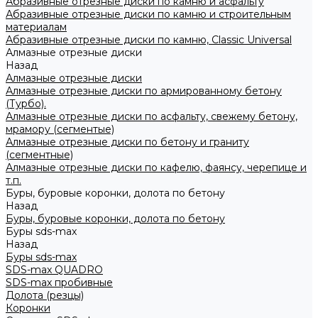
Абразивные отрезные диски по камню и асфальту
Абразивные отрезные диски по камню и строительным
материалам
Абразивные отрезные диски по камню, Classic Universal
Алмазные отрезные диски
Назад
Алмазные отрезные диски
Алмазные отрезные диски по армированному бетону
(Турбо).
Алмазные отрезные диски по асфальту, свежему бетону,
мрамору (сегментые)
Алмазные отрезные диски по бетону и граниту
(сегментные)
Алмазные отрезные диски по кафелю, фаянсу, черепице и
т.п.
Буры, буровые коронки, долота по бетону
Назад
Буры, буровые коронки, долота по бетону
Буры sds-max
Назад
Буры sds-max
SDS-max QUADRO
SDS-max пробивные
Долота (резцы)
Коронки