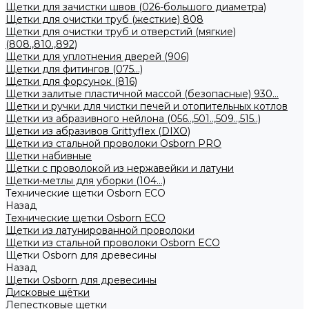
Щетки для зачистки швов (026-большого диаметра)
Щетки для очистки труб (жесткие) 808
Щетки для очистки труб и отверстий (мягкие)
(808.,810.,892)
Щетки для уплотнения дверей (906)
Щетки для фитингов (075...)
Щетки для форсунок (816)
Щетки залитые пластичной массой (безопасные) 930...
Щетки и ручки для чистки печей и отопительных котлов
Щетки из абразивного нейлона (056..,501..,509..,515..)
Щетки из абразивов Grittyflex (DIXO)
Щетки из стальной проволоки Osborn PRO
Щетки набивные
Щетки с проволокой из нержавейки и латуни
Щетки-метлы для уборки (104...)
Технические щетки Osborn ЕСО
Назад
Технические щетки Osborn ЕСО
Щетки из латунированной проволоки
Щетки из стальной проволоки Osborn ECO
Щетки Osborn для древесины
Назад
Щетки Osborn для древесины
Дисковые щётки
Лепестковые щетки