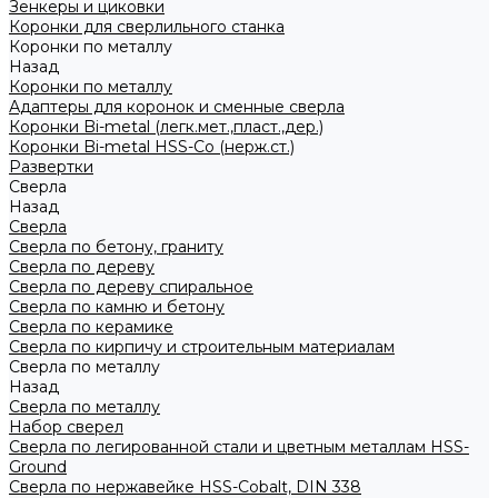
Зенкеры и циковки
Коронки для сверлильного станка
Коронки по металлу
Назад
Коронки по металлу
Адаптеры для коронок и сменные сверла
Коронки Bi-metal (легк.мет.,пласт.,дер.)
Коронки Bi-metal HSS-Co (нерж.ст.)
Развертки
Сверла
Назад
Сверла
Сверла по бетону, граниту
Сверла по дереву
Сверла по дереву спиральное
Сверла по камню и бетону
Сверла по керамике
Сверла по кирпичу и строительным материалам
Сверла по металлу
Назад
Сверла по металлу
Набор сверел
Сверла по легированной стали и цветным металлам HSS-
Ground
Сверла по нержавейке HSS-Cobalt, DIN 338