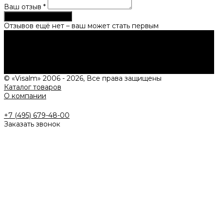
Ваш отзыв
*
Опубликовать отзыв
Отзывов ещё нет – ваш может стать первым
Нужна консультация?
Подробно расскажем о наших услугах, видах работ и
типовых проектах, рассчитаем стоимость и подготовим
индивидуальное предложение!
Задать вопрос
© «Visalm» 2006 - 2026, Все права защищены
Каталог товаров
О компании
+7 (495) 679-48-00
Заказать звонок