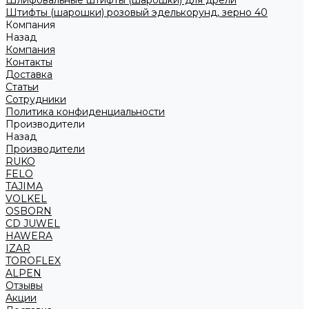
Шлифовальные штифты (шарошки) для дрели
Штифты (шарошки) розовый эделькорунд, зерно 40
Компания
Назад
Компания
Контакты
Доставка
Статьи
Сотрудники
Политика конфиденциальности
Производители
Назад
Производители
RUKO
FELO
TAJIMA
VOLKEL
OSBORN
CD JUWEL
HAWERA
IZAR
TOROFLEX
ALPEN
Отзывы
Акции