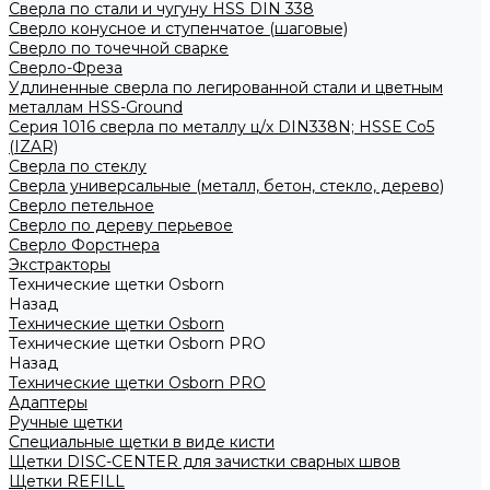
Сверла по стали и чугуну HSS DIN 338
Сверло конусное и ступенчатое (шаговые)
Сверло по точечной сварке
Сверло-Фреза
Удлиненные сверла по легированной стали и цветным
металлам HSS-Ground
Серия 1016 сверла по металлу ц/х DIN338N; HSSЕ Со5
(IZAR)
Сверла по стеклу
Сверла универсальные (металл, бетон, стекло, дерево)
Сверло петельное
Сверло по дереву перьевое
Сверло Форстнера
Экстракторы
Технические щетки Osborn
Назад
Технические щетки Osborn
Технические щетки Osborn PRO
Назад
Технические щетки Osborn PRO
Адаптеры
Ручные щетки
Специальные щетки в виде кисти
Щетки DISC-CENTER для зачистки сварных швов
Щетки REFILL