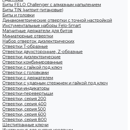
Биты FELO Challenger с алмазным напылением
Биты TIN (нитрит-титановые)
Биты и головки
Динамометрические отвертки с точной настройкой
Инстументальные наборы Felo-Smart
Магнитные держатели для битов
Миниатюрные отвертки
Набор отверток диэлектрических
Отвертки T-образные
Отвертки двухсторонние, Z-образные
Отвертки диэлектрические
Отвертки комбинированные
Отвертки с гайкой под ключ
Отвертки с головками
Отвертки с держателем
Отвертки с ударным стержнем и гайкой под ключ
Отвертки-индикаторы
Отвертки-перевертыши
Отвертки, серия 200
Отвертки, серия 400
Отвертки, серия 500
Отвертки, серия 600
Отвертки, серия 800
Шестигранные ключи