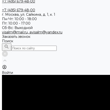
+7 (495) 679-48-00
+7 (495) 679-48-00
г. Москва, ул. Сайкина, д. 1, к. 1
Пн-Чт: 10:00 - 18:00
Пт: 10:00 - 17:00
Сб-Вс: Выходной
visalm@mail.ru, avisalm@yandex.ru
Заказать звонок
Поиск
Войти
Каталог товаров
Алмазные и абразивные отрезные диски
Абразивные диски по металлу
Абразивные отрезные диски по камню и асфальту
Алмазные отрезные диски
Буры, буровые коронки, долота по бетону
Буры sds-max
Долота (резцы)