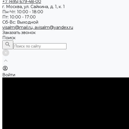
+7 (495) 679-48-00
г. Москва, ул. Сайкина, д. 1, к. 1
Пн-Чт: 10:00 - 18:00
Пт: 10:00 - 17:00
Сб-Вс: Выходной
visalm@mail.ru, avisalm@yandex.ru
Заказать звонок
Поиск
Войти
Каталог товаров
Алмазные и абразивные отрезные диски
Абразивные диски по металлу
Абразивные отрезные диски по камню и асфальту
Алмазные отрезные диски
Буры, буровые коронки, долота по бетону
Буры sds-max
Долота (резцы)
Коронки
Диски для циркулярных пил