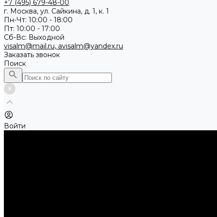
+7 (495) 679-48-00
г. Москва, ул. Сайкина, д. 1, к. 1
Пн-Чт: 10:00 - 18:00
Пт: 10:00 - 17:00
Сб-Вс: Выходной
visalm@mail.ru, avisalm@yandex.ru
Заказать звонок
Поиск
Войти
Каталог товаров
Алмазные и абразивные отрезные диски
Абразивные диски по металлу
Абразивные отрезные диски по камню и асфальту
Алмазные отрезные диски
Буры, буровые коронки, долота по бетону
Буры sds-max
Долота (резцы)
Коронки
Диски для циркулярных пил