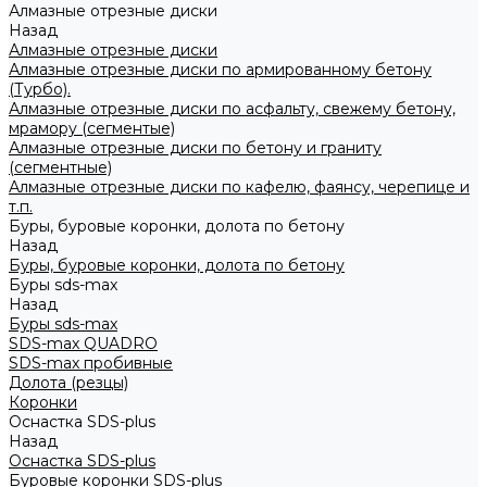
Алмазные отрезные диски
Назад
Алмазные отрезные диски
Алмазные отрезные диски по армированному бетону
(Турбо).
Алмазные отрезные диски по асфальту, свежему бетону,
мрамору (сегментые)
Алмазные отрезные диски по бетону и граниту
(сегментные)
Алмазные отрезные диски по кафелю, фаянсу, черепице и
т.п.
Буры, буровые коронки, долота по бетону
Назад
Буры, буровые коронки, долота по бетону
Буры sds-max
Назад
Буры sds-max
SDS-max QUADRO
SDS-max пробивные
Долота (резцы)
Коронки
Оснастка SDS-plus
Назад
Оснастка SDS-plus
Буровые коронки SDS-plus