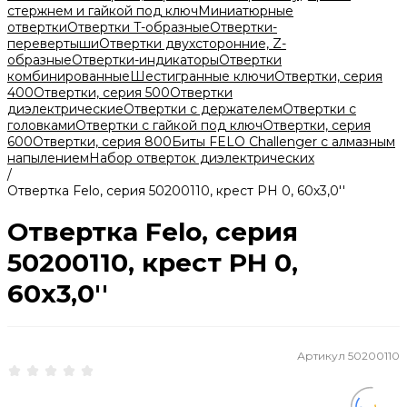
стержнем и гайкой под ключ
Миниатюрные
отвертки
Отвертки T-образные
Отвертки-
перевертыши
Отвертки двухсторонние, Z-
образные
Отвертки-индикаторы
Отвертки
комбинированные
Шестигранные ключи
Отвертки, серия
400
Отвертки, серия 500
Отвертки
диэлектрические
Отвертки с держателем
Отвертки с
головками
Отвертки с гайкой под ключ
Отвертки, серия
600
Отвертки, серия 800
Биты FELO Challenger с алмазным
напылением
Набор отверток диэлектрических
/
Отвертка Felo, серия 50200110, крест PH 0, 60х3,0''
Отвертка Felo, серия
50200110, крест PH 0,
60х3,0''
Артикул
50200110