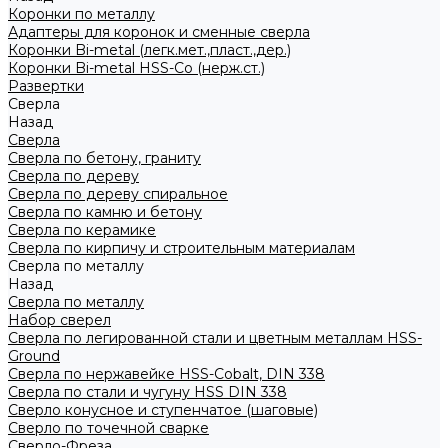
Коронки по металлу
Адаптеры для коронок и сменные сверла
Коронки Bi-metal (легк.мет.,пласт.,дер.)
Коронки Bi-metal HSS-Co (нерж.ст.)
Развертки
Сверла
Назад
Сверла
Сверла по бетону, граниту
Сверла по дереву
Сверла по дереву спиральное
Сверла по камню и бетону
Сверла по керамике
Сверла по кирпичу и строительным материалам
Сверла по металлу
Назад
Сверла по металлу
Набор сверел
Сверла по легированной стали и цветным металлам HSS-
Ground
Сверла по нержавейке HSS-Cobalt, DIN 338
Сверла по стали и чугуну HSS DIN 338
Сверло конусное и ступенчатое (шаговые)
Сверло по точечной сварке
Сверло-Фреза