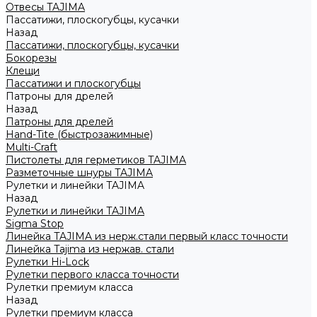
Отвесы TAJIMA
Пассатижи, плоскогубцы, кусачки
Назад
Пассатижи, плоскогубцы, кусачки
Бокорезы
Клещи
Пассатижи и плоскогубцы
Патроны для дрелей
Назад
Патроны для дрелей
Hand-Tite (быстрозажимные)
Multi-Craft
Пистолеты для герметиков TAJIMA
Разметочные шнуры TAJIMA
Рулетки и линейки TAJIMA
Назад
Рулетки и линейки TAJIMA
Sigma Stop
Линейка TAJIMA из нерж.стали первый класс точности
Линейка Tajima из нержав. стали
Рулетки Hi-Lock
Рулетки первого класса точности
Рулетки премиум класса
Назад
Рулетки премиум класса