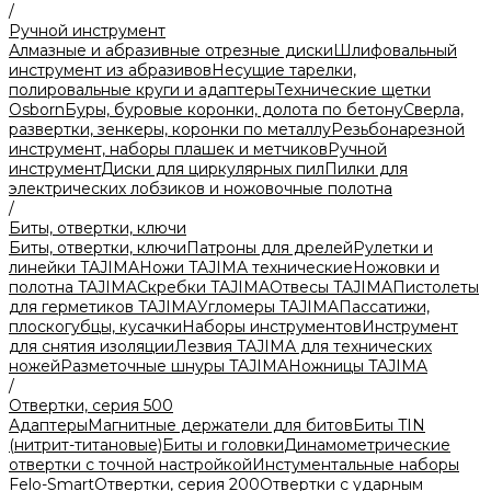
/
Ручной инструмент
Алмазные и абразивные отрезные диски
Шлифовальный
инструмент из абразивов
Несущие тарелки,
полировальные круги и адаптеры
Технические щетки
Osborn
Буры, буровые коронки, долота по бетону
Сверла,
развертки, зенкеры, коронки по металлу
Резьбонарезной
инструмент, наборы плашек и метчиков
Ручной
инструмент
Диски для циркулярных пил
Пилки для
электрических лобзиков и ножовочные полотна
/
Биты, отвертки, ключи
Биты, отвертки, ключи
Патроны для дрелей
Рулетки и
линейки TAJIMA
Ножи TAJIMA технические
Ножовки и
полотна TAJIMA
Скребки TAJIMA
Отвесы TAJIMA
Пистолеты
для герметиков TAJIMA
Угломеры TAJIMA
Пассатижи,
плоскогубцы, кусачки
Наборы инструментов
Инструмент
для снятия изоляции
Лезвия TAJIMA для технических
ножей
Разметочные шнуры TAJIMA
Ножницы TAJIMA
/
Отвертки, серия 500
Адаптеры
Магнитные держатели для битов
Биты TIN
(нитрит-титановые)
Биты и головки
Динамометрические
отвертки с точной настройкой
Инстументальные наборы
Felo-Smart
Отвертки, серия 200
Отвертки с ударным