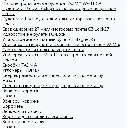
Водонепроницаемые рулетки TAJIMA W-THICK
Рулетки G-Plus и Lock-plus с полиэстерным покрытием
ленты
Рулетки Z-Lock с дополнительным тормозом возврата
ленты
Сверхширокие 27 миллиметровые ленты G3 Lock27
Ударостойкие рулетки G-Lock
Ударостойкие магнитные рулетки Magnet-G
Универсальные рулетки с магнитным основанием W-Mag
Самоклеющаяся стальная мерная лента
Универсальная линейка Tajima с противоскользящей
лентой
Скребки TAJIMA
Угломеры TAJIMA
Сверла, развертки, зенкеры, коронки по металлу
Назад
Сверла, развертки, зенкеры, коронки по металлу
Зенкеры, коронки
Назад
Зенкеры, коронки
Борфрезы
Зенкеры и циковки
Коронки для сверлильного станка
Коронки по металлу
Назад