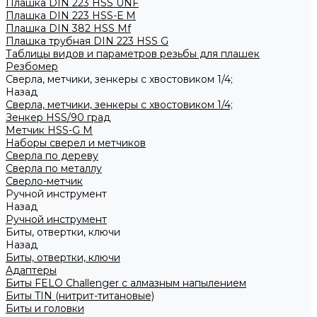
Плашка DIN 223 HSS UNF
Плашка DIN 223 HSS-Е M
Плашка DIN 382 HSS Mf
Плашка трубная DIN 223 HSS G
Таблицы видов и параметров резьбы для плашек
Резбомер
Сверла, метчики, зенкеры с хвостовиком 1/4;
Назад
Сверла, метчики, зенкеры с хвостовиком 1/4;
Зенкер HSS/90 град
Метчик HSS-G М
Наборы сверел и метчиков
Сверла по дереву
Сверла по металлу
Сверло-метчик
Ручной инструмент
Назад
Ручной инструмент
Биты, отвертки, ключи
Назад
Биты, отвертки, ключи
Адаптеры
Биты FELO Challenger с алмазным напылением
Биты TIN (нитрит-титановые)
Биты и головки