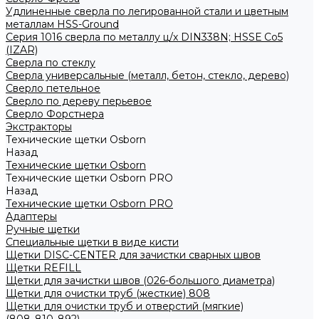
Удлиненные сверла по легированной стали и цветным
металлам HSS-Ground
Серия 1016 сверла по металлу ц/х DIN338N; HSSЕ Со5
(IZAR)
Сверла по стеклу
Сверла универсальные (металл, бетон, стекло, дерево)
Сверло петельное
Сверло по дереву перьевое
Сверло Форстнера
Экстракторы
Технические щетки Osborn
Назад
Технические щетки Osborn
Технические щетки Osborn PRO
Назад
Технические щетки Osborn PRO
Адаптеры
Ручные щетки
Специальные щетки в виде кисти
Щетки DISC-CENTER для зачистки сварных швов
Щетки REFILL
Щетки для зачистки швов (026-большого диаметра)
Щетки для очистки труб (жесткие) 808
Щетки для очистки труб и отверстий (мягкие)