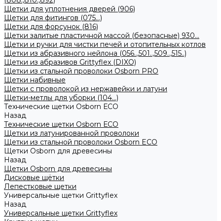
(808.,810.,892)
Щетки для уплотнения дверей (906)
Щетки для фитингов (075...)
Щетки для форсунок (816)
Щетки залитые пластичной массой (безопасные) 930...
Щетки и ручки для чистки печей и отопительных котлов
Щетки из абразивного нейлона (056..,501..,509..,515..)
Щетки из абразивов Grittyflex (DIXO)
Щетки из стальной проволоки Osborn PRO
Щетки набивные
Щетки с проволокой из нержавейки и латуни
Щетки-метлы для уборки (104...)
Технические щетки Osborn ЕСО
Назад
Технические щетки Osborn ЕСО
Щетки из латунированной проволоки
Щетки из стальной проволоки Osborn ECO
Щетки Osborn для древесины
Назад
Щетки Osborn для древесины
Дисковые щётки
Лепестковые щетки
Универсальные щетки Grittyflex
Назад
Универсальные щетки Grittyflex