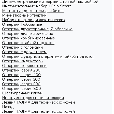
Динамометрические отвертки с точной настройкой
Инстументальные наборы Felo-Smart
Магнитные держатели для битов
Миниатюрные отвертки
Набор отверток диэлектрических
Отвертки T-образные
Отвертки двухсторонние, Z-образные
Отвертки диэлектрические
Отвертки комбинированные
Отвертки с гайкой под ключ
Отвертки с головками
Отвертки с держателем
Отвертки с ударным стержнем и гайкой под ключ
Отвертки-индикаторы
Отвертки-перевертыши
Отвертки, серия 200
Отвертки, серия 400
Отвертки, серия 500
Отвертки, серия 600
Отвертки, серия 800
Шестигранные ключи
Инструмент для снятия изоляции
Лезвия TAJIMA для технических ножей
Назад
Лезвия TAJIMA для технических ножей