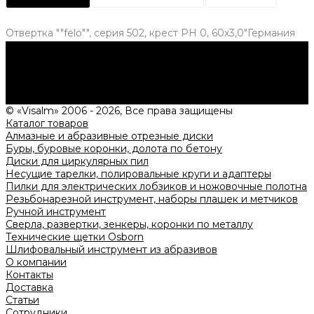
Отвертка ""felo"", серия 502, крест PH 0, 60х3,0"Германия
Нужна консультация?
Подробно расскажем о наших услугах, видах работ и
типовых проектах, рассчитаем стоимость и подготовим
индивидуальное предложение!
Задать вопрос
© «Visalm» 2006 - 2026, Все права защищены
Каталог товаров
Алмазные и абразивные отрезные диски
Буры, буровые коронки, долота по бетону
Диски для циркулярных пил
Несущие тарелки, полировальные круги и адаптеры
Пилки для электрических лобзиков и ножовочные полотна
Резьбонарезной инструмент, наборы плашек и метчиков
Ручной инструмент
Сверла, развертки, зенкеры, коронки по металлу
Технические щетки Osborn
Шлифовальный инструмент из абразивов
О компании
Контакты
Доставка
Статьи
Сотрудники