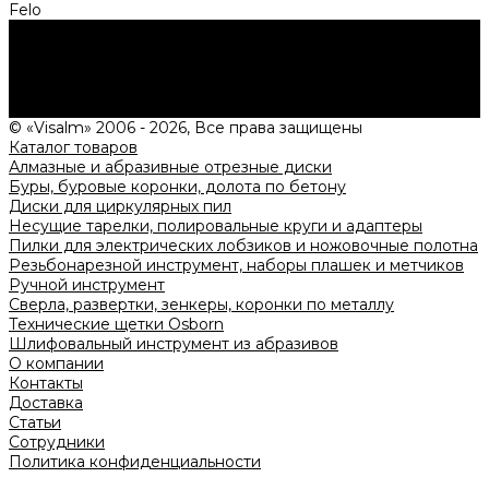
Felo
Нужна консультация?
Подробно расскажем о наших услугах, видах работ и
типовых проектах, рассчитаем стоимость и подготовим
индивидуальное предложение!
Задать вопрос
© «Visalm» 2006 - 2026, Все права защищены
Каталог товаров
Алмазные и абразивные отрезные диски
Буры, буровые коронки, долота по бетону
Диски для циркулярных пил
Несущие тарелки, полировальные круги и адаптеры
Пилки для электрических лобзиков и ножовочные полотна
Резьбонарезной инструмент, наборы плашек и метчиков
Ручной инструмент
Сверла, развертки, зенкеры, коронки по металлу
Технические щетки Osborn
Шлифовальный инструмент из абразивов
О компании
Контакты
Доставка
Статьи
Сотрудники
Политика конфиденциальности