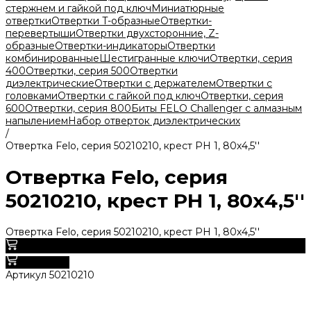
стержнем и гайкой под ключ
Миниатюрные
отвертки
Отвертки T-образные
Отвертки-
перевертыши
Отвертки двухсторонние, Z-
образные
Отвертки-индикаторы
Отвертки
комбинированные
Шестигранные ключи
Отвертки, серия
400
Отвертки, серия 500
Отвертки
диэлектрические
Отвертки с держателем
Отвертки с
головками
Отвертки с гайкой под ключ
Отвертки, серия
600
Отвертки, серия 800
Биты FELO Challenger с алмазным
напылением
Набор отверток диэлектрических
/
Отвертка Felo, серия 50210210, крест PH 1, 80х4,5''
Отвертка Felo, серия
50210210, крест PH 1, 80х4,5''
Отвертка Felo, серия 50210210, крест PH 1, 80х4,5''
0
В корзину
Артикул
50210210