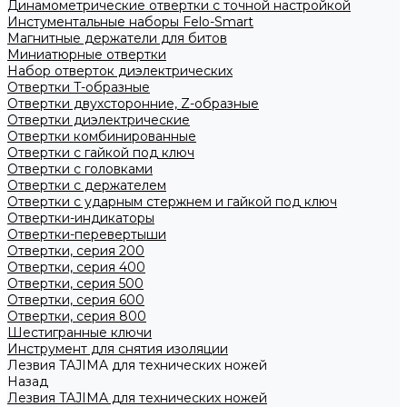
Динамометрические отвертки с точной настройкой
Инстументальные наборы Felo-Smart
Магнитные держатели для битов
Миниатюрные отвертки
Набор отверток диэлектрических
Отвертки T-образные
Отвертки двухсторонние, Z-образные
Отвертки диэлектрические
Отвертки комбинированные
Отвертки с гайкой под ключ
Отвертки с головками
Отвертки с держателем
Отвертки с ударным стержнем и гайкой под ключ
Отвертки-индикаторы
Отвертки-перевертыши
Отвертки, серия 200
Отвертки, серия 400
Отвертки, серия 500
Отвертки, серия 600
Отвертки, серия 800
Шестигранные ключи
Инструмент для снятия изоляции
Лезвия TAJIMA для технических ножей
Назад
Лезвия TAJIMA для технических ножей