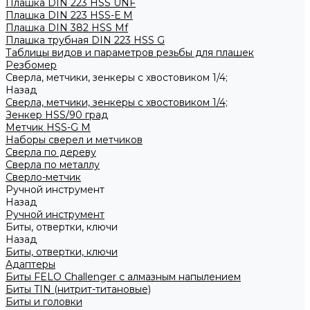
Плашка DIN 223 HSS UNF
Плашка DIN 223 HSS-Е M
Плашка DIN 382 HSS Mf
Плашка трубная DIN 223 HSS G
Таблицы видов и параметров резьбы для плашек
Резбомер
Сверла, метчики, зенкеры с хвостовиком 1/4;
Назад
Сверла, метчики, зенкеры с хвостовиком 1/4;
Зенкер HSS/90 град
Метчик HSS-G М
Наборы сверел и метчиков
Сверла по дереву
Сверла по металлу
Сверло-метчик
Ручной инструмент
Назад
Ручной инструмент
Биты, отвертки, ключи
Назад
Биты, отвертки, ключи
Адаптеры
Биты FELO Challenger с алмазным напылением
Биты TIN (нитрит-титановые)
Биты и головки