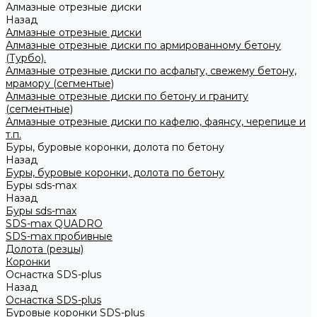
Алмазные отрезные диски
Назад
Алмазные отрезные диски
Алмазные отрезные диски по армированному бетону
(Турбо).
Алмазные отрезные диски по асфальту, свежему бетону,
мрамору (сегментые)
Алмазные отрезные диски по бетону и граниту
(сегментные)
Алмазные отрезные диски по кафелю, фаянсу, черепице и
т.п.
Буры, буровые коронки, долота по бетону
Назад
Буры, буровые коронки, долота по бетону
Буры sds-max
Назад
Буры sds-max
SDS-max QUADRO
SDS-max пробивные
Долота (резцы)
Коронки
Оснастка SDS-plus
Назад
Оснастка SDS-plus
Буровые коронки SDS-plus