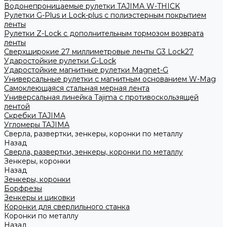
Водонепроницаемые рулетки TAJIMA W-THICK
Рулетки G-Plus и Lock-plus с полиэстерным покрытием
ленты
Рулетки Z-Lock с дополнительным тормозом возврата
ленты
Сверхширокие 27 миллиметровые ленты G3 Lock27
Ударостойкие рулетки G-Lock
Ударостойкие магнитные рулетки Magnet-G
Универсальные рулетки с магнитным основанием W-Mag
Самоклеющаяся стальная мерная лента
Универсальная линейка Tajima с противоскользящей
лентой
Скребки TAJIMA
Угломеры TAJIMA
Сверла, развертки, зенкеры, коронки по металлу
Назад
Сверла, развертки, зенкеры, коронки по металлу
Зенкеры, коронки
Назад
Зенкеры, коронки
Борфрезы
Зенкеры и циковки
Коронки для сверлильного станка
Коронки по металлу
Назад