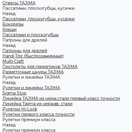
Отвесы TAJIMA
Пассатижи, плоскогубцы, кусачки
Назад
Пассатижи, плоскогубцы, кусачки
Бокорезы
Клещи
Пассатижи и плоскогубцы
Патроны для дрелей
Назад
Патроны для дрелей
Hand-Tite (быстрозажимные)
Multi-Craft
Пистолеты для герметиков TAJIMA
Разметочные шнуры TAJIMA
Рулетки и линейки TAJIMA
Назад
Рулетки и линейки TAJIMA
Sigma Stop
Линейка TAJIMA из нерж.стали первый класс точности
Линейка Tajima из нержав. стали
Рулетки Hi-Lock
Рулетки первого класса точности
Рулетки премиум класса
Назад
Рулетки премиум класса