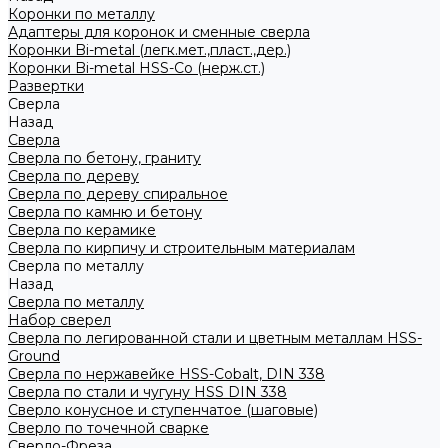
Коронки по металлу
Адаптеры для коронок и сменные сверла
Коронки Bi-metal (легк.мет.,пласт.,дер.)
Коронки Bi-metal HSS-Co (нерж.ст.)
Развертки
Сверла
Назад
Сверла
Сверла по бетону, граниту
Сверла по дереву
Сверла по дереву спиральное
Сверла по камню и бетону
Сверла по керамике
Сверла по кирпичу и строительным материалам
Сверла по металлу
Назад
Сверла по металлу
Набор сверел
Сверла по легированной стали и цветным металлам HSS-
Ground
Сверла по нержавейке HSS-Cobalt, DIN 338
Сверла по стали и чугуну HSS DIN 338
Сверло конусное и ступенчатое (шаговые)
Сверло по точечной сварке
Сверло-Фреза