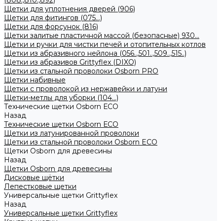
(808.,810.,892)
Щетки для уплотнения дверей (906)
Щетки для фитингов (075...)
Щетки для форсунок (816)
Щетки залитые пластичной массой (безопасные) 930...
Щетки и ручки для чистки печей и отопительных котлов
Щетки из абразивного нейлона (056..,501..,509..,515..)
Щетки из абразивов Grittyflex (DIXO)
Щетки из стальной проволоки Osborn PRO
Щетки набивные
Щетки с проволокой из нержавейки и латуни
Щетки-метлы для уборки (104...)
Технические щетки Osborn ЕСО
Назад
Технические щетки Osborn ЕСО
Щетки из латунированной проволоки
Щетки из стальной проволоки Osborn ECO
Щетки Osborn для древесины
Назад
Щетки Osborn для древесины
Дисковые щётки
Лепестковые щетки
Универсальные щетки Grittyflex
Назад
Универсальные щетки Grittyflex