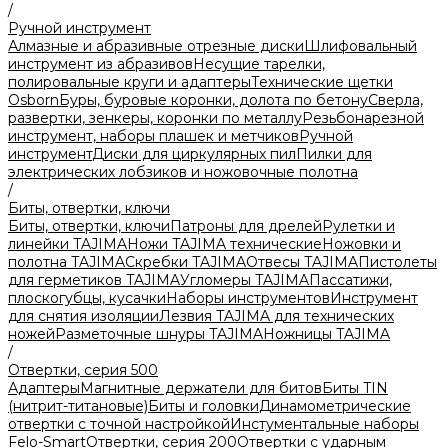
/
Ручной инструмент
Алмазные и абразивные отрезные диски
Шлифовальный
инструмент из абразивов
Несущие тарелки,
полировальные круги и адаптеры
Технические щетки
Osborn
Буры, буровые коронки, долота по бетону
Сверла,
развертки, зенкеры, коронки по металлу
Резьбонарезной
инструмент, наборы плашек и метчиков
Ручной
инструмент
Диски для циркулярных пил
Пилки для
электрических лобзиков и ножовочные полотна
/
Биты, отвертки, ключи
Биты, отвертки, ключи
Патроны для дрелей
Рулетки и
линейки TAJIMA
Ножи TAJIMA технические
Ножовки и
полотна TAJIMA
Скребки TAJIMA
Отвесы TAJIMA
Пистолеты
для герметиков TAJIMA
Угломеры TAJIMA
Пассатижи,
плоскогубцы, кусачки
Наборы инструментов
Инструмент
для снятия изоляции
Лезвия TAJIMA для технических
ножей
Разметочные шнуры TAJIMA
Ножницы TAJIMA
/
Отвертки, серия 500
Адаптеры
Магнитные держатели для битов
Биты TIN
(нитрит-титановые)
Биты и головки
Динамометрические
отвертки с точной настройкой
Инстументальные наборы
Felo-Smart
Отвертки, серия 200
Отвертки с ударным