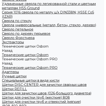
Удлиненные сверла по легированной стали и цветным
металлам HSS-Ground
Серия 1016 сверла по металлу ц/х DIN338N; HSSЕ Со5
(IZAR)
Сверла по стеклу
Сверла универсальные (металл, бетон, стекло, дерево)
Сверло петельное
Сверло по дереву перьевое
Сверло Форстнера
Экстракторы
Технические щетки Osborn
Назад
Технические щетки Osborn
Технические щетки Osborn PRO
Назад
Технические щетки Osborn PRO
Адаптеры
Ручные щетки
Специальные щетки в виде кисти
Щетки DISC-CENTER для зачистки сварных швов
Щетки REFILL
Щетки для зачистки швов (026-большого диаметра)
Щетки для очистки труб (жесткие) 808
Щетки для очистки труб и отверстий (мягкие)