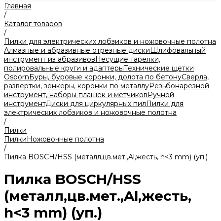
Главная
/
Каталог товаров
/
Пилки для электрических лобзиков и ножовочные полотна
Алмазные и абразивные отрезные диски
Шлифовальный
инструмент из абразивов
Несущие тарелки,
полировальные круги и адаптеры
Технические щетки
Osborn
Буры, буровые коронки, долота по бетону
Сверла,
развертки, зенкеры, коронки по металлу
Резьбонарезной
инструмент, наборы плашек и метчиков
Ручной
инструмент
Диски для циркулярных пил
Пилки для
электрических лобзиков и ножовочные полотна
/
Пилки
Пилки
Ножовочные полотна
/
Пилка BOSCH/HSS (металл,цв.мет.,Al,жесть, h<3 mm) (уп.)
Пилка BOSCH/HSS
(металл,цв.мет.,Al,жесть,
h<3 mm) (уп.)