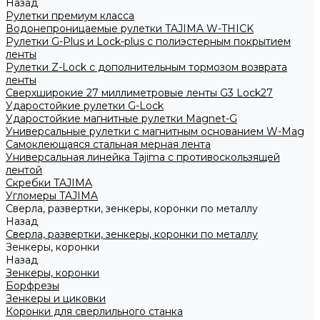
Назад
Рулетки премиум класса
Водонепроницаемые рулетки TAJIMA W-THICK
Рулетки G-Plus и Lock-plus с полиэстерным покрытием
ленты
Рулетки Z-Lock с дополнительным тормозом возврата
ленты
Сверхширокие 27 миллиметровые ленты G3 Lock27
Ударостойкие рулетки G-Lock
Ударостойкие магнитные рулетки Magnet-G
Универсальные рулетки с магнитным основанием W-Mag
Самоклеющаяся стальная мерная лента
Универсальная линейка Tajima с противоскользящей
лентой
Скребки TAJIMA
Угломеры TAJIMA
Сверла, развертки, зенкеры, коронки по металлу
Назад
Сверла, развертки, зенкеры, коронки по металлу
Зенкеры, коронки
Назад
Зенкеры, коронки
Борфрезы
Зенкеры и циковки
Коронки для сверлильного станка