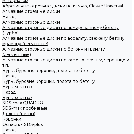
материалам
Абразивные отрезные диски по камню, Classic Universal
Алмазные отрезные диски
Назад
Алмазные отрезные диски
Алмазные отрезные диски по армированному бетону
(Турбо).
Алмазные отрезные диски по асфальту, свежему бетону,
мрамору (сегментые)
Алмазные отрезные диски по бетону и граниту
(сегментные)
Алмазные отрезные диски по кафелю, фаянсу, черепице и
т.п.
Буры, буровые коронки, долота по бетону
Назад
Буры, буровые коронки, долота по бетону
Буры sds-max
Назад
Буры sds-max
SDS-max QUADRO
SDS-max пробивные
Долота (резцы)
Коронки
Оснастка SDS-plus
Назад