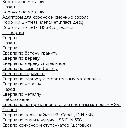
Коронки по металлу
Назад
Коронки по металлу
Адаптеры для коронок и сменные сверла
Коронки Bi-metal (легк.мет.,пласт.,дер.)
Коронки Bi-metal HSS-Co (нерж.ст.)
Развертки
Сверла
Назад
Сверла
Сверла по бетону, граниту
Сверла по дереву
Сверла по дереву спиральное
Сверла по камню и бетону
Сверла по керамике
Сверла по кирпичу и строительным материалам
Сверла по металлу
Назад
Сверла по металлу
Набор сверел
Сверла по легированной стали и цветным металлам HSS-
Ground
Сверла по нержавейке HSS-Cobalt, DIN 338
Сверла по стали и чугуну HSS DIN 338
Сверло конусное и ступенчатое (шаговые)