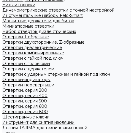
Биты и головки
Динамометрические отвертки с точной настройкой
Инстументальные наборы Felo-Smart
Магнитные держатели для битов
Миниатюрные отвертки
Набор отверток диэлектрических
Отвертки T-образные
Отвертки двухсторонние, Z-образные
Отвертки диэлектрические
Отвертки комбинированные
Отвертки с гайкой под ключ
Отвертки с головками
Отвертки с держателем
Отвертки с ударным стержнем и гайкой под ключ
Отвертки-индикаторы
Отвертки-перевертыши
Отвертки, серия 200
Отвертки, серия 400
Отвертки, серия 500
Отвертки, серия 600
Отвертки, серия 800
Шестигранные ключи
Инструмент для снятия изоляции
Лезвия TAJIMA для технических ножей