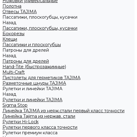
Ножовки универсальные
Полотна
Отвесы TAJIMA
Пассатижи, плоскогубцы, кусачки
Назад
Пассатижи, плоскогубцы, кусачки
Бокорезы
Клещи
Пассатижи и плоскогубцы
Патроны для дрелей
Назад
Патроны для дрелей
Hand-Tite (быстрозажимные)
Multi-Craft
Пистолеты для герметиков TAJIMA
Разметочные шнуры TAJIMA
Рулетки и линейки TAJIMA
Назад
Рулетки и линейки TAJIMA
Sigma Stop
Линейка TAJIMA из нерж.стали первый класс точности
Линейка Tajima из нержав. стали
Рулетки Hi-Lock
Рулетки первого класса точности
Рулетки премиум класса