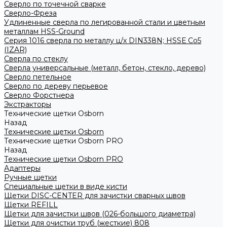
Сверло по точечной сварке
Сверло-Фреза
Удлиненные сверла по легированной стали и цветным
металлам HSS-Ground
Серия 1016 сверла по металлу ц/х DIN338N; HSSЕ Со5
(IZAR)
Сверла по стеклу
Сверла универсальные (металл, бетон, стекло, дерево)
Сверло петельное
Сверло по дереву перьевое
Сверло Форстнера
Экстракторы
Технические щетки Osborn
Назад
Технические щетки Osborn
Технические щетки Osborn PRO
Назад
Технические щетки Osborn PRO
Адаптеры
Ручные щетки
Специальные щетки в виде кисти
Щетки DISC-CENTER для зачистки сварных швов
Щетки REFILL
Щетки для зачистки швов (026-большого диаметра)
Щетки для очистки труб (жесткие) 808