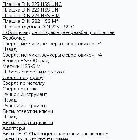
Плашка DIN 223 HSS UNC
Плашка DIN 223 HSS UNF
Плашка DIN 223 HSS-Е M
Плашка DIN 382 HSS Mf
Плашка трубная DIN 223 HSS G
Таблицы видов и параметров резьбы для плашек
Резбомер
Сверла, метчики, зенкеры с хвостовиком 1/4;
Назад
Сверла, метчики, зенкеры с хвостовиком 1/4;
Зенкер HSS/90 град
Метчик HSS-G М
Наборы сверел и метчиков
Сверла по дереву
Сверла по металлу
Сверло-метчик
Ручной инструмент
Назад
Ручной инструмент
Биты, отвертки, ключи
Назад
Биты, отвертки, ключи
Адаптеры
Биты FELO Challenger с алмазным напылением
Биты TIN (нитрит-титановые)