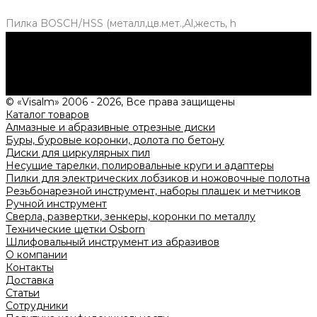
Пилка BOSCH/HSS (металл,цв.мет.,Al,жесть, h
Нужна консультация?
Подробно расскажем о наших услугах, видах работ и
типовых проектах, рассчитаем стоимость и подготовим
индивидуальное предложение!
Задать вопрос
© «Visalm» 2006 - 2026, Все права защищены
Каталог товаров
Алмазные и абразивные отрезные диски
Буры, буровые коронки, долота по бетону
Диски для циркулярных пил
Несущие тарелки, полировальные круги и адаптеры
Пилки для электрических лобзиков и ножовочные полотна
Резьбонарезной инструмент, наборы плашек и метчиков
Ручной инструмент
Сверла, развертки, зенкеры, коронки по металлу
Технические щетки Osborn
Шлифовальный инструмент из абразивов
О компании
Контакты
Доставка
Статьи
Сотрудники