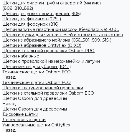
Щетки для очистки труб и отверстий (мягкие)
(808.,810.,892)
Щетки для уплотнения дверей (906)
Щетки для фитингов (075...)
Щетки для форсунок (816)
Щетки залитые пластичной массой (безопасные) 930...
Щетки и ручки для чистки печей и отопительных котлов
Щетки из абразивного нейлона (056..,501..,509..,515..)
Щетки из абразивов Grittyflex (DIXO)
Щетки из стальной проволоки Osborn PRO
Щетки набивные
Щетки с проволокой из нержавейки и латуни
Щетки-метлы для уборки (104...)
Технические щетки Osborn ЕСО
Назад
Технические щетки Osborn ЕСО
Щетки из латунированной проволоки
Щетки из стальной проволоки Osborn ECO
Щетки Osborn для древесины
Назад
Щетки Osborn для древесины
Дисковые щётки
Лепестковые щетки
Универсальные щетки Grittyflex
Назад