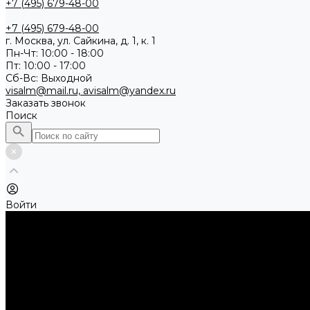
+7 (495) 679-48-00
+7 (495) 679-48-00
г. Москва, ул. Сайкина, д. 1, к. 1
Пн-Чт: 10:00 - 18:00
Пт: 10:00 - 17:00
Сб-Вс: Выходной
visalm@mail.ru, avisalm@yandex.ru
Заказать звонок
Поиск
Войти
Каталог товаров
Алмазные и абразивные отрезные диски
Абразивные диски по металлу
Абразивные отрезные диски по камню и асфальту
Алмазные отрезные диски
Буры, буровые коронки, долота по бетону
Буры sds-max
Долота (резцы)