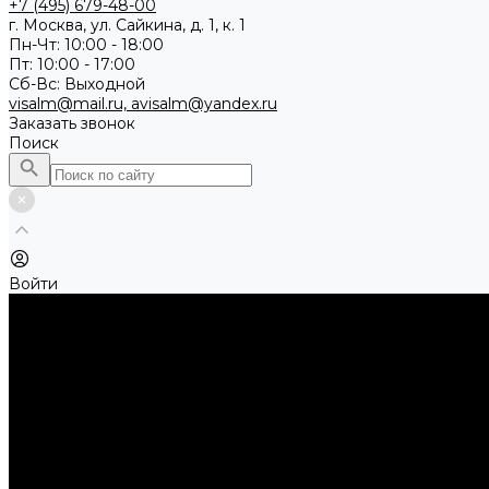
+7 (495) 679-48-00
г. Москва, ул. Сайкина, д. 1, к. 1
Пн-Чт: 10:00 - 18:00
Пт: 10:00 - 17:00
Сб-Вс: Выходной
visalm@mail.ru, avisalm@yandex.ru
Заказать звонок
Поиск
Войти
Каталог товаров
Алмазные и абразивные отрезные диски
Абразивные диски по металлу
Абразивные отрезные диски по камню и асфальту
Алмазные отрезные диски
Буры, буровые коронки, долота по бетону
Буры sds-max
Долота (резцы)
Коронки
Диски для циркулярных пил