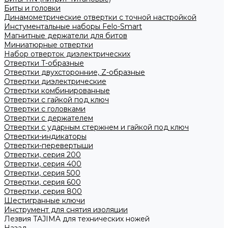
Биты и головки
Динамометрические отвертки с точной настройкой
Инстументальные наборы Felo-Smart
Магнитные держатели для битов
Миниатюрные отвертки
Набор отверток диэлектрических
Отвертки T-образные
Отвертки двухсторонние, Z-образные
Отвертки диэлектрические
Отвертки комбинированные
Отвертки с гайкой под ключ
Отвертки с головками
Отвертки с держателем
Отвертки с ударным стержнем и гайкой под ключ
Отвертки-индикаторы
Отвертки-перевертыши
Отвертки, серия 200
Отвертки, серия 400
Отвертки, серия 500
Отвертки, серия 600
Отвертки, серия 800
Шестигранные ключи
Инструмент для снятия изоляции
Лезвия TAJIMA для технических ножей