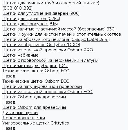
Щетки для очистки труб и отверстий (мягкие)
(808.,810.,892)
Щетки для уплотнения дверей (906)
Щетки для фитингов (075...)
Щетки для форсунок (816)
Щетки залитые пластичной массой (безопасные) 930...
Щетки и ручки для чистки печей и отопительных котлов
Щетки из абразивного нейлона (056..,501..,509..,515..)
Щетки из абразивов Grittyflex (DIXO)
Щетки из стальной проволоки Osborn PRO
Щетки набивные
Щетки с проволокой из нержавейки и латуни
Щетки-метлы для уборки (104...)
Технические щетки Osborn ЕСО
Назад
Технические щетки Osborn ЕСО
Щетки из латунированной проволоки
Щетки из стальной проволоки Osborn ECO
Щетки Osborn для древесины
Назад
Щетки Osborn для древесины
Дисковые щётки
Лепестковые щетки
Универсальные щетки Grittyflex
Назад