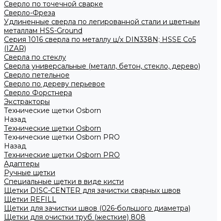
Сверло по точечной сварке
Сверло-Фреза
Удлиненные сверла по легированной стали и цветным
металлам HSS-Ground
Серия 1016 сверла по металлу ц/х DIN338N; HSSЕ Со5
(IZAR)
Сверла по стеклу
Сверла универсальные (металл, бетон, стекло, дерево)
Сверло петельное
Сверло по дереву перьевое
Сверло Форстнера
Экстракторы
Технические щетки Osborn
Назад
Технические щетки Osborn
Технические щетки Osborn PRO
Назад
Технические щетки Osborn PRO
Адаптеры
Ручные щетки
Специальные щетки в виде кисти
Щетки DISC-CENTER для зачистки сварных швов
Щетки REFILL
Щетки для зачистки швов (026-большого диаметра)
Щетки для очистки труб (жесткие) 808