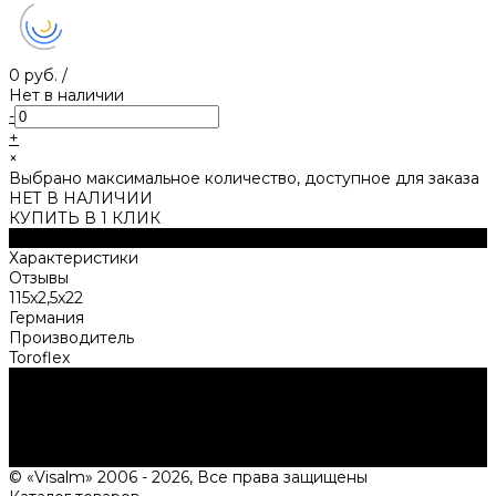
0 руб.
/
Нет в наличии
-
+
×
Выбрано максимальное количество, доступное для заказа
НЕТ В НАЛИЧИИ
КУПИТЬ В 1 КЛИК
Описание
Характеристики
Отзывы
115x2,5x22
Германия
Производитель
Toroflex
Нужна консультация?
Подробно расскажем о наших услугах, видах работ и
типовых проектах, рассчитаем стоимость и подготовим
индивидуальное предложение!
Задать вопрос
© «Visalm» 2006 - 2026, Все права защищены