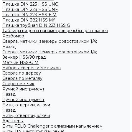
Плашка DIN 223 HSS UNC
Плашка DIN 223 HSS UNF
Плашка DIN 223 HSS-Е M
Плашка DIN 382 HSS Mf
Плашка трубная DIN 223 HSS G
Таблицы видов и параметров резьбы для плашек
Резбомер
Сверла, метчики, зенкеры с хвостовиком 1/4;
Назад
Сверла, метчики, зенкеры с хвостовиком 1/4;
Зенкер HSS/90 град
Метчик HSS-G М
Наборы сверел и метчиков
Сверла по дереву
Сверла по металлу
Сверло-метчик
Ручной инструмент
Назад
Ручной инструмент
Биты, отвертки, ключи
Назад
Биты, отвертки, ключи
Адаптеры
Биты FELO Challenger с алмазным напылением
Биты TIN (нитрит-титановые)