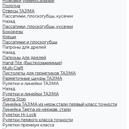
Ножовки универсальные
Полотна
Отвесы TAJIMA
Пассатижи, плоскогубцы, кусачки
Назад
Пассатижи, плоскогубцы, кусачки
Бокорезы
Клещи
Пассатижи и плоскогубцы
Патроны для дрелей
Назад
Патроны для дрелей
Hand-Tite (быстрозажимные)
Multi-Craft
Пистолеты для герметиков TAJIMA
Разметочные шнуры TAJIMA
Рулетки и линейки TAJIMA
Назад
Рулетки и линейки TAJIMA
Sigma Stop
Линейка TAJIMA из нерж.стали первый класс точности
Линейка Tajima из нержав. стали
Рулетки Hi-Lock
Рулетки первого класса точности
Рулетки премиум класса