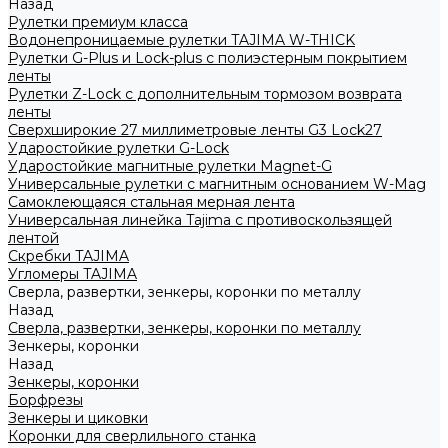
Назад
Рулетки премиум класса
Водонепроницаемые рулетки TAJIMA W-THICK
Рулетки G-Plus и Lock-plus с полиэстерным покрытием
ленты
Рулетки Z-Lock с дополнительным тормозом возврата
ленты
Сверхширокие 27 миллиметровые ленты G3 Lock27
Ударостойкие рулетки G-Lock
Ударостойкие магнитные рулетки Magnet-G
Универсальные рулетки с магнитным основанием W-Mag
Самоклеющаяся стальная мерная лента
Универсальная линейка Tajima с противоскользящей
лентой
Скребки TAJIMA
Угломеры TAJIMA
Сверла, развертки, зенкеры, коронки по металлу
Назад
Сверла, развертки, зенкеры, коронки по металлу
Зенкеры, коронки
Назад
Зенкеры, коронки
Борфрезы
Зенкеры и циковки
Коронки для сверлильного станка