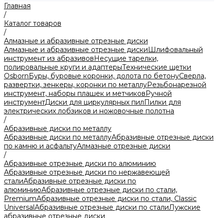
Главная
/
Каталог товаров
/
Алмазные и абразивные отрезные диски
Алмазные и абразивные отрезные диски
Шлифовальный
инструмент из абразивов
Несущие тарелки,
полировальные круги и адаптеры
Технические щетки
Osborn
Буры, буровые коронки, долота по бетону
Сверла,
развертки, зенкеры, коронки по металлу
Резьбонарезной
инструмент, наборы плашек и метчиков
Ручной
инструмент
Диски для циркулярных пил
Пилки для
электрических лобзиков и ножовочные полотна
/
Абразивные диски по металлу
Абразивные диски по металлу
Абразивные отрезные диски
по камню и асфальту
Алмазные отрезные диски
/
Абразивные отрезные диски по алюминию
Абразивные отрезные диски по нержавеющей
стали
Абразивные отрезные диски по
алюминию
Абразивные отрезные диски по стали,
Premium
Абразивные отрезные диски по стали, Classic
Universal
Абразивные отрезные диски по стали
Лужские
абразивные отрезные диски