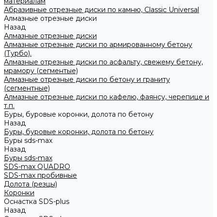
материалам
Абразивные отрезные диски по камню, Classic Universal
Алмазные отрезные диски
Назад
Алмазные отрезные диски
Алмазные отрезные диски по армированному бетону
(Турбо).
Алмазные отрезные диски по асфальту, свежему бетону,
мрамору (сегментые)
Алмазные отрезные диски по бетону и граниту
(сегментные)
Алмазные отрезные диски по кафелю, фаянсу, черепице и
т.п.
Буры, буровые коронки, долота по бетону
Назад
Буры, буровые коронки, долота по бетону
Буры sds-max
Назад
Буры sds-max
SDS-max QUADRO
SDS-max пробивные
Долота (резцы)
Коронки
Оснастка SDS-plus
Назад