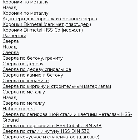
Коронки по металлу
Назад
Коронки по металлу
Адаптеры для коронок и сменные сверла
Коронки Bi-metal (легк.мет.,пласт.,дер.)
Коронки Bi-metal HSS-Co (нерж.ст.)
Развертки
Сверла
Назад
Сверла
Сверла по бетону, граниту
Сверла по дереву
Сверла по дереву спиральное
Сверла по камню и бетону
Сверла по керамике
Сверла по кирпичу и строительным материалам
Сверла по металлу
Назад
Сверла по металлу
Набор сверел
Сверла по легированной стали и цветным металлам HSS-
Ground
Сверла по нержавейке HSS-Cobalt, DIN 338
Сверла по стали и чугуну HSS DIN 338
Сверло конусное и ступенчатое (шаговые)