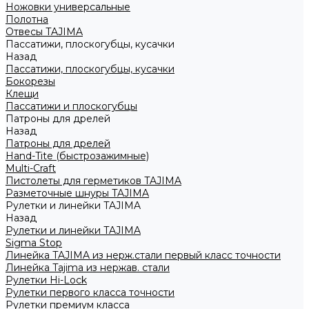
Ножовки универсальные
Полотна
Отвесы TAJIMA
Пассатижи, плоскогубцы, кусачки
Назад
Пассатижи, плоскогубцы, кусачки
Бокорезы
Клещи
Пассатижи и плоскогубцы
Патроны для дрелей
Назад
Патроны для дрелей
Hand-Tite (быстрозажимные)
Multi-Craft
Пистолеты для герметиков TAJIMA
Разметочные шнуры TAJIMA
Рулетки и линейки TAJIMA
Назад
Рулетки и линейки TAJIMA
Sigma Stop
Линейка TAJIMA из нерж.стали первый класс точности
Линейка Tajima из нержав. стали
Рулетки Hi-Lock
Рулетки первого класса точности
Рулетки премиум класса