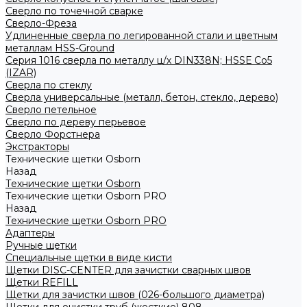
Сверло по точечной сварке
Сверло-Фреза
Удлиненные сверла по легированной стали и цветным
металлам HSS-Ground
Серия 1016 сверла по металлу ц/х DIN338N; HSSЕ Со5
(IZAR)
Сверла по стеклу
Сверла универсальные (металл, бетон, стекло, дерево)
Сверло петельное
Сверло по дереву перьевое
Сверло Форстнера
Экстракторы
Технические щетки Osborn
Назад
Технические щетки Osborn
Технические щетки Osborn PRO
Назад
Технические щетки Osborn PRO
Адаптеры
Ручные щетки
Специальные щетки в виде кисти
Щетки DISC-CENTER для зачистки сварных швов
Щетки REFILL
Щетки для зачистки швов (026-большого диаметра)