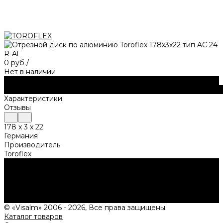
0 руб.
/
Нет в наличии
Купить
Описание
Характеристики
Отзывы
178 x 3 x 22
Германия
Производитель
Toroflex
Нужна консультация?
Подробно расскажем о наших услугах, видах работ и
типовых проектах, рассчитаем стоимость и подготовим
индивидуальное предложение!
Задать вопрос
© «Visalm» 2006 - 2026, Все права защищены
Каталог товаров