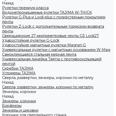
Назад
Рулетки премиум класса
Водонепроницаемые рулетки TAJIMA W-THICK
Рулетки G-Plus и Lock-plus с полиэстерным покрытием
ленты
Рулетки Z-Lock с дополнительным тормозом возврата
ленты
Сверхширокие 27 миллиметровые ленты G3 Lock27
Ударостойкие рулетки G-Lock
Ударостойкие магнитные рулетки Magnet-G
Универсальные рулетки с магнитным основанием W-Mag
Самоклеющаяся стальная мерная лента
Универсальная линейка Tajima с противоскользящей
лентой
Скребки TAJIMA
Угломеры TAJIMA
Сверла, развертки, зенкеры, коронки по металлу
Назад
Сверла, развертки, зенкеры, коронки по металлу
Зенкеры, коронки
Назад
Зенкеры, коронки
Борфрезы
Зенкеры и циковки
Коронки для сверлильного станка