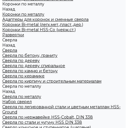
Коронки по металлу
Назад
Коронки по металлу
Адаптеры для коронок и сменные сверла
Коронки Bi-metal (легк.мет.,пласт.,дер.)
Коронки Bi-metal HSS-Co (нерж.ст.)
Развертки
Сверла
Назад
Сверла
Сверла по бетону, граниту
Сверла по дереву
Сверла по дереву спиральное
Сверла по камню и бетону
Сверла по керамике
Сверла по кирпичу и строительным материалам
Сверла по металлу
Назад
Сверла по металлу
Набор сверел
Сверла по легированной стали и цветным металлам HSS-
Ground
Сверла по нержавейке HSS-Cobalt, DIN 338
Сверла по стали и чугуну HSS DIN 338
Сверло конусное и ступенчатое (шаговые)