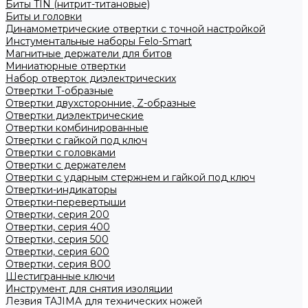
Биты TIN (нитрит-титановые)
Биты и головки
Динамометрические отвертки с точной настройкой
Инстументальные наборы Felo-Smart
Магнитные держатели для битов
Миниатюрные отвертки
Набор отверток диэлектрических
Отвертки T-образные
Отвертки двухсторонние, Z-образные
Отвертки диэлектрические
Отвертки комбинированные
Отвертки с гайкой под ключ
Отвертки с головками
Отвертки с держателем
Отвертки с ударным стержнем и гайкой под ключ
Отвертки-индикаторы
Отвертки-перевертыши
Отвертки, серия 200
Отвертки, серия 400
Отвертки, серия 500
Отвертки, серия 600
Отвертки, серия 800
Шестигранные ключи
Инструмент для снятия изоляции
Лезвия TAJIMA для технических ножей