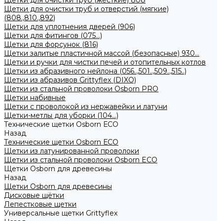
Щетки для очистки труб (жесткие) 808
Щетки для очистки труб и отверстий (мягкие)
(808.,810.,892)
Щетки для уплотнения дверей (906)
Щетки для фитингов (075...)
Щетки для форсунок (816)
Щетки залитые пластичной массой (безопасные) 930...
Щетки и ручки для чистки печей и отопительных котлов
Щетки из абразивного нейлона (056..,501..,509..,515..)
Щетки из абразивов Grittyflex (DIXO)
Щетки из стальной проволоки Osborn PRO
Щетки набивные
Щетки с проволокой из нержавейки и латуни
Щетки-метлы для уборки (104...)
Технические щетки Osborn ЕСО
Назад
Технические щетки Osborn ЕСО
Щетки из латунированной проволоки
Щетки из стальной проволоки Osborn ECO
Щетки Osborn для древесины
Назад
Щетки Osborn для древесины
Дисковые щётки
Лепестковые щетки
Универсальные щетки Grittyflex