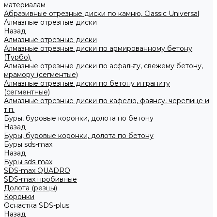
материалам
Абразивные отрезные диски по камню, Classic Universal
Алмазные отрезные диски
Назад
Алмазные отрезные диски
Алмазные отрезные диски по армированному бетону
(Турбо).
Алмазные отрезные диски по асфальту, свежему бетону,
мрамору (сегментые)
Алмазные отрезные диски по бетону и граниту
(сегментные)
Алмазные отрезные диски по кафелю, фаянсу, черепице и
т.п.
Буры, буровые коронки, долота по бетону
Назад
Буры, буровые коронки, долота по бетону
Буры sds-max
Назад
Буры sds-max
SDS-max QUADRO
SDS-max пробивные
Долота (резцы)
Коронки
Оснастка SDS-plus
Назад