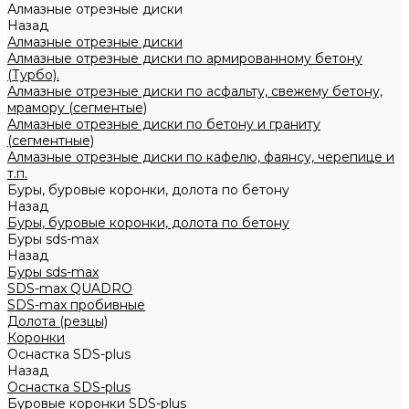
Алмазные отрезные диски
Назад
Алмазные отрезные диски
Алмазные отрезные диски по армированному бетону
(Турбо).
Алмазные отрезные диски по асфальту, свежему бетону,
мрамору (сегментые)
Алмазные отрезные диски по бетону и граниту
(сегментные)
Алмазные отрезные диски по кафелю, фаянсу, черепице и
т.п.
Буры, буровые коронки, долота по бетону
Назад
Буры, буровые коронки, долота по бетону
Буры sds-max
Назад
Буры sds-max
SDS-max QUADRO
SDS-max пробивные
Долота (резцы)
Коронки
Оснастка SDS-plus
Назад
Оснастка SDS-plus
Буровые коронки SDS-plus