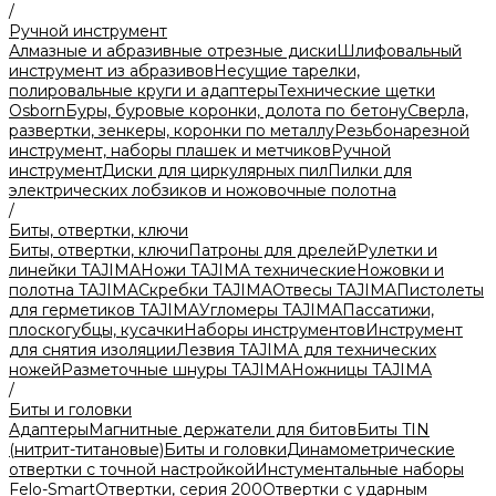
/
Ручной инструмент
Алмазные и абразивные отрезные диски
Шлифовальный
инструмент из абразивов
Несущие тарелки,
полировальные круги и адаптеры
Технические щетки
Osborn
Буры, буровые коронки, долота по бетону
Сверла,
развертки, зенкеры, коронки по металлу
Резьбонарезной
инструмент, наборы плашек и метчиков
Ручной
инструмент
Диски для циркулярных пил
Пилки для
электрических лобзиков и ножовочные полотна
/
Биты, отвертки, ключи
Биты, отвертки, ключи
Патроны для дрелей
Рулетки и
линейки TAJIMA
Ножи TAJIMA технические
Ножовки и
полотна TAJIMA
Скребки TAJIMA
Отвесы TAJIMA
Пистолеты
для герметиков TAJIMA
Угломеры TAJIMA
Пассатижи,
плоскогубцы, кусачки
Наборы инструментов
Инструмент
для снятия изоляции
Лезвия TAJIMA для технических
ножей
Разметочные шнуры TAJIMA
Ножницы TAJIMA
/
Биты и головки
Адаптеры
Магнитные держатели для битов
Биты TIN
(нитрит-титановые)
Биты и головки
Динамометрические
отвертки с точной настройкой
Инстументальные наборы
Felo-Smart
Отвертки, серия 200
Отвертки с ударным