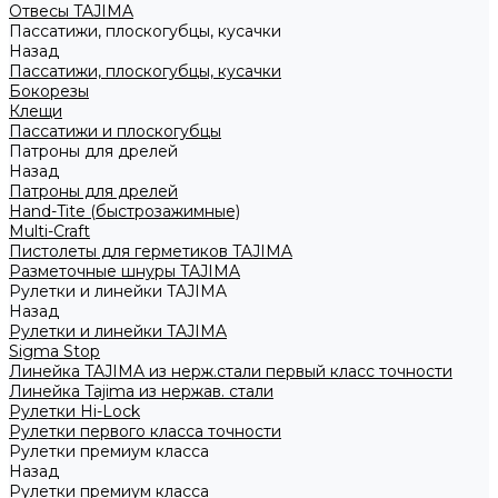
Отвесы TAJIMA
Пассатижи, плоскогубцы, кусачки
Назад
Пассатижи, плоскогубцы, кусачки
Бокорезы
Клещи
Пассатижи и плоскогубцы
Патроны для дрелей
Назад
Патроны для дрелей
Hand-Tite (быстрозажимные)
Multi-Craft
Пистолеты для герметиков TAJIMA
Разметочные шнуры TAJIMA
Рулетки и линейки TAJIMA
Назад
Рулетки и линейки TAJIMA
Sigma Stop
Линейка TAJIMA из нерж.стали первый класс точности
Линейка Tajima из нержав. стали
Рулетки Hi-Lock
Рулетки первого класса точности
Рулетки премиум класса
Назад
Рулетки премиум класса