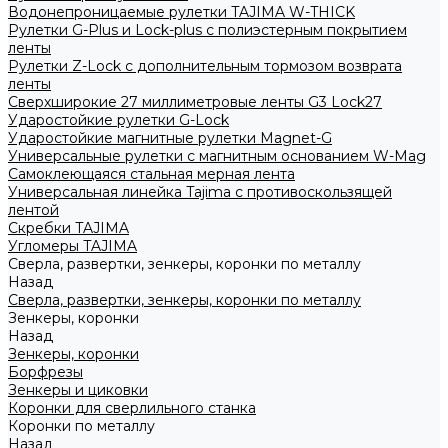
Водонепроницаемые рулетки TAJIMA W-THICK
Рулетки G-Plus и Lock-plus с полиэстерным покрытием
ленты
Рулетки Z-Lock с дополнительным тормозом возврата
ленты
Сверхширокие 27 миллиметровые ленты G3 Lock27
Ударостойкие рулетки G-Lock
Ударостойкие магнитные рулетки Magnet-G
Универсальные рулетки с магнитным основанием W-Mag
Самоклеющаяся стальная мерная лента
Универсальная линейка Tajima с противоскользящей
лентой
Скребки TAJIMA
Угломеры TAJIMA
Сверла, развертки, зенкеры, коронки по металлу
Назад
Сверла, развертки, зенкеры, коронки по металлу
Зенкеры, коронки
Назад
Зенкеры, коронки
Борфрезы
Зенкеры и циковки
Коронки для сверлильного станка
Коронки по металлу
Назад