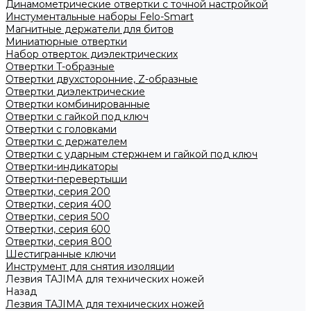
Динамометрические отвертки с точной настройкой
Инстументальные наборы Felo-Smart
Магнитные держатели для битов
Миниатюрные отвертки
Набор отверток диэлектрических
Отвертки T-образные
Отвертки двухсторонние, Z-образные
Отвертки диэлектрические
Отвертки комбинированные
Отвертки с гайкой под ключ
Отвертки с головками
Отвертки с держателем
Отвертки с ударным стержнем и гайкой под ключ
Отвертки-индикаторы
Отвертки-перевертыши
Отвертки, серия 200
Отвертки, серия 400
Отвертки, серия 500
Отвертки, серия 600
Отвертки, серия 800
Шестигранные ключи
Инструмент для снятия изоляции
Лезвия TAJIMA для технических ножей
Назад
Лезвия TAJIMA для технических ножей