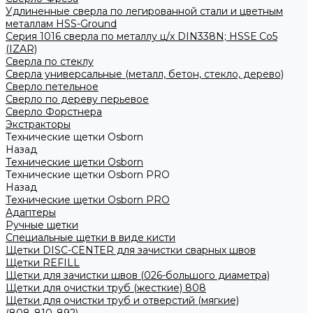
Удлиненные сверла по легированной стали и цветным
металлам HSS-Ground
Серия 1016 сверла по металлу ц/х DIN338N; HSSЕ Со5
(IZAR)
Сверла по стеклу
Сверла универсальные (металл, бетон, стекло, дерево)
Сверло петельное
Сверло по дереву перьевое
Сверло Форстнера
Экстракторы
Технические щетки Osborn
Назад
Технические щетки Osborn
Технические щетки Osborn PRO
Назад
Технические щетки Osborn PRO
Адаптеры
Ручные щетки
Специальные щетки в виде кисти
Щетки DISC-CENTER для зачистки сварных швов
Щетки REFILL
Щетки для зачистки швов (026-большого диаметра)
Щетки для очистки труб (жесткие) 808
Щетки для очистки труб и отверстий (мягкие)