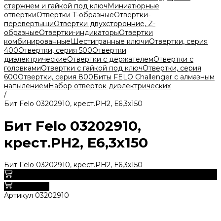
стержнем и гайкой под ключ
Миниатюрные
отвертки
Отвертки T-образные
Отвертки-
перевертыши
Отвертки двухсторонние, Z-
образные
Отвертки-индикаторы
Отвертки
комбинированные
Шестигранные ключи
Отвертки, серия
400
Отвертки, серия 500
Отвертки
диэлектрические
Отвертки с держателем
Отвертки с
головками
Отвертки с гайкой под ключ
Отвертки, серия
600
Отвертки, серия 800
Биты FELO Challenger с алмазным
напылением
Набор отверток диэлектрических
/
Бит Felo 03202910, крест.PН2, Е6,3х150
Бит Felo 03202910,
крест.PН2, Е6,3х150
Бит Felo 03202910, крест.PН2, Е6,3х150
0
В корзину
Артикул
03202910