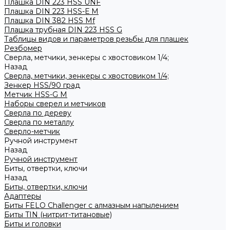
Плашка DIN 223 HSS UNF
Плашка DIN 223 HSS-Е M
Плашка DIN 382 HSS Mf
Плашка трубная DIN 223 HSS G
Таблицы видов и параметров резьбы для плашек
Резбомер
Сверла, метчики, зенкеры с хвостовиком 1/4;
Назад
Сверла, метчики, зенкеры с хвостовиком 1/4;
Зенкер HSS/90 град
Метчик HSS-G М
Наборы сверел и метчиков
Сверла по дереву
Сверла по металлу
Сверло-метчик
Ручной инструмент
Назад
Ручной инструмент
Биты, отвертки, ключи
Назад
Биты, отвертки, ключи
Адаптеры
Биты FELO Challenger с алмазным напылением
Биты TIN (нитрит-титановые)
Биты и головки