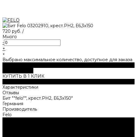
720 руб.
/
Много
-
+
×
Выбрано максимальное количество, доступное для заказа
В корзину
ДОБАВЛЕНО
КУПИТЬ В 1 КЛИК
Описание
Характеристики
Отзывы
Бит ""felo"", крест.PН2, Е6,3х150"
Германия
Производитель
Felo
Нужна консультация?
Подробно расскажем о наших услугах, видах работ и
типовых проектах, рассчитаем стоимость и подготовим
индивидуальное предложение!