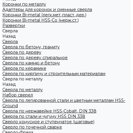
Коронки по металлу
Адаптеры для коронок и сменные сверла
Коронки Bi-metal (легк.мет.,пласт.,дер.)
Коронки Bi-metal HSS-Co (нерж.ст.)
Развертки
Сверла
Назад
Сверла
Сверла по бетону, граниту
Сверла по дереву
Сверла по дереву спиральное
Сверла по камню и бетону
Сверла по керамике
Сверла по кирпичу и строительным материалам
Сверла по металлу
Назад
Сверла по металлу
Набор сверел
Сверла по легированной стали и цветным металлам HSS-
Ground
Сверла по нержавейке HSS-Cobalt, DIN 338
Сверла по стали и чугуну HSS DIN 338
Сверло конусное и ступенчатое (шаговые)
Сверло по точечной сварке
Сверло-Фреза