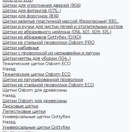
(808.,810.,892)
Щетки для уплотнения дверей (906)
Щетки для фитингов (075...)
Щетки для форсунок (816)
Щетки залитые пластичной массой (безопасные) 930...
Щетки и ручки для чистки печей и отопительных котлов
Щетки из абразивного нейлона (056..,501..,509..,515..)
Щетки из абразивов Grittyflex (DIXO)
Щетки из стальной проволоки Osborn PRO
Щетки набивные
Щетки с проволокой из нержавейки и латуни
Щетки-метлы для уборки (104...)
Технические щетки Osborn ЕСО
Назад
Технические щетки Osborn ЕСО
Щетки из латунированной проволоки
Щетки из стальной проволоки Osborn ECO
Щетки Osborn для древесины
Назад
Щетки Osborn для древесины
Дисковые щётки
Лепестковые щетки
Универсальные щетки Grittyflex
Назад
Универсальные щетки Grittyflex