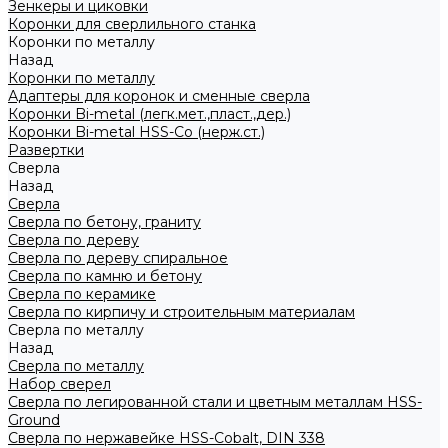
Зенкеры и циковки
Коронки для сверлильного станка
Коронки по металлу
Назад
Коронки по металлу
Адаптеры для коронок и сменные сверла
Коронки Bi-metal (легк.мет.,пласт.,дер.)
Коронки Bi-metal HSS-Co (нерж.ст.)
Развертки
Сверла
Назад
Сверла
Сверла по бетону, граниту
Сверла по дереву
Сверла по дереву спиральное
Сверла по камню и бетону
Сверла по керамике
Сверла по кирпичу и строительным материалам
Сверла по металлу
Назад
Сверла по металлу
Набор сверел
Сверла по легированной стали и цветным металлам HSS-
Ground
Сверла по нержавейке HSS-Cobalt, DIN 338