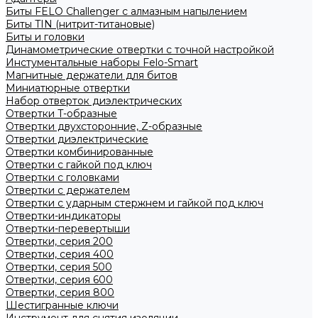
Биты FELO Challenger с алмазным напылением
Биты TIN (нитрит-титановые)
Биты и головки
Динамометрические отвертки с точной настройкой
Инстументальные наборы Felo-Smart
Магнитные держатели для битов
Миниатюрные отвертки
Набор отверток диэлектрических
Отвертки T-образные
Отвертки двухсторонние, Z-образные
Отвертки диэлектрические
Отвертки комбинированные
Отвертки с гайкой под ключ
Отвертки с головками
Отвертки с держателем
Отвертки с ударным стержнем и гайкой под ключ
Отвертки-индикаторы
Отвертки-перевертыши
Отвертки, серия 200
Отвертки, серия 400
Отвертки, серия 500
Отвертки, серия 600
Отвертки, серия 800
Шестигранные ключи