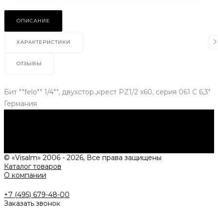
ОПИСАНИЕ
ХАРАКТЕРИСТИКИ
ОТЗЫВЫ
Бит ""felo"" 1/4"", двухстор.,крест PZ1/2 х60, серия 061 С 6,3"
Германия
Нужна консультация?
Подробно расскажем о наших услугах, видах работ и
типовых проектах, рассчитаем стоимость и подготовим
индивидуальное предложение!
Задать вопрос
© «Visalm» 2006 - 2026, Все права защищены
Каталог товаров
О компании
+7 (495) 679-48-00
Заказать звонок