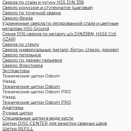
Сверла по стали и чугуну HSS DIN 338
Сверло конусное и ступенчатое (шаговые)
Сверло по точечной сварке
Сверло-Фреза
Удлиненные сверла по легированной стали и цветным
металлам HSS-Ground
Серия 1016 сверла по металлу ц/х DIN338N; HSSЕ Со5
(IZAR)
Сверла по стеклу
Сверла универсальные (металл, бетон, стекло, дерево)
Сверло петельное
Сверло по дереву перьевое
Сверло Форстнера
Экстракторы
Технические щетки Osborn
Назад
Технические щетки Osborn
Технические щетки Osborn PRO
Назад
Технические щетки Osborn PRO
Адаптеры
Ручные щетки
Специальные щетки в виде кисти
Щетки DISC-CENTER для зачистки сварных швов
Щетки REFILL