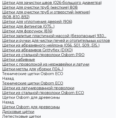
Щетки для зачистки швов (026-большого диаметра)
Щетки для очистки труб (жесткие) 808
Щетки для очистки труб и отверстий (мягкие)
(808.,810.,892)
Щетки для уплотнения дверей (906)
Щетки для фитингов (075...)
Щетки для форсунок (816)
Щетки залитые пластичной массой (безопасные) 930...
Щетки и ручки для чистки печей и отопительных котлов
Щетки из абразивного нейлона (056..,501..,509..,515..)
Щетки из абразивов Grittyflex (DIXO)
Щетки из стальной проволоки Osborn PRO
Щетки набивные
Щетки с проволокой из нержавейки и латуни
Щетки-метлы для уборки (104...)
Технические щетки Osborn ЕСО
Назад
Технические щетки Osborn ЕСО
Щетки из латунированной проволоки
Щетки из стальной проволоки Osborn ECO
Щетки Osborn для древесины
Назад
Щетки Osborn для древесины
Дисковые щётки
Лепестковые щетки