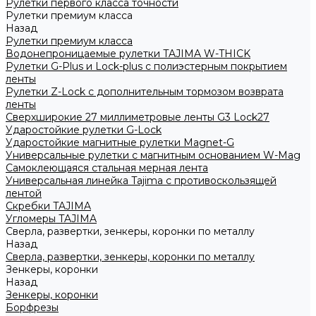
Рулетки первого класса точности
Рулетки премиум класса
Назад
Рулетки премиум класса
Водонепроницаемые рулетки TAJIMA W-THICK
Рулетки G-Plus и Lock-plus с полиэстерным покрытием
ленты
Рулетки Z-Lock с дополнительным тормозом возврата
ленты
Сверхширокие 27 миллиметровые ленты G3 Lock27
Ударостойкие рулетки G-Lock
Ударостойкие магнитные рулетки Magnet-G
Универсальные рулетки с магнитным основанием W-Mag
Самоклеющаяся стальная мерная лента
Универсальная линейка Tajima с противоскользящей
лентой
Скребки TAJIMA
Угломеры TAJIMA
Сверла, развертки, зенкеры, коронки по металлу
Назад
Сверла, развертки, зенкеры, коронки по металлу
Зенкеры, коронки
Назад
Зенкеры, коронки
Борфрезы