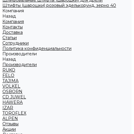
Шлифовальные штифты (шарошки) для дрели
Штифты (шарошки) розовый эделькорунд, зерно 40
Компания
Назад
Компания
Контакты
Доставка
Статьи
Сотрудники
Политика конфиденциальности
Производители
Назад
Производители
RUKO
FELO
TAJIMA
VOLKEL
OSBORN
CD JUWEL
HAWERA
IZAR
TOROFLEX
ALPEN
Отзывы
Акции