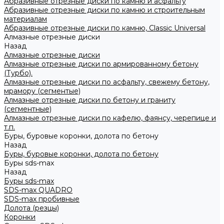
Абразивные отрезные диски по камню и асфальту
Абразивные отрезные диски по камню и строительным
материалам
Абразивные отрезные диски по камню, Classic Universal
Алмазные отрезные диски
Назад
Алмазные отрезные диски
Алмазные отрезные диски по армированному бетону
(Турбо).
Алмазные отрезные диски по асфальту, свежему бетону,
мрамору (сегментые)
Алмазные отрезные диски по бетону и граниту
(сегментные)
Алмазные отрезные диски по кафелю, фаянсу, черепице и
т.п.
Буры, буровые коронки, долота по бетону
Назад
Буры, буровые коронки, долота по бетону
Буры sds-max
Назад
Буры sds-max
SDS-max QUADRO
SDS-max пробивные
Долота (резцы)
Коронки