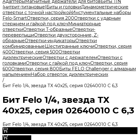
Адаптеры
Магнитные держатели для битов
Биты TIN
(нитрит-титановые)
Биты и головки
Динамометрические
отвертки с точной настройкой
Инстументальные наборы
Felo-Smart
Отвертки, серия 200
Отвертки с ударным
стержнем и гайкой под ключ
Миниатюрные
отвертки
Отвертки T-образные
Отвертки-
перевертыши
Отвертки двухсторонние, Z-
образные
Отвертки-индикаторы
Отвертки
комбинированные
Шестигранные ключи
Отвертки, серия
400
Отвертки, серия 500
Отвертки
диэлектрические
Отвертки с держателем
Отвертки с
головками
Отвертки с гайкой под ключ
Отвертки, серия
600
Отвертки, серия 800
Биты FELO Challenger с алмазным
напылением
Набор отверток диэлектрических
/
Бит Felo 1/4, звезда ТХ 40х25, серия 02640010 С 6,3
Бит Felo 1/4, звезда ТХ
40х25, серия 02640010 С 6,3
Бит Felo 1/4, звезда ТХ 40х25, серия 02640010 С 6,3
0
В корзину