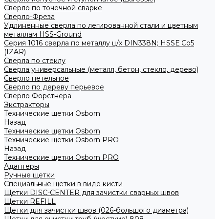
Сверло по точечной сварке
Сверло-Фреза
Удлиненные сверла по легированной стали и цветным
металлам HSS-Ground
Серия 1016 сверла по металлу ц/х DIN338N; HSSЕ Со5
(IZAR)
Сверла по стеклу
Сверла универсальные (металл, бетон, стекло, дерево)
Сверло петельное
Сверло по дереву перьевое
Сверло Форстнера
Экстракторы
Технические щетки Osborn
Назад
Технические щетки Osborn
Технические щетки Osborn PRO
Назад
Технические щетки Osborn PRO
Адаптеры
Ручные щетки
Специальные щетки в виде кисти
Щетки DISC-CENTER для зачистки сварных швов
Щетки REFILL
Щетки для зачистки швов (026-большого диаметра)