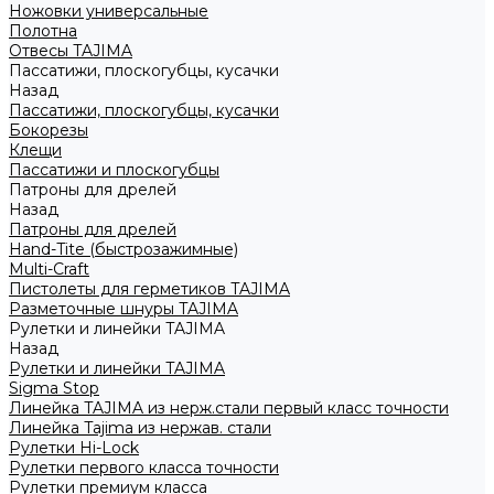
Ножовки универсальные
Полотна
Отвесы TAJIMA
Пассатижи, плоскогубцы, кусачки
Назад
Пассатижи, плоскогубцы, кусачки
Бокорезы
Клещи
Пассатижи и плоскогубцы
Патроны для дрелей
Назад
Патроны для дрелей
Hand-Tite (быстрозажимные)
Multi-Craft
Пистолеты для герметиков TAJIMA
Разметочные шнуры TAJIMA
Рулетки и линейки TAJIMA
Назад
Рулетки и линейки TAJIMA
Sigma Stop
Линейка TAJIMA из нерж.стали первый класс точности
Линейка Tajima из нержав. стали
Рулетки Hi-Lock
Рулетки первого класса точности
Рулетки премиум класса