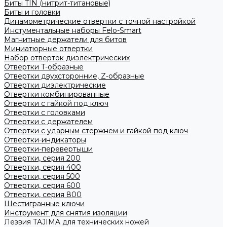
Биты TIN (нитрит-титановые)
Биты и головки
Динамометрические отвертки с точной настройкой
Инстументальные наборы Felo-Smart
Магнитные держатели для битов
Миниатюрные отвертки
Набор отверток диэлектрических
Отвертки T-образные
Отвертки двухсторонние, Z-образные
Отвертки диэлектрические
Отвертки комбинированные
Отвертки с гайкой под ключ
Отвертки с головками
Отвертки с держателем
Отвертки с ударным стержнем и гайкой под ключ
Отвертки-индикаторы
Отвертки-перевертыши
Отвертки, серия 200
Отвертки, серия 400
Отвертки, серия 500
Отвертки, серия 600
Отвертки, серия 800
Шестигранные ключи
Инструмент для снятия изоляции
Лезвия TAJIMA для технических ножей