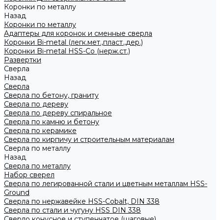
Коронки по металлу
Назад
Коронки по металлу
Адаптеры для коронок и сменные сверла
Коронки Bi-metal (легк.мет.,пласт.,дер.)
Коронки Bi-metal HSS-Co (нерж.ст.)
Развертки
Сверла
Назад
Сверла
Сверла по бетону, граниту
Сверла по дереву
Сверла по дереву спиральное
Сверла по камню и бетону
Сверла по керамике
Сверла по кирпичу и строительным материалам
Сверла по металлу
Назад
Сверла по металлу
Набор сверел
Сверла по легированной стали и цветным металлам HSS-
Ground
Сверла по нержавейке HSS-Cobalt, DIN 338
Сверла по стали и чугуну HSS DIN 338
Сверло конусное и ступенчатое (шаговые)