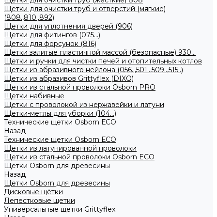
Щетки для очистки труб (жесткие) 808
Щетки для очистки труб и отверстий (мягкие)
(808.,810.,892)
Щетки для уплотнения дверей (906)
Щетки для фитингов (075...)
Щетки для форсунок (816)
Щетки залитые пластичной массой (безопасные) 930...
Щетки и ручки для чистки печей и отопительных котлов
Щетки из абразивного нейлона (056..,501..,509..,515..)
Щетки из абразивов Grittyflex (DIXO)
Щетки из стальной проволоки Osborn PRO
Щетки набивные
Щетки с проволокой из нержавейки и латуни
Щетки-метлы для уборки (104...)
Технические щетки Osborn ЕСО
Назад
Технические щетки Osborn ЕСО
Щетки из латунированной проволоки
Щетки из стальной проволоки Osborn ECO
Щетки Osborn для древесины
Назад
Щетки Osborn для древесины
Дисковые щётки
Лепестковые щетки
Универсальные щетки Grittyflex