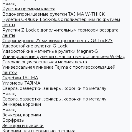
Назад
Рулетки премиум класса
Водонепроницаемые рулетки TAJIMA W-THICK
Рулетки G-Plus и Lock-plus с полиэстерным покрытием
ленты
Рулетки Z-Lock с дополнительным тормозом возврата
ленты
Сверхширокие 27 миллиметровые ленты G3 Lock27
Ударостойкие рулетки G-Lock
Ударостойкие магнитные рулетки Magnet-G
Универсальные рулетки с магнитным основанием W-Mag
Самоклеющаяся стальная мерная лента
Универсальная линейка Tajima с противоскользящей
лентой
Скребки TAJIMA
Угломеры TAJIMA
Сверла, развертки, зенкеры, коронки по металлу
Назад
Сверла, развертки, зенкеры, коронки по металлу
Зенкеры, коронки
Назад
Зенкеры, коронки
Борфрезы
Зенкеры и циковки
Коронки для сверлильного станка