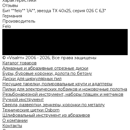
Характеристики
Отзывы
Бит ""felo"" 1/4"", звезда ТХ 40х25, серия 026 С 6,3"
Германия
Производитель
Felo
Нужна консультация?
Подробно расскажем о наших услугах, видах работ и
типовых проектах, рассчитаем стоимость и подготовим
индивидуальное предложение!
Задать вопрос
© «Visalm» 2006 - 2026, Все права защищены
Каталог товаров
Алмазные и абразивные отрезные диски
Буры, буровые коронки, долота по бетону
Диски для циркулярных пил
Несущие тарелки, полировальные круги и адаптеры
Пилки для электрических лобзиков и ножовочные полотна
Резьбонарезной инструмент, наборы плашек и метчиков
Ручной инструмент
Сверла, развертки, зенкеры, коронки по металлу
Технические щетки Osborn
Шлифовальный инструмент из абразивов
О компании
Контакты