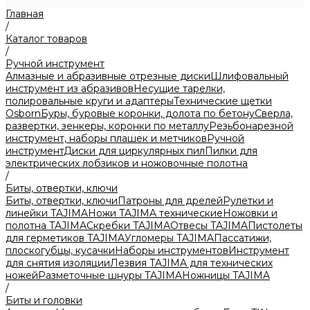
Главная
/
Каталог товаров
/
Ручной инструмент
Алмазные и абразивные отрезные диски
Шлифовальный
инструмент из абразивов
Несущие тарелки,
полировальные круги и адаптеры
Технические щетки
Osborn
Буры, буровые коронки, долота по бетону
Сверла,
развертки, зенкеры, коронки по металлу
Резьбонарезной
инструмент, наборы плашек и метчиков
Ручной
инструмент
Диски для циркулярных пил
Пилки для
электрических лобзиков и ножовочные полотна
/
Биты, отвертки, ключи
Биты, отвертки, ключи
Патроны для дрелей
Рулетки и
линейки TAJIMA
Ножи TAJIMA технические
Ножовки и
полотна TAJIMA
Скребки TAJIMA
Отвесы TAJIMA
Пистолеты
для герметиков TAJIMA
Угломеры TAJIMA
Пассатижи,
плоскогубцы, кусачки
Наборы инструментов
Инструмент
для снятия изоляции
Лезвия TAJIMA для технических
ножей
Разметочные шнуры TAJIMA
Ножницы TAJIMA
/
Биты и головки