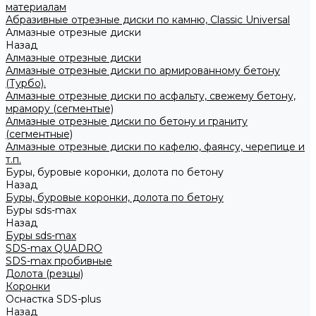
материалам
Абразивные отрезные диски по камню, Classic Universal
Алмазные отрезные диски
Назад
Алмазные отрезные диски
Алмазные отрезные диски по армированному бетону
(Турбо).
Алмазные отрезные диски по асфальту, свежему бетону,
мрамору (сегментые)
Алмазные отрезные диски по бетону и граниту
(сегментные)
Алмазные отрезные диски по кафелю, фаянсу, черепице и
т.п.
Буры, буровые коронки, долота по бетону
Назад
Буры, буровые коронки, долота по бетону
Буры sds-max
Назад
Буры sds-max
SDS-max QUADRO
SDS-max пробивные
Долота (резцы)
Коронки
Оснастка SDS-plus
Назад