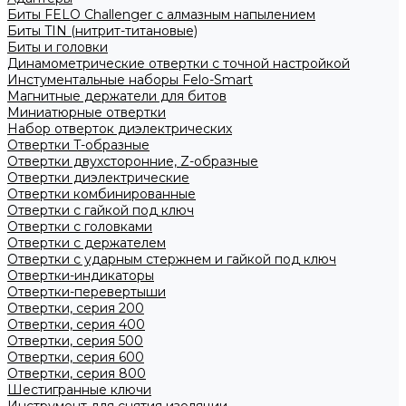
Биты FELO Challenger с алмазным напылением
Биты TIN (нитрит-титановые)
Биты и головки
Динамометрические отвертки с точной настройкой
Инстументальные наборы Felo-Smart
Магнитные держатели для битов
Миниатюрные отвертки
Набор отверток диэлектрических
Отвертки T-образные
Отвертки двухсторонние, Z-образные
Отвертки диэлектрические
Отвертки комбинированные
Отвертки с гайкой под ключ
Отвертки с головками
Отвертки с держателем
Отвертки с ударным стержнем и гайкой под ключ
Отвертки-индикаторы
Отвертки-перевертыши
Отвертки, серия 200
Отвертки, серия 400
Отвертки, серия 500
Отвертки, серия 600
Отвертки, серия 800
Шестигранные ключи