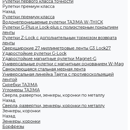
Рулетки первого класса точности
Рулетки премиум класса
Назад
Рулетки премиум класса
Водонепроницаемые рулетки TAJIMA W-THICK
Рулетки G-Plus и Lock-plus с полиэстерным покрытием
ленты
Рулетки Z-Lock с дополнительным тормозом возврата
ленты
Сверхширокие 27 миллиметровые ленты G3 Lock27
Ударостойкие рулетки G-Lock
Ударостойкие магнитные рулетки Magnet-G
Универсальные рулетки с магнитным основанием W-Mag
Самоклеющаяся стальная мерная лента
Универсальная линейка Tajima с противоскользящей
лентой
Скребки TAJIMA
Угломеры TAJIMA
Сверла, развертки, зенкеры, коронки по металлу
Назад
Сверла, развертки, зенкеры, коронки по металлу
Зенкеры, коронки
Назад
Зенкеры, коронки
Борфрезы