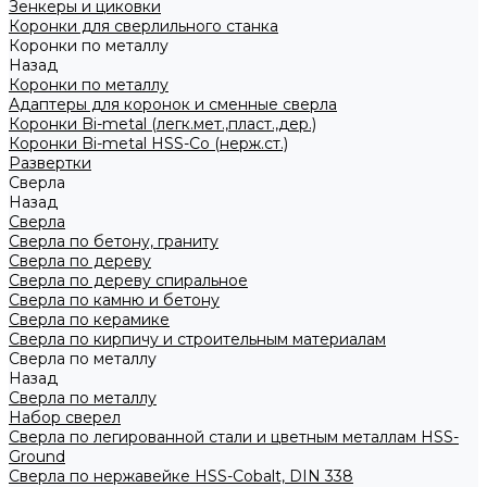
Зенкеры и циковки
Коронки для сверлильного станка
Коронки по металлу
Назад
Коронки по металлу
Адаптеры для коронок и сменные сверла
Коронки Bi-metal (легк.мет.,пласт.,дер.)
Коронки Bi-metal HSS-Co (нерж.ст.)
Развертки
Сверла
Назад
Сверла
Сверла по бетону, граниту
Сверла по дереву
Сверла по дереву спиральное
Сверла по камню и бетону
Сверла по керамике
Сверла по кирпичу и строительным материалам
Сверла по металлу
Назад
Сверла по металлу
Набор сверел
Сверла по легированной стали и цветным металлам HSS-
Ground
Сверла по нержавейке HSS-Cobalt, DIN 338