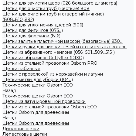
Щетки для зачистки швов (026-большого диаметра)
Щетки для очистки труб (жесткие) 808
Щетки для очистки труб и отверстий (мягкие)
(808.,810.,892)
Щетки для уплотнения дверей (906)
Щетки для фитингов (075...)
Щетки для форсунок (816)
Щетки залитые пластичной массой (безопасные) 930...
Щетки и ручки для чистки печей и отопительных котлов
Щетки из абразивного нейлона (056..,501..,509..,515..)
Щетки из абразивов Grittyflex (DIXO)
Щетки из стальной проволоки Osborn PRO
Щетки набивные
Щетки с проволокой из нержавейки и латуни
Щетки-метлы для уборки (104...)
Технические щетки Osborn ЕСО
Назад
Технические щетки Osborn ЕСО
Щетки из латунированной проволоки
Щетки из стальной проволоки Osborn ECO
Щетки Osborn для древесины
Назад
Щетки Osborn для древесины
Дисковые щётки
Лепестковые щетки