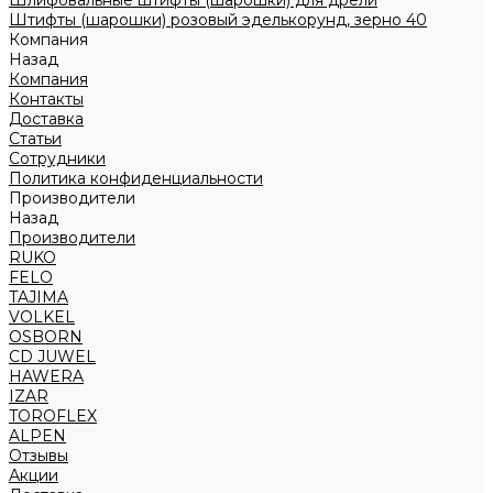
Шлифовальные штифты (шарошки) для дрели
Штифты (шарошки) розовый эделькорунд, зерно 40
Компания
Назад
Компания
Контакты
Доставка
Статьи
Сотрудники
Политика конфиденциальности
Производители
Назад
Производители
RUKO
FELO
TAJIMA
VOLKEL
OSBORN
CD JUWEL
HAWERA
IZAR
TOROFLEX
ALPEN
Отзывы
Акции