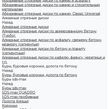
Абразивные отрезные диски по камню и асфальту
Абразивные отрезные диски по камню и строительным
материалам
Абразивные отрезные диски по камню, Classic Universal
Алмазные отрезные диски
Назад
Алмазные отрезные диски
Алмазные отрезные диски по армированному бетону
(Турбо).
Алмазные отрезные диски по асфальту, свежему бетону,
мрамору (сегментые)
Алмазные отрезные диски по бетону и граниту
(сегментные)
Алмазные отрезные диски по кафелю, фаянсу, черепице и
т.п.
Буры, буровые коронки, долота по бетону
Назад
Буры, буровые коронки, долота по бетону
Буры sds-max
Назад
Буры sds-max
SDS-max QUADRO
SDS-max пробивные
Долота (резцы)
Коронки