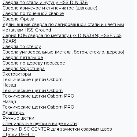
Сверла по стали и чугуну HSS DIN 338
Сверло конусное и ступенчатое (шаговые)
Сверло по точечной сварке
Сверло-Фреза
Удлиненные сверла по легированной стали и цветным
металлам HSS-Ground
Серия 1016 сверла по металлу ц/х DIN338N; HSSЕ Со5
(IZAR)
Сверла по стеклу
Сверла универсальные (металл, бетон, стекло, дерево)
Сверло петельное
Сверло по дереву перьевое
Сверло Форстнера
Экстракторы
Технические щетки Osborn
Назад
Технические щетки Osborn
Технические щетки Osborn PRO
Назад
Технические щетки Osborn PRO
Адаптеры
Ручные щетки
Специальные щетки в виде кисти
Щетки DISC-CENTER для зачистки сварных швов
Щетки REFILL