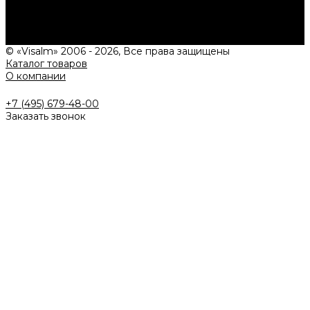
Подробно расскажем о наших услугах, видах работ и
типовых проектах, рассчитаем стоимость и подготовим
индивидуальное предложение!
Задать вопрос
© «Visalm» 2006 - 2026, Все права защищены
Каталог товаров
О компании
+7 (495) 679-48-00
Заказать звонок