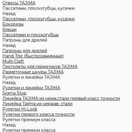
Отвесы TAJIMA
Пассатижи, плоскогубцы, кусачки
Назад
Пассатижи, плоскогубцы, кусачки
Бокорезы
Клещи
Пассатижи и плоскогубцы
Патроны для дрелей
Назад
Патроны для дрелей
Hand-Tite (быстрозажимные)
Multi-Craft
Пистолеты для герметиков TAJIMA
Разметочные шнуры TAJIMA
Рулетки и линейки TAJIMA
Назад
Рулетки и линейки TAJIMA
Sigma Stop
Линейка TAJIMA из нерж.стали первый класс точности
Линейка Tajima из нержав. стали
Рулетки Hi-Lock
Рулетки первого класса точности
Рулетки премиум класса
Назад
Рулетки премиум класса