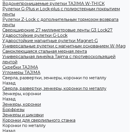
Водонепроницаемые рулетки TAJIMA W-THICK
Рулетки G-Plus и Lock-plus с полиэстерным покрытием
ленты
Рулетки Z-Lock с дополнительным тормозом возврата
ленты
Сверхширокие 27 миллиметровые ленты G3 Lock27
Ударостойкие рулетки G-Lock
Ударостойкие магнитные рулетки Magnet-G
Универсальные рулетки с магнитным основанием W-Mag
Самоклеющаяся стальная мерная лента
Универсальная линейка Tajima с противоскользящей
лентой
Скребки TAJIMA
Угломеры TAJIMA
Сверла, развертки, зенкеры, коронки по металлу
Назад
Сверла, развертки, зенкеры, коронки по металлу
Зенкеры, коронки
Назад
Зенкеры, коронки
Борфрезы
Зенкеры и циковки
Коронки для сверлильного станка
Коронки по металлу
Назад