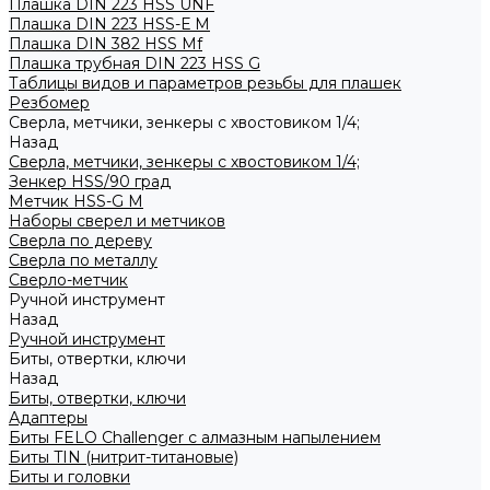
Плашка DIN 223 HSS UNF
Плашка DIN 223 HSS-Е M
Плашка DIN 382 HSS Mf
Плашка трубная DIN 223 HSS G
Таблицы видов и параметров резьбы для плашек
Резбомер
Сверла, метчики, зенкеры с хвостовиком 1/4;
Назад
Сверла, метчики, зенкеры с хвостовиком 1/4;
Зенкер HSS/90 град
Метчик HSS-G М
Наборы сверел и метчиков
Сверла по дереву
Сверла по металлу
Сверло-метчик
Ручной инструмент
Назад
Ручной инструмент
Биты, отвертки, ключи
Назад
Биты, отвертки, ключи
Адаптеры
Биты FELO Challenger с алмазным напылением
Биты TIN (нитрит-титановые)
Биты и головки