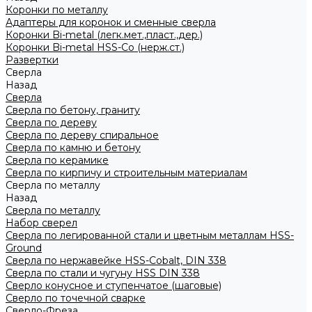
Коронки по металлу
Адаптеры для коронок и сменные сверла
Коронки Bi-metal (легк.мет.,пласт.,дер.)
Коронки Bi-metal HSS-Co (нерж.ст.)
Развертки
Сверла
Назад
Сверла
Сверла по бетону, граниту
Сверла по дереву
Сверла по дереву спиральное
Сверла по камню и бетону
Сверла по керамике
Сверла по кирпичу и строительным материалам
Сверла по металлу
Назад
Сверла по металлу
Набор сверел
Сверла по легированной стали и цветным металлам HSS-
Ground
Сверла по нержавейке HSS-Cobalt, DIN 338
Сверла по стали и чугуну HSS DIN 338
Сверло конусное и ступенчатое (шаговые)
Сверло по точечной сварке
Сверло-Фреза