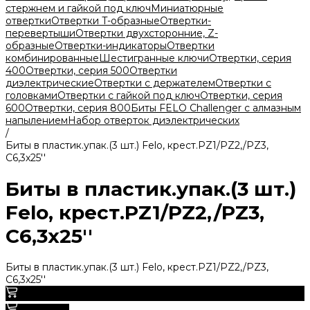
стержнем и гайкой под ключ
Миниатюрные
отвертки
Отвертки T-образные
Отвертки-
перевертыши
Отвертки двухсторонние, Z-
образные
Отвертки-индикаторы
Отвертки
комбинированные
Шестигранные ключи
Отвертки, серия
400
Отвертки, серия 500
Отвертки
диэлектрические
Отвертки с держателем
Отвертки с
головками
Отвертки с гайкой под ключ
Отвертки, серия
600
Отвертки, серия 800
Биты FELO Challenger с алмазным
напылением
Набор отверток диэлектрических
/
Биты в пластик.упак.(3 шт.) Felo, крест.PZ1/PZ2,/PZ3,
С6,3х25''
Биты в пластик.упак.(3 шт.)
Felo, крест.PZ1/PZ2,/PZ3,
С6,3х25''
Биты в пластик.упак.(3 шт.) Felo, крест.PZ1/PZ2,/PZ3,
С6,3х25''
0
В корзину