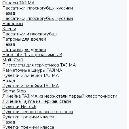
Отвесы TAJIMA
Пассатижи, плоскогубцы, кусачки
Назад
Пассатижи, плоскогубцы, кусачки
Бокорезы
Клещи
Пассатижи и плоскогубцы
Патроны для дрелей
Назад
Патроны для дрелей
Hand-Tite (быстрозажимные)
Multi-Craft
Пистолеты для герметиков TAJIMA
Разметочные шнуры TAJIMA
Рулетки и линейки TAJIMA
Назад
Рулетки и линейки TAJIMA
Sigma Stop
Линейка TAJIMA из нерж.стали первый класс точности
Линейка Tajima из нержав. стали
Рулетки Hi-Lock
Рулетки первого класса точности
Рулетки премиум класса
Назад
Рулетки премиум класса