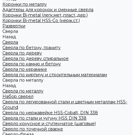
Коронки по металлу
Адаптеры для коронок и сменные сверла
Коронки Bi-metal (легк.мет.,пласт.,дер.)
Коронки Bi-metal HSS-Co (нерж.ст.)
Развертки
Сверла
Назад
Сверла
Сверла по бетону, граниту
Сверла по дереву
Сверла по дереву спиральное
Сверла по камню и бетону
Сверла по керамике
Сверла по кирпичу и строительным материалам
Сверла по металлу
Назад
Сверла по металлу
Набор сверел
Сверла по легированной стали и цветным металлам HSS-
Ground
Сверла по нержавейке HSS-Cobalt, DIN 338
Сверла по стали и чугуну HSS DIN 338
Сверло конусное и ступенчатое (шаговые)
Сверло по точечной сварке
Сверло-Фреза