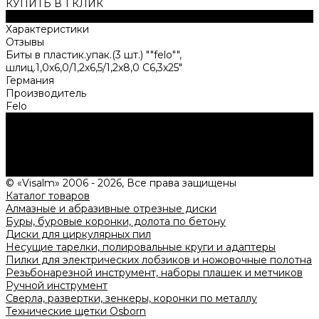
КУПИТЬ В 1 КЛИК
Описание
Характеристики
Отзывы
Биты в пластик.упак.(3 шт.) ""felo"",
шлиц.1,0х6,0/1,2х6,5/1,2х8,0 С6,3х25"
Германия
Производитель
Felo
Нужна консультация?
Подробно расскажем о наших услугах, видах работ и
типовых проектах, рассчитаем стоимость и подготовим
индивидуальное предложение!
Задать вопрос
© «Visalm» 2006 - 2026, Все права защищены
Каталог товаров
Алмазные и абразивные отрезные диски
Буры, буровые коронки, долота по бетону
Диски для циркулярных пил
Несущие тарелки, полировальные круги и адаптеры
Пилки для электрических лобзиков и ножовочные полотна
Резьбонарезной инструмент, наборы плашек и метчиков
Ручной инструмент
Сверла, развертки, зенкеры, коронки по металлу
Технические щетки Osborn