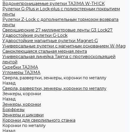
Водонепроницаемые рулетки TAJIMA W-THICK
Рулетки G-Plus и Lock-plus с полиэстерным покрытием
ленты
Рулетки Z-Lock с дополнительным тормозом возврата
ленты
Сверхширокие 27 миллиметровые ленты G3 Lock27
Ударостойкие рулетки G-Lock
Ударостойкие магнитные рулетки Magnet-G
Универсальные рулетки с магнитным основанием W-Mag
Самоклеющаяся стальная мерная лента
Универсальная линейка Tajima с противоскользящей
лентой
Скребки TAJIMA
Угломеры TAJIMA
Сверла, развертки, зенкеры, коронки по металлу
Назад
Сверла, развертки, зенкеры, коронки по металлу
Зенкеры, коронки
Назад
Зенкеры, коронки
Борфрезы
Зенкеры и циковки
Коронки для сверлильного станка
Коронки по металлу
Назад