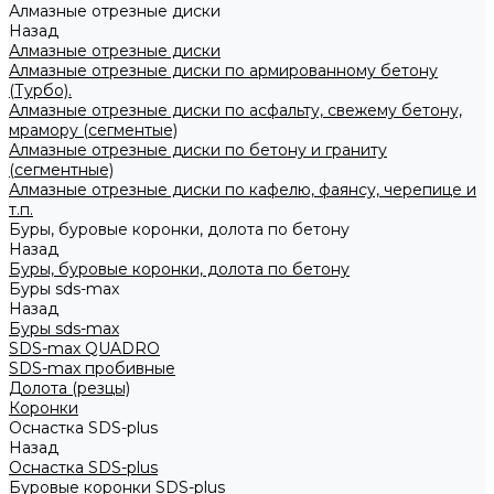
Алмазные отрезные диски
Назад
Алмазные отрезные диски
Алмазные отрезные диски по армированному бетону
(Турбо).
Алмазные отрезные диски по асфальту, свежему бетону,
мрамору (сегментые)
Алмазные отрезные диски по бетону и граниту
(сегментные)
Алмазные отрезные диски по кафелю, фаянсу, черепице и
т.п.
Буры, буровые коронки, долота по бетону
Назад
Буры, буровые коронки, долота по бетону
Буры sds-max
Назад
Буры sds-max
SDS-max QUADRO
SDS-max пробивные
Долота (резцы)
Коронки
Оснастка SDS-plus
Назад
Оснастка SDS-plus
Буровые коронки SDS-plus