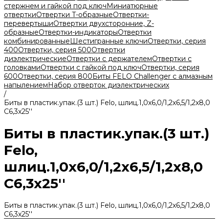
стержнем и гайкой под ключ
Миниатюрные
отвертки
Отвертки T-образные
Отвертки-
перевертыши
Отвертки двухсторонние, Z-
образные
Отвертки-индикаторы
Отвертки
комбинированные
Шестигранные ключи
Отвертки, серия
400
Отвертки, серия 500
Отвертки
диэлектрические
Отвертки с держателем
Отвертки с
головками
Отвертки с гайкой под ключ
Отвертки, серия
600
Отвертки, серия 800
Биты FELO Challenger с алмазным
напылением
Набор отверток диэлектрических
/
Биты в пластик.упак.(3 шт.) Felo, шлиц.1,0х6,0/1,2х6,5/1,2х8,0
С6,3х25''
Биты в пластик.упак.(3 шт.)
Felo,
шлиц.1,0х6,0/1,2х6,5/1,2х8,0
С6,3х25''
Биты в пластик.упак.(3 шт.) Felo, шлиц.1,0х6,0/1,2х6,5/1,2х8,0
С6,3х25''