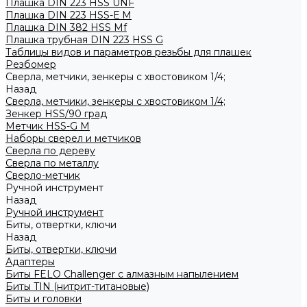
Плашка DIN 223 HSS UNF
Плашка DIN 223 HSS-Е M
Плашка DIN 382 HSS Mf
Плашка трубная DIN 223 HSS G
Таблицы видов и параметров резьбы для плашек
Резбомер
Сверла, метчики, зенкеры с хвостовиком 1/4;
Назад
Сверла, метчики, зенкеры с хвостовиком 1/4;
Зенкер HSS/90 град
Метчик HSS-G М
Наборы сверел и метчиков
Сверла по дереву
Сверла по металлу
Сверло-метчик
Ручной инструмент
Назад
Ручной инструмент
Биты, отвертки, ключи
Назад
Биты, отвертки, ключи
Адаптеры
Биты FELO Challenger с алмазным напылением
Биты TIN (нитрит-титановые)
Биты и головки