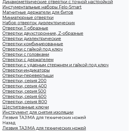
Динамометрические отвертки с точной настройкой
Инстументальные наборы Felo-Smart
Магнитные держатели для битов
Миниатюрные отвертки
Набор отверток диэлектрических
Отвертки T-образные
Отвертки двухсторонние, Z-образные
Отвертки диэлектрические
Отвертки комбинированные
Отвертки с гайкой под ключ
Отвертки с головками
Отвертки с держателем
Отвертки с ударным стержнем и гайкой под ключ
Отвертки-индикаторы
Отвертки-перевертыши
Отвертки, серия 200
Отвертки, серия 400
Отвертки, серия 500
Отвертки, серия 600
Отвертки, серия 800
Шестигранные ключи
Инструмент для снятия изоляции
Лезвия TAJIMA для технических ножей
Назад
Лезвия TAJIMA для технических ножей