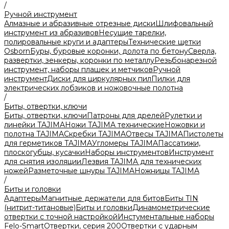
/
Ручной инструмент
Алмазные и абразивные отрезные диски
Шлифовальный
инструмент из абразивов
Несущие тарелки,
полировальные круги и адаптеры
Технические щетки
Osborn
Буры, буровые коронки, долота по бетону
Сверла,
развертки, зенкеры, коронки по металлу
Резьбонарезной
инструмент, наборы плашек и метчиков
Ручной
инструмент
Диски для циркулярных пил
Пилки для
электрических лобзиков и ножовочные полотна
/
Биты, отвертки, ключи
Биты, отвертки, ключи
Патроны для дрелей
Рулетки и
линейки TAJIMA
Ножи TAJIMA технические
Ножовки и
полотна TAJIMA
Скребки TAJIMA
Отвесы TAJIMA
Пистолеты
для герметиков TAJIMA
Угломеры TAJIMA
Пассатижи,
плоскогубцы, кусачки
Наборы инструментов
Инструмент
для снятия изоляции
Лезвия TAJIMA для технических
ножей
Разметочные шнуры TAJIMA
Ножницы TAJIMA
/
Биты и головки
Адаптеры
Магнитные держатели для битов
Биты TIN
(нитрит-титановые)
Биты и головки
Динамометрические
отвертки с точной настройкой
Инстументальные наборы
Felo-Smart
Отвертки, серия 200
Отвертки с ударным