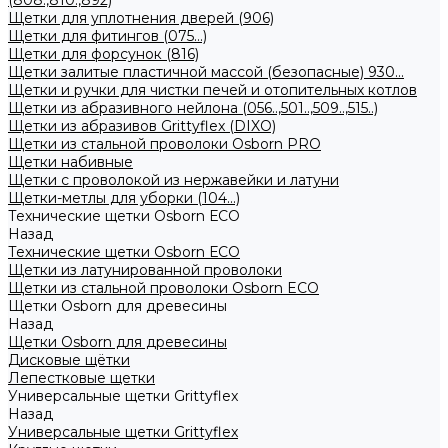
(808.,810.,892)
Щетки для уплотнения дверей (906)
Щетки для фитингов (075...)
Щетки для форсунок (816)
Щетки залитые пластичной массой (безопасные) 930...
Щетки и ручки для чистки печей и отопительных котлов
Щетки из абразивного нейлона (056..,501..,509..,515..)
Щетки из абразивов Grittyflex (DIXO)
Щетки из стальной проволоки Osborn PRO
Щетки набивные
Щетки с проволокой из нержавейки и латуни
Щетки-метлы для уборки (104...)
Технические щетки Osborn ЕСО
Назад
Технические щетки Osborn ЕСО
Щетки из латунированной проволоки
Щетки из стальной проволоки Osborn ECO
Щетки Osborn для древесины
Назад
Щетки Osborn для древесины
Дисковые щётки
Лепестковые щетки
Универсальные щетки Grittyflex
Назад
Универсальные щетки Grittyflex