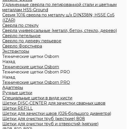
Удлиненные сверла по легированной стали и цветным
металлам HSS-Ground
Серия 1016 сверла по металлу ц/х DIN338N; HSSЕ Со5
(IZAR)
Сверла по стеклу
Сверла универсальные (металл, бетон, стекло, дерево)
Сверло петельное
Сверло по дереву перьевое
Сверло Форстнера
Экстракторы
Технические щетки Osborn
Назад
Технические щетки Osborn
Технические щетки Osborn PRO
Назад
Технические щетки Osborn PRO
Адаптеры
Ручные щетки
Специальные щетки в виде кисти
Щетки DISC-CENTER для зачистки сварных швов
Щетки REFILL
Щетки для зачистки швов (026-большого диаметра)
Щетки для очистки труб (жесткие) 808
Щетки для очистки труб и отверстий (мягкие)